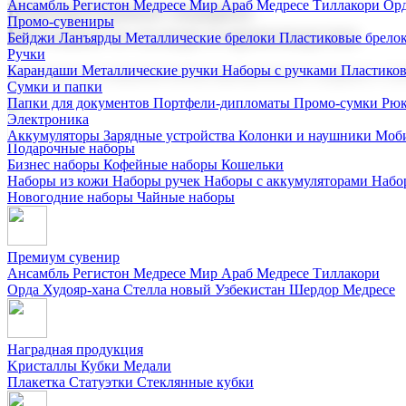
Ансамбль Регистон
Медресе Мир Араб
Медресе Тиллакори
Орд
Корпоративные подарки
Промо-сувениры
Поставка со склада и производство
Бейджи
Ланъярды
Металлические брелоки
Пластиковые брело
Ручки
Карандаши
Металлические ручки
Наборы с ручками
Пластико
Мы предлагаем широкий выбор корпоративных подарков и суве
Сумки и папки
Папки для документов
Портфели-дипломаты
Промо-сумки
Рюк
Электроника
Аккумуляторы
Зарядные устройства
Колонки и наушники
Моби
Подарочные наборы
Бизнес наборы
Кофейные наборы
Кошельки
Наборы из кожи
Наборы ручек
Наборы с аккумуляторами
Набо
Новогодние наборы
Чайные наборы
Премиум сувенир
Ансамбль Регистон
Медресе Мир Араб
Медресе Тиллакори
Орда Худояр-хана
Стелла новый Узбекистан
Шердор Медресе
Наградная продукция
Kристаллы
Кубки
Медали
Плакетка
Статуэтки
Стеклянные кубки