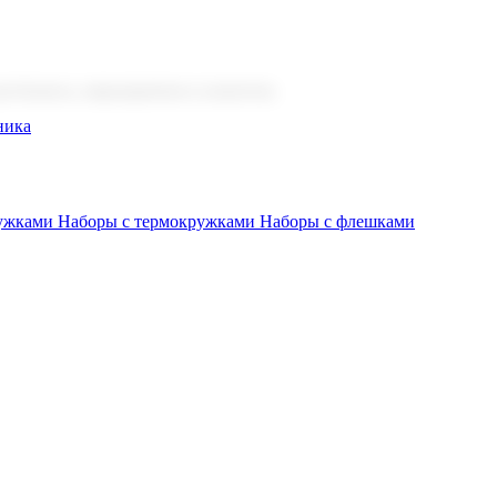
 бизнеса, мероприятия и клиентов.
ника
ружками
Наборы с термокружками
Наборы с флешками