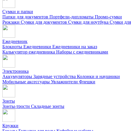
Сумки и папки
Папки для документов
Портфели-дипломаты
Промо-сумки
Рюкзаки
Сумки для документов
Сумки для ноутбука
Сумки для
Ежедневник
Блокноты
Ежедневники
Ежедневники на заказ
Калькулятор ежедневника
Наборы с ежедневниками
Электроника
Аккумуляторы
Зарядные устройства
Колонки и наушники
Мобильные аксессуары
Увлажнители
Флешки
Зонты
Зонты-трости
Складные зонты
Кружки
Бокалы
Бутылки для воды
Кофейные наборы