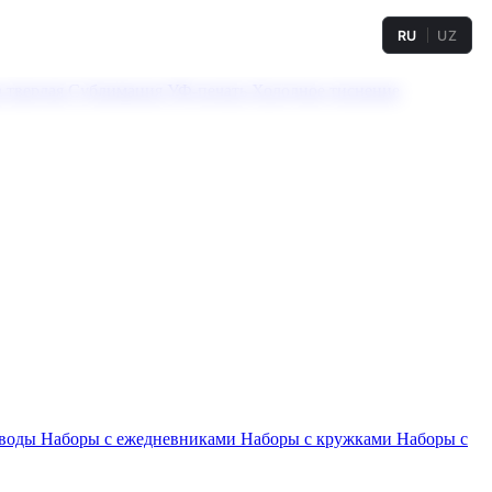
RU
UZ
а твердая
Сублимация
УФ-печать
Холодное тиснение
 воды
Наборы с ежедневниками
Наборы с кружками
Наборы с