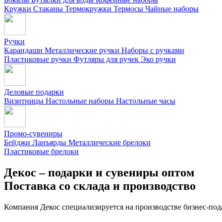
Кружки
Стаканы
Термокружки
Термосы
Чайные наборы
Ручки
Карандаши
Металлические ручки
Наборы с ручками
Пластиковые ручки
Футляры для ручек
Эко ручки
Деловые подарки
Визитницы
Настольные наборы
Настольные часы
Промо-сувениры
Бейджи
Ланъярды
Металлические брелоки
Пластиковые брелоки
Декос – подарки и сувениры оптом
Поставка со склада и производство
Компания Декос специализируется на производстве бизнес-под