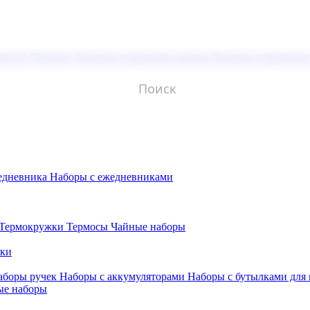
молой (Doming)
Лазерная гравировка мягкая
Лазерная гравировк
едневника
Наборы с ежедневниками
Термокружки
Термосы
Чайные наборы
бки
аборы ручек
Наборы с аккумуляторами
Наборы с бутылками для
ые наборы