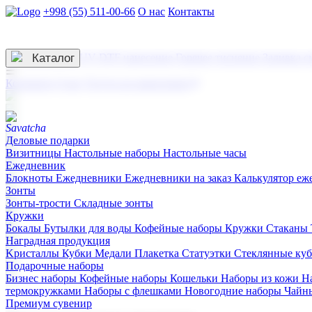
+998 (55) 511-00-66
О нас
Контакты
Услуги по нанесению
3D гравировка
Каталог
UV DTF нанесение
Горячее тиснение
Заливка с
☰
Контакты
О нас
Услуги по нанесению
Деловые подарки
Визитницы
Настольные наборы
Настольные часы
Ежедневник
Блокноты
Ежедневники
Ежедневники на заказ
Калькулятор еж
Зонты
Зонты-трости
Складные зонты
Кружки
Бокалы
Бутылки для воды
Кофейные наборы
Кружки
Стаканы
Наградная продукция
Kристаллы
Кубки
Медали
Плакетка
Статуэтки
Стеклянные ку
Подарочные наборы
Бизнес наборы
Кофейные наборы
Кошельки
Наборы из кожи
Н
термокружками
Наборы с флешками
Новогодние наборы
Чайн
Премиум сувенир