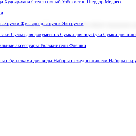
а Худояр-хана
Стелла новый Узбекистан
Шердор Медресе
ки
вые ручки
Футляры для ручек
Эко ручки
ниров с логотипом. В нашем каталоге вы найдете продукцию для
заки
Сумки для документов
Сумки для ноутбука
Сумки для пик
льные аксессуары
Увлажнители
Флешки
ры с бутылками для воды
Наборы с ежедневниками
Наборы с к