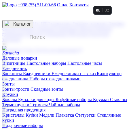
+998 (55) 511-00-66
О нас
Контакты
RU
UZ
Услуги по нанесению
3D гравировка
Каталог
UV DTF нанесение
Горячее тиснение
Заливка
смолой (Doming)
Лазерная гравировка мягкая
Лазерная
гравировка твердая
Сублимация
УФ-печать
Холодное
тиснение
☰
Контакты
О нас
Услуги по нанесению
Деловые подарки
Визитницы
Настольные наборы
Настольные часы
Ежедневник
Блокноты
Ежедневники
Ежедневники на заказ
Калькулятор
ежедневника
Наборы с ежедневниками
Зонты
Зонты-трости
Складные зонты
Кружки
Бокалы
Бутылки для воды
Кофейные наборы
Кружки
Стаканы
Термокружки
Термосы
Чайные наборы
Наградная продукция
Kристаллы
Кубки
Медали
Плакетка
Статуэтки
Стеклянные
кубки
Подарочные наборы