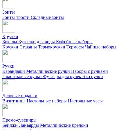
Зонты
Зонты-трости
Складные зонты
Кружки
Бокалы
Бутылки для воды
Кофейные наборы
Кружки
Стаканы
Термокружки
Термосы
Чайные наборы
Ручки
Карандаши
Металлические ручки
Наборы с ручками
Пластиковые ручки
Футляры для ручек
Эко ручки
Деловые подарки
Визитницы
Настольные наборы
Настольные часы
Промо-сувениры
Бейджи
Ланъярды
Металлические брелоки