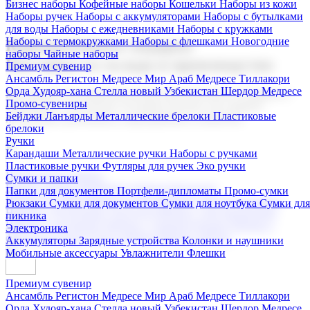
Бизнес наборы
Кофейные наборы
Кошельки
Наборы из кожи
Наборы ручек
Наборы с аккумуляторами
Наборы с бутылками
для воды
Наборы с ежедневниками
Наборы с кружками
Наборы с термокружками
Наборы с флешками
Новогодние
Корпоративные подарки
наборы
Чайные наборы
Поставка со склада и производство
Премиум сувенир
Ансамбль Регистон
Медресе Мир Араб
Медресе Тиллакори
Орда Худояр-хана
Стелла новый Узбекистан
Шердор Медресе
Мы предлагаем широкий выбор корпоративных подарков и
Промо-сувениры
сувениров с логотипом. В нашем каталоге вы найдете
Бейджи
Ланъярды
Металлические брелоки
Пластиковые
продукцию для бизнеса, мероприятия и клиентов.
брелоки
Ручки
Карандаши
Металлические ручки
Наборы с ручками
Пластиковые ручки
Футляры для ручек
Эко ручки
Подарочные наборы
Сумки и папки
Бизнес наборы
Кофейные наборы
Кошельки
Папки для документов
Портфели-дипломаты
Промо-сумки
Наборы из кожи
Наборы ручек
Наборы с аккумуляторами
Рюкзаки
Сумки для документов
Сумки для ноутбука
Сумки для
Наборы с бутылками для воды
Наборы с ежедневниками
пикника
Наборы с кружками
Наборы с термокружками
Наборы с
Электроника
флешками
Новогодние наборы
Чайные наборы
Аккумуляторы
Зарядные устройства
Колонки и наушники
Мобильные аксессуары
Увлажнители
Флешки
Премиум сувенир
Ансамбль Регистон
Медресе Мир Араб
Медресе Тиллакори
Орда Худояр-хана
Стелла новый Узбекистан
Шердор Медресе