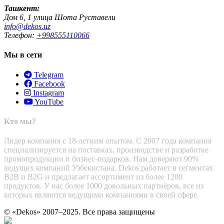
Ташкент:
Дом 6, 1 улица Шота Руставели
info@dekos.uz
Телефон:
+998555110066
Мы в сети
Telegram
Facebook
Instagram
YouTube
Кто мы?
Лидер компания с 18-летним опытом. С 2007 года компания
специализируется на поставках, производстве и разработке
промопродукции и бизнес-подарков. Нам доверяют 90%
ведущих компаний Узбекистана. Dekos работает в сегментах
B2B и B2G и предлагает ассортимент из более 1200
продуктов. У нас более 1000 довольных партнёров, все из
которых являются ведущими компаниями в своей сфере.
© «Dekos» 2007–2025. Все права защищены