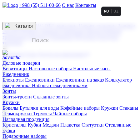
+998 (55) 511-00-66
О нас
Контакты
RU
UZ
Услуги по нанесению
3D гравировка
Каталог
UV DTF нанесение
Горячее тиснение
Заливка
смолой (Doming)
Лазерная гравировка мягкая
Лазерная
гравировка твердая
Сублимация
УФ-печать
Холодное
тиснение
☰
Контакты
О нас
Услуги по нанесению
Деловые подарки
Визитницы
Настольные наборы
Настольные часы
Ежедневник
Блокноты
Ежедневники
Ежедневники на заказ
Калькулятор
ежедневника
Наборы с ежедневниками
Зонты
Зонты-трости
Складные зонты
Кружки
Бокалы
Бутылки для воды
Кофейные наборы
Кружки
Стаканы
Термокружки
Термосы
Чайные наборы
Наградная продукция
Kристаллы
Кубки
Медали
Плакетка
Статуэтки
Стеклянные
кубки
Подарочные наборы