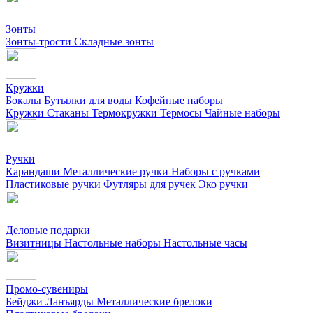
Зонты
Зонты-трости
Складные зонты
Кружки
Бокалы
Бутылки для воды
Кофейные наборы
Кружки
Стаканы
Термокружки
Термосы
Чайные наборы
Ручки
Карандаши
Металлические ручки
Наборы с ручками
Пластиковые ручки
Футляры для ручек
Эко ручки
Деловые подарки
Визитницы
Настольные наборы
Настольные часы
Промо-сувениры
Бейджи
Ланъярды
Металлические брелоки