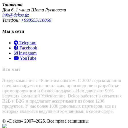
Ташкент:
Дом 6, 1 улица Шота Руставели
info@dekos.uz
Телефон:
+998555110066
Мы в сети
Telegram
Facebook
Instagram
YouTube
Кто мы?
Лидер компания с 18-летним опытом. С 2007 года компания
специализируется на поставках, производстве и разработке
промопродукции и бизнес-подарков. Нам доверяют 90%
ведущих компаний Узбекистана. Dekos работает в сегментах
B2B и B2G и предлагает ассортимент из более 1200
продуктов. У нас более 1000 довольных партнёров, все из
которых являются ведущими компаниями в своей сфере.
© «Dekos» 2007–2025. Все права защищены