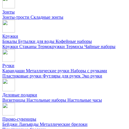
Зонты
Зонты-трости
Складные зонты
Кружки
Бокалы
Бутылки для воды
Кофейные наборы
Кружки
Стаканы
Термокружки
Термосы
Чайные наборы
Ручки
Карандаши
Металлические ручки
Наборы с ручками
Пластиковые ручки
Футляры для ручек
Эко ручки
Деловые подарки
Визитницы
Настольные наборы
Настольные часы
Промо-сувениры
Бейджи
Ланъярды
Металлические брелоки