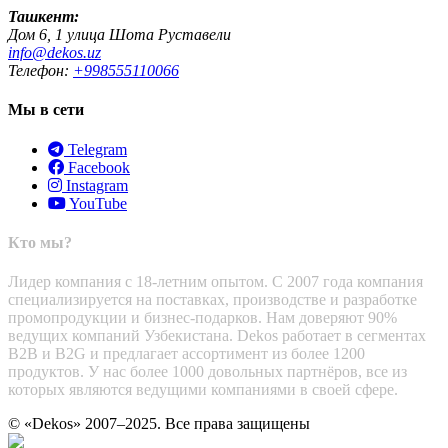
Ташкент:
Дом 6, 1 улица Шота Руставели
info@dekos.uz
Телефон:
+998555110066
Мы в сети
Telegram
Facebook
Instagram
YouTube
Кто мы?
Лидер компания с 18-летним опытом. С 2007 года компания
специализируется на поставках, производстве и разработке
промопродукции и бизнес-подарков. Нам доверяют 90%
ведущих компаний Узбекистана. Dekos работает в сегментах
B2B и B2G и предлагает ассортимент из более 1200
продуктов. У нас более 1000 довольных партнёров, все из
которых являются ведущими компаниями в своей сфере.
© «Dekos» 2007–2025. Все права защищены