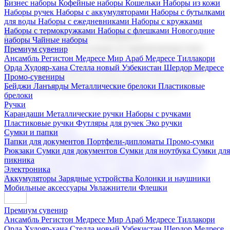
Бизнес наборы
Кофейные наборы
Кошельки
Наборы из кожи
Наборы ручек
Наборы с аккумуляторами
Наборы с бутылками
для воды
Наборы с ежедневниками
Наборы с кружками
Наборы с термокружками
Наборы с флешками
Новогодние
Корпоративные подарки
наборы
Чайные наборы
Поставка со склада и производство
Премиум сувенир
Ансамбль Регистон
Медресе Мир Араб
Медресе Тиллакори
Орда Худояр-хана
Стелла новый Узбекистан
Шердор Медресе
Мы предлагаем широкий выбор корпоративных подарков и
Промо-сувениры
сувениров с логотипом. В нашем каталоге вы найдете
Бейджи
Ланъярды
Металлические брелоки
Пластиковые
продукцию для бизнеса, мероприятия и клиентов.
брелоки
Ручки
Карандаши
Металлические ручки
Наборы с ручками
Пластиковые ручки
Футляры для ручек
Эко ручки
Подарочные наборы
Сумки и папки
Бизнес наборы
Кофейные наборы
Кошельки
Папки для документов
Портфели-дипломаты
Промо-сумки
Наборы из кожи
Наборы ручек
Наборы с аккумуляторами
Рюкзаки
Сумки для документов
Сумки для ноутбука
Сумки для
Наборы с бутылками для воды
Наборы с ежедневниками
пикника
Наборы с кружками
Наборы с термокружками
Наборы с
Электроника
флешками
Новогодние наборы
Чайные наборы
Аккумуляторы
Зарядные устройства
Колонки и наушники
Мобильные аксессуары
Увлажнители
Флешки
Премиум сувенир
Ансамбль Регистон
Медресе Мир Араб
Медресе Тиллакори
Орда Худояр-хана
Стелла новый Узбекистан
Шердор Медресе