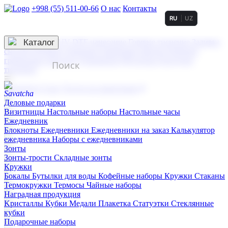
+998 (55) 511-00-66
О нас
Контакты
RU
UZ
Услуги по нанесению
3D гравировка
Каталог
UV DTF нанесение
Горячее тиснение
Заливка
смолой (Doming)
Лазерная гравировка мягкая
Лазерная
гравировка твердая
Сублимация
УФ-печать
Холодное
тиснение
☰
Контакты
О нас
Услуги по нанесению
Деловые подарки
Визитницы
Настольные наборы
Настольные часы
Ежедневник
Блокноты
Ежедневники
Ежедневники на заказ
Калькулятор
ежедневника
Наборы с ежедневниками
Зонты
Зонты-трости
Складные зонты
Кружки
Бокалы
Бутылки для воды
Кофейные наборы
Кружки
Стаканы
Термокружки
Термосы
Чайные наборы
Наградная продукция
Kристаллы
Кубки
Медали
Плакетка
Статуэтки
Стеклянные
кубки
Подарочные наборы