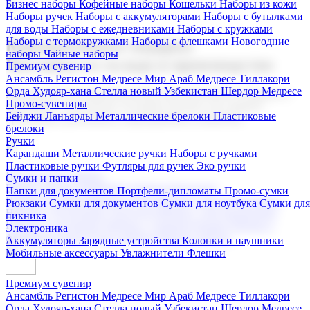
Бизнес наборы
Кофейные наборы
Кошельки
Наборы из кожи
Наборы ручек
Наборы с аккумуляторами
Наборы с бутылками
для воды
Наборы с ежедневниками
Наборы с кружками
Наборы с термокружками
Наборы с флешками
Новогодние
Корпоративные подарки
наборы
Чайные наборы
Поставка со склада и производство
Премиум сувенир
Ансамбль Регистон
Медресе Мир Араб
Медресе Тиллакори
Орда Худояр-хана
Стелла новый Узбекистан
Шердор Медресе
Мы предлагаем широкий выбор корпоративных подарков и
Промо-сувениры
сувениров с логотипом. В нашем каталоге вы найдете
Бейджи
Ланъярды
Металлические брелоки
Пластиковые
продукцию для бизнеса, мероприятия и клиентов.
брелоки
Ручки
Карандаши
Металлические ручки
Наборы с ручками
Пластиковые ручки
Футляры для ручек
Эко ручки
Подарочные наборы
Сумки и папки
Бизнес наборы
Кофейные наборы
Кошельки
Папки для документов
Портфели-дипломаты
Промо-сумки
Наборы из кожи
Наборы ручек
Наборы с аккумуляторами
Рюкзаки
Сумки для документов
Сумки для ноутбука
Сумки для
Наборы с бутылками для воды
Наборы с ежедневниками
пикника
Наборы с кружками
Наборы с термокружками
Наборы с
Электроника
флешками
Новогодние наборы
Чайные наборы
Аккумуляторы
Зарядные устройства
Колонки и наушники
Мобильные аксессуары
Увлажнители
Флешки
Премиум сувенир
Ансамбль Регистон
Медресе Мир Араб
Медресе Тиллакори
Орда Худояр-хана
Стелла новый Узбекистан
Шердор Медресе