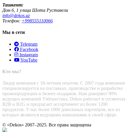
Ташкент:
Дом 6, 1 улица Шота Руставели
info@dekos.uz
Телефон:
+998555110066
Мы в сети
Telegram
Facebook
Instagram
YouTube
Кто мы?
Лидер компания с 18-летним опытом. С 2007 года компания
специализируется на поставках, производстве и разработке
промопродукции и бизнес-подарков. Нам доверяют 90%
ведущих компаний Узбекистана. Dekos работает в сегментах
B2B и B2G и предлагает ассортимент из более 1200
продуктов. У нас более 1000 довольных партнёров, все из
которых являются ведущими компаниями в своей сфере.
© «Dekos» 2007–2025. Все права защищены