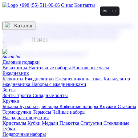
+998 (55) 511-00-66
О нас
Контакты
RU
UZ
Услуги по нанесению
3D гравировка
Каталог
UV DTF нанесение
Горячее тиснение
Заливка
смолой (Doming)
Лазерная гравировка мягкая
Лазерная
гравировка твердая
Сублимация
УФ-печать
Холодное
тиснение
☰
Контакты
О нас
Услуги по нанесению
Деловые подарки
Визитницы
Настольные наборы
Настольные часы
Ежедневник
Блокноты
Ежедневники
Ежедневники на заказ
Калькулятор
ежедневника
Наборы с ежедневниками
Зонты
Зонты-трости
Складные зонты
Кружки
Бокалы
Бутылки для воды
Кофейные наборы
Кружки
Стаканы
Термокружки
Термосы
Чайные наборы
Наградная продукция
Kристаллы
Кубки
Медали
Плакетка
Статуэтки
Стеклянные
кубки
Подарочные наборы