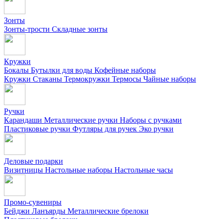
Зонты
Зонты-трости
Складные зонты
Кружки
Бокалы
Бутылки для воды
Кофейные наборы
Кружки
Стаканы
Термокружки
Термосы
Чайные наборы
Ручки
Карандаши
Металлические ручки
Наборы с ручками
Пластиковые ручки
Футляры для ручек
Эко ручки
Деловые подарки
Визитницы
Настольные наборы
Настольные часы
Промо-сувениры
Бейджи
Ланъярды
Металлические брелоки