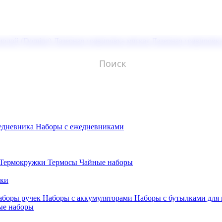
молой (Doming)
Лазерная гравировка мягкая
Лазерная гравировк
едневника
Наборы с ежедневниками
Термокружки
Термосы
Чайные наборы
бки
аборы ручек
Наборы с аккумуляторами
Наборы с бутылками для
ые наборы