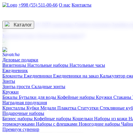
+998 (55) 511-00-66
О нас
Контакты
Услуги по нанесению
3D гравировка
Каталог
UV DTF нанесение
Горячее тиснение
Заливка с
☰
Контакты
О нас
Услуги по нанесению
Деловые подарки
Визитницы
Настольные наборы
Настольные часы
Ежедневник
Блокноты
Ежедневники
Ежедневники на заказ
Калькулятор еж
Зонты
Зонты-трости
Складные зонты
Кружки
Бокалы
Бутылки для воды
Кофейные наборы
Кружки
Стаканы
Наградная продукция
Kристаллы
Кубки
Медали
Плакетка
Статуэтки
Стеклянные ку
Подарочные наборы
Бизнес наборы
Кофейные наборы
Кошельки
Наборы из кожи
Н
термокружками
Наборы с флешками
Новогодние наборы
Чайн
Премиум сувенир