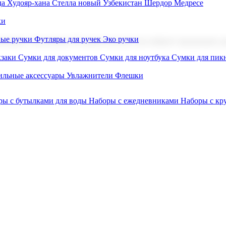
а Худояр-хана
Стелла новый Узбекистан
Шердор Медресе
ки
вые ручки
Футляры для ручек
Эко ручки
ниров с логотипом. В нашем каталоге вы найдете продукцию для
заки
Сумки для документов
Сумки для ноутбука
Сумки для пик
льные аксессуары
Увлажнители
Флешки
ры с бутылками для воды
Наборы с ежедневниками
Наборы с к