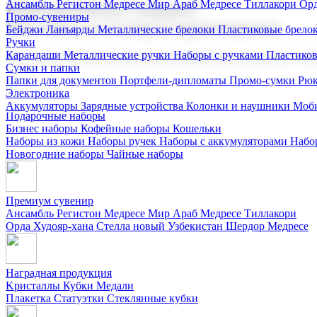
Ансамбль Регистон
Медресе Мир Араб
Медресе Тиллакори
Орд
Корпоративные подарки
Промо-сувениры
Поставка со склада и производство
Бейджи
Ланъярды
Металлические брелоки
Пластиковые брело
Ручки
Карандаши
Металлические ручки
Наборы с ручками
Пластико
Мы предлагаем широкий выбор корпоративных подарков и суве
Сумки и папки
Папки для документов
Портфели-дипломаты
Промо-сумки
Рюк
Электроника
Аккумуляторы
Зарядные устройства
Колонки и наушники
Моби
Подарочные наборы
Бизнес наборы
Кофейные наборы
Кошельки
Наборы из кожи
Наборы ручек
Наборы с аккумуляторами
Набо
Новогодние наборы
Чайные наборы
Премиум сувенир
Ансамбль Регистон
Медресе Мир Араб
Медресе Тиллакори
Орда Худояр-хана
Стелла новый Узбекистан
Шердор Медресе
Наградная продукция
Kристаллы
Кубки
Медали
Плакетка
Статуэтки
Стеклянные кубки