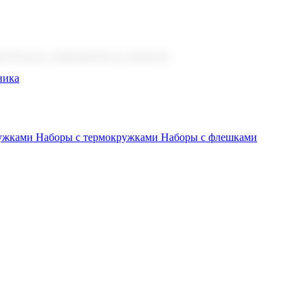
 бизнеса, мероприятия и клиентов.
ника
ружками
Наборы с термокружками
Наборы с флешками