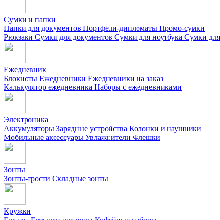
Сумки и папки
Папки для документов
Портфели-дипломаты
Промо-сумки
Рюкзаки
Сумки для документов
Сумки для ноутбука
Сумки для
Ежедневник
Блокноты
Ежедневники
Ежедневники на заказ
Калькулятор ежедневника
Наборы с ежедневниками
Электроника
Аккумуляторы
Зарядные устройства
Колонки и наушники
Мобильные аксессуары
Увлажнители
Флешки
Зонты
Зонты-трости
Складные зонты
Кружки
Бокалы
Бутылки для воды
Кофейные наборы