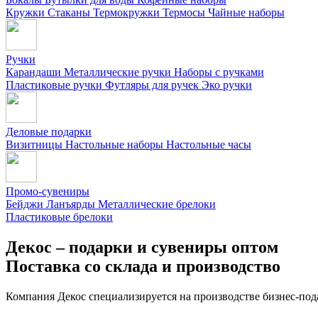
Кружки
Стаканы
Термокружки
Термосы
Чайные наборы
Ручки
Карандаши
Металлические ручки
Наборы с ручками
Пластиковые ручки
Футляры для ручек
Эко ручки
Деловые подарки
Визитницы
Настольные наборы
Настольные часы
Промо-сувениры
Бейджи
Ланъярды
Металлические брелоки
Пластиковые брелоки
Декос – подарки и сувениры оптом
Поставка со склада и производство
Компания Декос специализируется на производстве бизнес-под