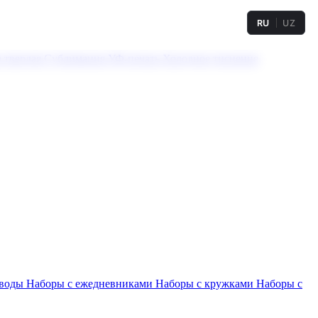
RU
UZ
а твердая
Сублимация
УФ-печать
Холодное тиснение
 воды
Наборы с ежедневниками
Наборы с кружками
Наборы с