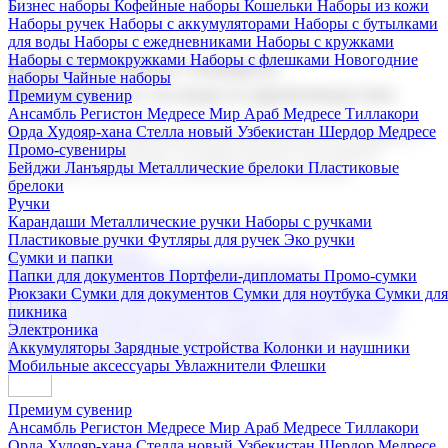
Бизнес наборы
Кофейные наборы
Кошельки
Наборы из кожи
Наборы ручек
Наборы с аккумуляторами
Наборы с бутылками
для воды
Наборы с ежедневниками
Наборы с кружками
Наборы с термокружками
Наборы с флешками
Новогодние
Корпоративные подарки
наборы
Чайные наборы
Поставка со склада и производство
Премиум сувенир
Ансамбль Регистон
Медресе Мир Араб
Медресе Тиллакори
Орда Худояр-хана
Стелла новый Узбекистан
Шердор Медресе
Мы предлагаем широкий выбор корпоративных подарков и
Промо-сувениры
сувениров с логотипом. В нашем каталоге вы найдете
Бейджи
Ланъярды
Металлические брелоки
Пластиковые
продукцию для бизнеса, мероприятия и клиентов.
брелоки
Ручки
Карандаши
Металлические ручки
Наборы с ручками
Пластиковые ручки
Футляры для ручек
Эко ручки
Подарочные наборы
Сумки и папки
Бизнес наборы
Кофейные наборы
Кошельки
Папки для документов
Портфели-дипломаты
Промо-сумки
Наборы из кожи
Наборы ручек
Наборы с аккумуляторами
Рюкзаки
Сумки для документов
Сумки для ноутбука
Сумки для
Наборы с бутылками для воды
Наборы с ежедневниками
пикника
Наборы с кружками
Наборы с термокружками
Наборы с
Электроника
флешками
Новогодние наборы
Чайные наборы
Аккумуляторы
Зарядные устройства
Колонки и наушники
Мобильные аксессуары
Увлажнители
Флешки
Премиум сувенир
Ансамбль Регистон
Медресе Мир Араб
Медресе Тиллакори
Орда Худояр-хана
Стелла новый Узбекистан
Шердор Медресе