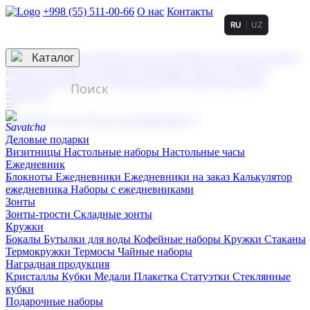
+998 (55) 511-00-66
О нас
Контакты
RU
UZ
Услуги по нанесению
3D гравировка
Каталог
UV DTF нанесение
Горячее тиснение
Заливка
смолой (Doming)
Лазерная гравировка мягкая
Лазерная
гравировка твердая
Сублимация
УФ-печать
Холодное
тиснение
☰
Контакты
О нас
Услуги по нанесению
Деловые подарки
Визитницы
Настольные наборы
Настольные часы
Ежедневник
Блокноты
Ежедневники
Ежедневники на заказ
Калькулятор
ежедневника
Наборы с ежедневниками
Зонты
Зонты-трости
Складные зонты
Кружки
Бокалы
Бутылки для воды
Кофейные наборы
Кружки
Стаканы
Термокружки
Термосы
Чайные наборы
Наградная продукция
Kристаллы
Кубки
Медали
Плакетка
Статуэтки
Стеклянные
кубки
Подарочные наборы