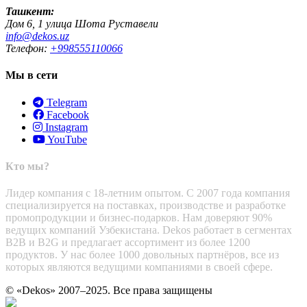
Ташкент:
Дом 6, 1 улица Шота Руставели
info@dekos.uz
Телефон:
+998555110066
Мы в сети
Telegram
Facebook
Instagram
YouTube
Кто мы?
Лидер компания с 18-летним опытом. С 2007 года компания
специализируется на поставках, производстве и разработке
промопродукции и бизнес-подарков. Нам доверяют 90%
ведущих компаний Узбекистана. Dekos работает в сегментах
B2B и B2G и предлагает ассортимент из более 1200
продуктов. У нас более 1000 довольных партнёров, все из
которых являются ведущими компаниями в своей сфере.
© «Dekos» 2007–2025. Все права защищены