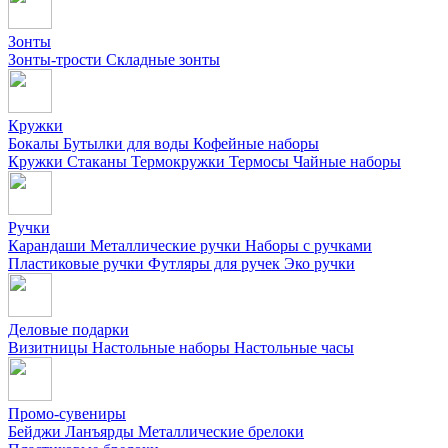
Зонты
Зонты-трости
Складные зонты
Кружки
Бокалы
Бутылки для воды
Кофейные наборы
Кружки
Стаканы
Термокружки
Термосы
Чайные наборы
Ручки
Карандаши
Металлические ручки
Наборы с ручками
Пластиковые ручки
Футляры для ручек
Эко ручки
Деловые подарки
Визитницы
Настольные наборы
Настольные часы
Промо-сувениры
Бейджи
Ланъярды
Металлические брелоки