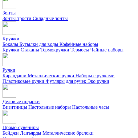
Зонты
Зонты-трости
Складные зонты
Кружки
Бокалы
Бутылки для воды
Кофейные наборы
Кружки
Стаканы
Термокружки
Термосы
Чайные наборы
Ручки
Карандаши
Металлические ручки
Наборы с ручками
Пластиковые ручки
Футляры для ручек
Эко ручки
Деловые подарки
Визитницы
Настольные наборы
Настольные часы
Промо-сувениры
Бейджи
Ланъярды
Металлические брелоки