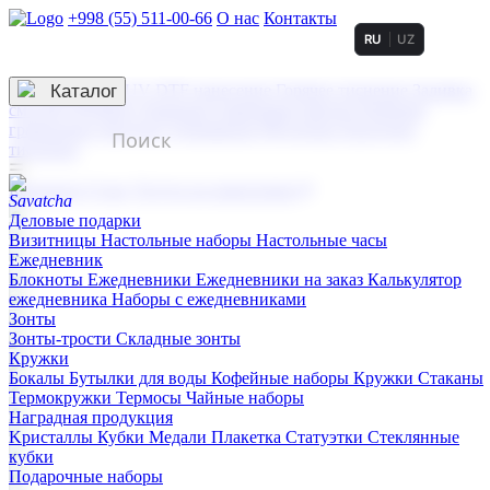
+998 (55) 511-00-66
О нас
Контакты
RU
UZ
Услуги по нанесению
3D гравировка
Каталог
UV DTF нанесение
Горячее тиснение
Заливка
смолой (Doming)
Лазерная гравировка мягкая
Лазерная
гравировка твердая
Сублимация
УФ-печать
Холодное
тиснение
☰
Контакты
О нас
Услуги по нанесению
Деловые подарки
Визитницы
Настольные наборы
Настольные часы
Ежедневник
Блокноты
Ежедневники
Ежедневники на заказ
Калькулятор
ежедневника
Наборы с ежедневниками
Зонты
Зонты-трости
Складные зонты
Кружки
Бокалы
Бутылки для воды
Кофейные наборы
Кружки
Стаканы
Термокружки
Термосы
Чайные наборы
Наградная продукция
Kристаллы
Кубки
Медали
Плакетка
Статуэтки
Стеклянные
кубки
Подарочные наборы