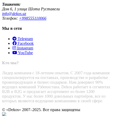
Ташкент:
Дом 6, 1 улица Шота Руставели
info@dekos.uz
Телефон:
+998555110066
Мы в сети
Telegram
Facebook
Instagram
YouTube
Кто мы?
Лидер компания с 18-летним опытом. С 2007 года компания
специализируется на поставках, производстве и разработке
промопродукции и бизнес-подарков. Нам доверяют 90%
ведущих компаний Узбекистана. Dekos работает в сегментах
B2B и B2G и предлагает ассортимент из более 1200
продуктов. У нас более 1000 довольных партнёров, все из
которых являются ведущими компаниями в своей сфере.
© «Dekos» 2007–2025. Все права защищены