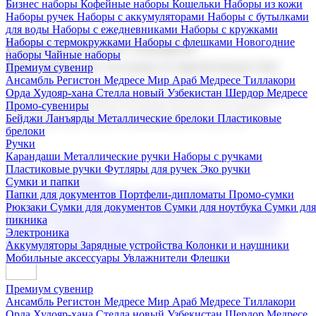
Бизнес наборы
Кофейные наборы
Кошельки
Наборы из кожи
Наборы ручек
Наборы с аккумуляторами
Наборы с бутылками
для воды
Наборы с ежедневниками
Наборы с кружками
Наборы с термокружками
Наборы с флешками
Новогодние
Корпоративные подарки
наборы
Чайные наборы
Поставка со склада и производство
Премиум сувенир
Ансамбль Регистон
Медресе Мир Араб
Медресе Тиллакори
Орда Худояр-хана
Стелла новый Узбекистан
Шердор Медресе
Мы предлагаем широкий выбор корпоративных подарков и
Промо-сувениры
сувениров с логотипом. В нашем каталоге вы найдете
Бейджи
Ланъярды
Металлические брелоки
Пластиковые
продукцию для бизнеса, мероприятия и клиентов.
брелоки
Ручки
Карандаши
Металлические ручки
Наборы с ручками
Пластиковые ручки
Футляры для ручек
Эко ручки
Подарочные наборы
Сумки и папки
Бизнес наборы
Кофейные наборы
Кошельки
Папки для документов
Портфели-дипломаты
Промо-сумки
Наборы из кожи
Наборы ручек
Наборы с аккумуляторами
Рюкзаки
Сумки для документов
Сумки для ноутбука
Сумки для
Наборы с бутылками для воды
Наборы с ежедневниками
пикника
Наборы с кружками
Наборы с термокружками
Наборы с
Электроника
флешками
Новогодние наборы
Чайные наборы
Аккумуляторы
Зарядные устройства
Колонки и наушники
Мобильные аксессуары
Увлажнители
Флешки
Премиум сувенир
Ансамбль Регистон
Медресе Мир Араб
Медресе Тиллакори
Орда Худояр-хана
Стелла новый Узбекистан
Шердор Медресе