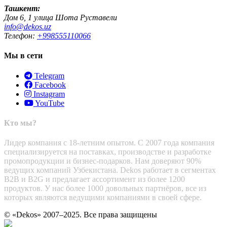
Ташкент:
Дом 6, 1 улица Шота Руставели
info@dekos.uz
Телефон:
+998555110066
Мы в сети
Telegram
Facebook
Instagram
YouTube
Кто мы?
Лидер компания с 18-летним опытом. С 2007 года компания
специализируется на поставках, производстве и разработке
промопродукции и бизнес-подарков. Нам доверяют 90%
ведущих компаний Узбекистана. Dekos работает в сегментах
B2B и B2G и предлагает ассортимент из более 1200
продуктов. У нас более 1000 довольных партнёров, все из
которых являются ведущими компаниями в своей сфере.
© «Dekos» 2007–2025. Все права защищены