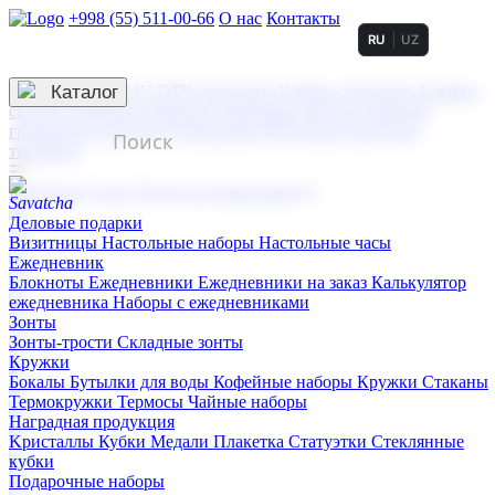
+998 (55) 511-00-66
О нас
Контакты
RU
UZ
Услуги по нанесению
3D гравировка
Каталог
UV DTF нанесение
Горячее тиснение
Заливка
смолой (Doming)
Лазерная гравировка мягкая
Лазерная
гравировка твердая
Сублимация
УФ-печать
Холодное
тиснение
☰
Контакты
О нас
Услуги по нанесению
Деловые подарки
Визитницы
Настольные наборы
Настольные часы
Ежедневник
Блокноты
Ежедневники
Ежедневники на заказ
Калькулятор
ежедневника
Наборы с ежедневниками
Зонты
Зонты-трости
Складные зонты
Кружки
Бокалы
Бутылки для воды
Кофейные наборы
Кружки
Стаканы
Термокружки
Термосы
Чайные наборы
Наградная продукция
Kристаллы
Кубки
Медали
Плакетка
Статуэтки
Стеклянные
кубки
Подарочные наборы