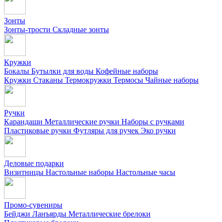
Зонты
Зонты-трости
Складные зонты
Кружки
Бокалы
Бутылки для воды
Кофейные наборы
Кружки
Стаканы
Термокружки
Термосы
Чайные наборы
Ручки
Карандаши
Металлические ручки
Наборы с ручками
Пластиковые ручки
Футляры для ручек
Эко ручки
Деловые подарки
Визитницы
Настольные наборы
Настольные часы
Промо-сувениры
Бейджи
Ланъярды
Металлические брелоки