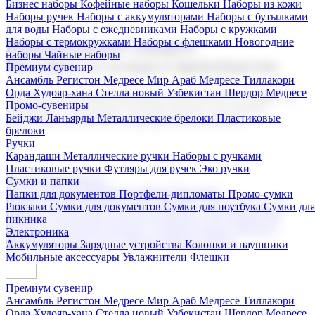
Бизнес наборы
Кофейные наборы
Кошельки
Наборы из кожи
Наборы ручек
Наборы с аккумуляторами
Наборы с бутылками
для воды
Наборы с ежедневниками
Наборы с кружками
Наборы с термокружками
Наборы с флешками
Новогодние
Корпоративные подарки
наборы
Чайные наборы
Поставка со склада и производство
Премиум сувенир
Ансамбль Регистон
Медресе Мир Араб
Медресе Тиллакори
Орда Худояр-хана
Стелла новый Узбекистан
Шердор Медресе
Мы предлагаем широкий выбор корпоративных подарков и
Промо-сувениры
сувениров с логотипом. В нашем каталоге вы найдете
Бейджи
Ланъярды
Металлические брелоки
Пластиковые
продукцию для бизнеса, мероприятия и клиентов.
брелоки
Ручки
Карандаши
Металлические ручки
Наборы с ручками
Пластиковые ручки
Футляры для ручек
Эко ручки
Подарочные наборы
Сумки и папки
Бизнес наборы
Кофейные наборы
Кошельки
Папки для документов
Портфели-дипломаты
Промо-сумки
Наборы из кожи
Наборы ручек
Наборы с аккумуляторами
Рюкзаки
Сумки для документов
Сумки для ноутбука
Сумки для
Наборы с бутылками для воды
Наборы с ежедневниками
пикника
Наборы с кружками
Наборы с термокружками
Наборы с
Электроника
флешками
Новогодние наборы
Чайные наборы
Аккумуляторы
Зарядные устройства
Колонки и наушники
Мобильные аксессуары
Увлажнители
Флешки
Премиум сувенир
Ансамбль Регистон
Медресе Мир Араб
Медресе Тиллакори
Орда Худояр-хана
Стелла новый Узбекистан
Шердор Медресе