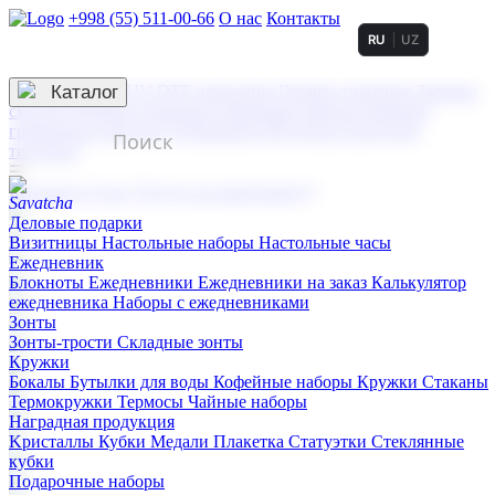
+998 (55) 511-00-66
О нас
Контакты
RU
UZ
Услуги по нанесению
3D гравировка
Каталог
UV DTF нанесение
Горячее тиснение
Заливка
смолой (Doming)
Лазерная гравировка мягкая
Лазерная
гравировка твердая
Сублимация
УФ-печать
Холодное
тиснение
☰
Контакты
О нас
Услуги по нанесению
Деловые подарки
Визитницы
Настольные наборы
Настольные часы
Ежедневник
Блокноты
Ежедневники
Ежедневники на заказ
Калькулятор
ежедневника
Наборы с ежедневниками
Зонты
Зонты-трости
Складные зонты
Кружки
Бокалы
Бутылки для воды
Кофейные наборы
Кружки
Стаканы
Термокружки
Термосы
Чайные наборы
Наградная продукция
Kристаллы
Кубки
Медали
Плакетка
Статуэтки
Стеклянные
кубки
Подарочные наборы