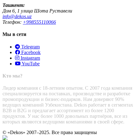
Ташкент:
Дом 6, 1 улица Шота Руставели
info@dekos.uz
Телефон:
+998555110066
Мы в сети
Telegram
Facebook
Instagram
YouTube
Кто мы?
Лидер компания с 18-летним опытом. С 2007 года компания
специализируется на поставках, производстве и разработке
промопродукции и бизнес-подарков. Нам доверяют 90%
ведущих компаний Узбекистана. Dekos работает в сегментах
B2B и B2G и предлагает ассортимент из более 1200
продуктов. У нас более 1000 довольных партнёров, все из
которых являются ведущими компаниями в своей сфере.
© «Dekos» 2007–2025. Все права защищены