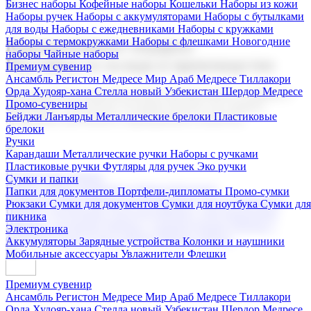
Бизнес наборы
Кофейные наборы
Кошельки
Наборы из кожи
Наборы ручек
Наборы с аккумуляторами
Наборы с бутылками
для воды
Наборы с ежедневниками
Наборы с кружками
Наборы с термокружками
Наборы с флешками
Новогодние
Корпоративные подарки
наборы
Чайные наборы
Поставка со склада и производство
Премиум сувенир
Ансамбль Регистон
Медресе Мир Араб
Медресе Тиллакори
Орда Худояр-хана
Стелла новый Узбекистан
Шердор Медресе
Мы предлагаем широкий выбор корпоративных подарков и
Промо-сувениры
сувениров с логотипом. В нашем каталоге вы найдете
Бейджи
Ланъярды
Металлические брелоки
Пластиковые
продукцию для бизнеса, мероприятия и клиентов.
брелоки
Ручки
Карандаши
Металлические ручки
Наборы с ручками
Пластиковые ручки
Футляры для ручек
Эко ручки
Подарочные наборы
Сумки и папки
Бизнес наборы
Кофейные наборы
Кошельки
Папки для документов
Портфели-дипломаты
Промо-сумки
Наборы из кожи
Наборы ручек
Наборы с аккумуляторами
Рюкзаки
Сумки для документов
Сумки для ноутбука
Сумки для
Наборы с бутылками для воды
Наборы с ежедневниками
пикника
Наборы с кружками
Наборы с термокружками
Наборы с
Электроника
флешками
Новогодние наборы
Чайные наборы
Аккумуляторы
Зарядные устройства
Колонки и наушники
Мобильные аксессуары
Увлажнители
Флешки
Премиум сувенир
Ансамбль Регистон
Медресе Мир Араб
Медресе Тиллакори
Орда Худояр-хана
Стелла новый Узбекистан
Шердор Медресе