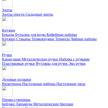
Зонты
Зонты-трости
Складные зонты
Кружки
Бокалы
Бутылки для воды
Кофейные наборы
Кружки
Стаканы
Термокружки
Термосы
Чайные наборы
Ручки
Карандаши
Металлические ручки
Наборы с ручками
Пластиковые ручки
Футляры для ручек
Эко ручки
Деловые подарки
Визитницы
Настольные наборы
Настольные часы
Промо-сувениры
Бейджи
Ланъярды
Металлические брелоки