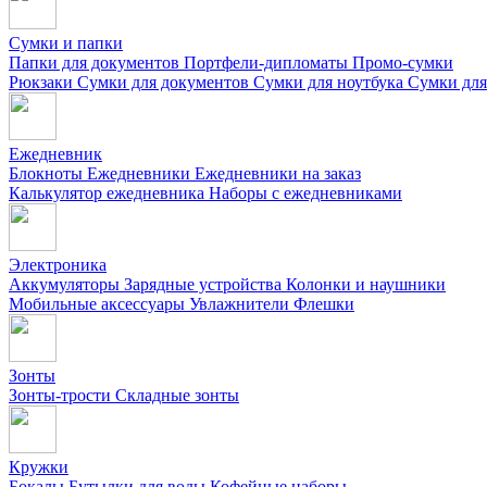
Сумки и папки
Папки для документов
Портфели-дипломаты
Промо-сумки
Рюкзаки
Сумки для документов
Сумки для ноутбука
Сумки для
Ежедневник
Блокноты
Ежедневники
Ежедневники на заказ
Калькулятор ежедневника
Наборы с ежедневниками
Электроника
Аккумуляторы
Зарядные устройства
Колонки и наушники
Мобильные аксессуары
Увлажнители
Флешки
Зонты
Зонты-трости
Складные зонты
Кружки
Бокалы
Бутылки для воды
Кофейные наборы