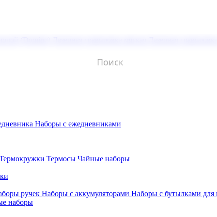
молой (Doming)
Лазерная гравировка мягкая
Лазерная гравировк
едневника
Наборы с ежедневниками
Термокружки
Термосы
Чайные наборы
бки
аборы ручек
Наборы с аккумуляторами
Наборы с бутылками для
ые наборы