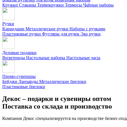
Кружки
Стаканы
Термокружки
Термосы
Чайные наборы
Ручки
Карандаши
Металлические ручки
Наборы с ручками
Пластиковые ручки
Футляры для ручек
Эко ручки
Деловые подарки
Визитницы
Настольные наборы
Настольные часы
Промо-сувениры
Бейджи
Ланъярды
Металлические брелоки
Пластиковые брелоки
Декос – подарки и сувениры оптом
Поставка со склада и производство
Компания Декос специализируется на производстве бизнес-под