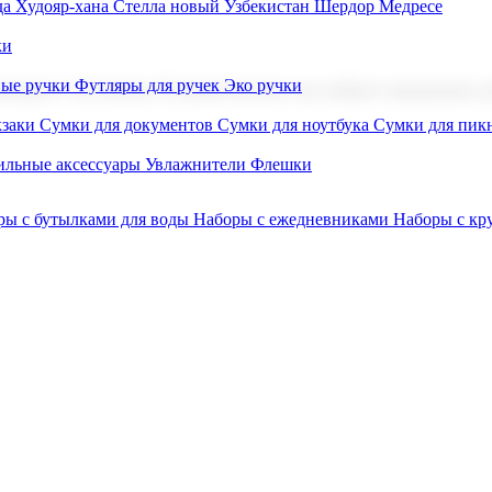
а Худояр-хана
Стелла новый Узбекистан
Шердор Медресе
ки
вые ручки
Футляры для ручек
Эко ручки
ниров с логотипом. В нашем каталоге вы найдете продукцию для
заки
Сумки для документов
Сумки для ноутбука
Сумки для пик
льные аксессуары
Увлажнители
Флешки
ры с бутылками для воды
Наборы с ежедневниками
Наборы с к