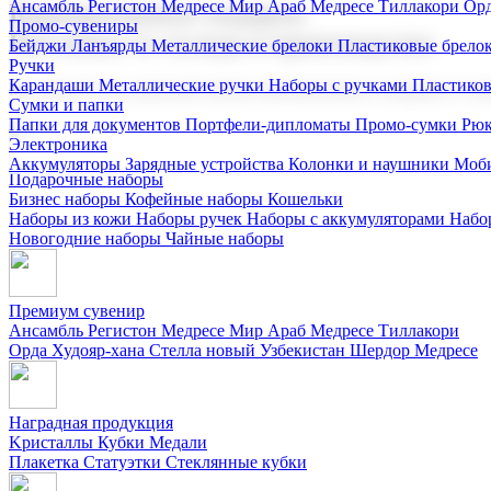
Ансамбль Регистон
Медресе Мир Араб
Медресе Тиллакори
Орд
Корпоративные подарки
Промо-сувениры
Поставка со склада и производство
Бейджи
Ланъярды
Металлические брелоки
Пластиковые брело
Ручки
Карандаши
Металлические ручки
Наборы с ручками
Пластико
Мы предлагаем широкий выбор корпоративных подарков и суве
Сумки и папки
Папки для документов
Портфели-дипломаты
Промо-сумки
Рюк
Электроника
Аккумуляторы
Зарядные устройства
Колонки и наушники
Моби
Подарочные наборы
Бизнес наборы
Кофейные наборы
Кошельки
Наборы из кожи
Наборы ручек
Наборы с аккумуляторами
Набо
Новогодние наборы
Чайные наборы
Премиум сувенир
Ансамбль Регистон
Медресе Мир Араб
Медресе Тиллакори
Орда Худояр-хана
Стелла новый Узбекистан
Шердор Медресе
Наградная продукция
Kристаллы
Кубки
Медали
Плакетка
Статуэтки
Стеклянные кубки