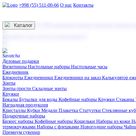
+998 (55) 511-00-66
О нас
Контакты
Услуги по нанесению
3D гравировка
Каталог
UV DTF нанесение
Горячее тиснение
Заливка с
☰
Контакты
О нас
Услуги по нанесению
Деловые подарки
Визитницы
Настольные наборы
Настольные часы
Ежедневник
Блокноты
Ежедневники
Ежедневники на заказ
Калькулятор еж
Зонты
Зонты-трости
Складные зонты
Кружки
Бокалы
Бутылки для воды
Кофейные наборы
Кружки
Стаканы
Наградная продукция
Kристаллы
Кубки
Медали
Плакетка
Статуэтки
Стеклянные ку
Подарочные наборы
Бизнес наборы
Кофейные наборы
Кошельки
Наборы из кожи
Н
термокружками
Наборы с флешками
Новогодние наборы
Чайн
Премиум сувенир