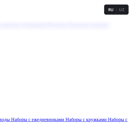
RU
UZ
а твердая
Сублимация
УФ-печать
Холодное тиснение
 воды
Наборы с ежедневниками
Наборы с кружками
Наборы с