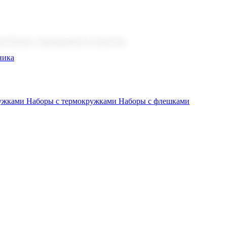
 бизнеса, мероприятия и клиентов.
ника
ружками
Наборы с термокружками
Наборы с флешками