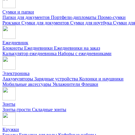
Сумки и папки
Папки для документов
Портфели-дипломаты
Промо-сумки
Рюкзаки
Сумки для документов
Сумки для ноутбука
Сумки для
Ежедневник
Блокноты
Ежедневники
Ежедневники на заказ
Калькулятор ежедневника
Наборы с ежедневниками
Электроника
Аккумуляторы
Зарядные устройства
Колонки и наушники
Мобильные аксессуары
Увлажнители
Флешки
Зонты
Зонты-трости
Складные зонты
Кружки
Бокалы
Бутылки для воды
Кофейные наборы