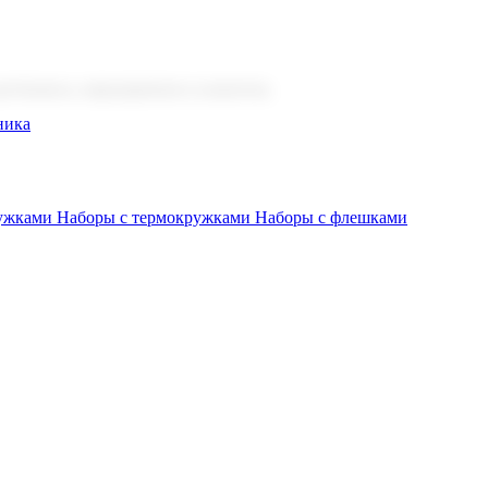
 бизнеса, мероприятия и клиентов.
ника
ружками
Наборы с термокружками
Наборы с флешками