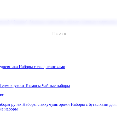
молой (Doming)
Лазерная гравировка мягкая
Лазерная гравировк
едневника
Наборы с ежедневниками
Термокружки
Термосы
Чайные наборы
бки
аборы ручек
Наборы с аккумуляторами
Наборы с бутылками для
ые наборы