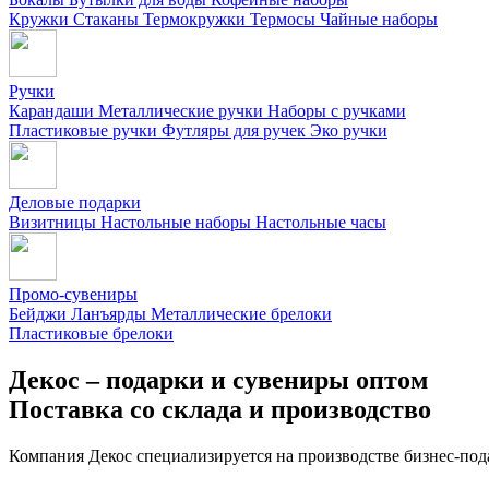
Кружки
Стаканы
Термокружки
Термосы
Чайные наборы
Ручки
Карандаши
Металлические ручки
Наборы с ручками
Пластиковые ручки
Футляры для ручек
Эко ручки
Деловые подарки
Визитницы
Настольные наборы
Настольные часы
Промо-сувениры
Бейджи
Ланъярды
Металлические брелоки
Пластиковые брелоки
Декос – подарки и сувениры оптом
Поставка со склада и производство
Компания Декос специализируется на производстве бизнес-под