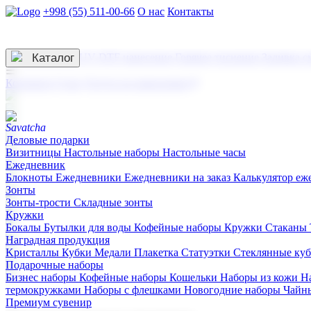
+998 (55) 511-00-66
О нас
Контакты
Услуги по нанесению
3D гравировка
Каталог
UV DTF нанесение
Горячее тиснение
Заливка с
☰
Контакты
О нас
Услуги по нанесению
Деловые подарки
Визитницы
Настольные наборы
Настольные часы
Ежедневник
Блокноты
Ежедневники
Ежедневники на заказ
Калькулятор еж
Зонты
Зонты-трости
Складные зонты
Кружки
Бокалы
Бутылки для воды
Кофейные наборы
Кружки
Стаканы
Наградная продукция
Kристаллы
Кубки
Медали
Плакетка
Статуэтки
Стеклянные ку
Подарочные наборы
Бизнес наборы
Кофейные наборы
Кошельки
Наборы из кожи
Н
термокружками
Наборы с флешками
Новогодние наборы
Чайн
Премиум сувенир