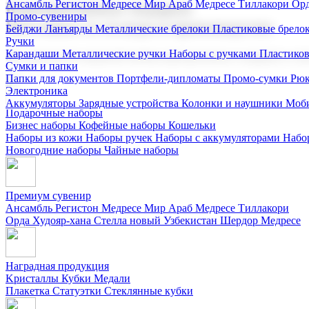
Ансамбль Регистон
Медресе Мир Араб
Медресе Тиллакори
Орд
Корпоративные подарки
Промо-сувениры
Поставка со склада и производство
Бейджи
Ланъярды
Металлические брелоки
Пластиковые брело
Ручки
Карандаши
Металлические ручки
Наборы с ручками
Пластико
Мы предлагаем широкий выбор корпоративных подарков и суве
Сумки и папки
Папки для документов
Портфели-дипломаты
Промо-сумки
Рюк
Электроника
Аккумуляторы
Зарядные устройства
Колонки и наушники
Моби
Подарочные наборы
Бизнес наборы
Кофейные наборы
Кошельки
Наборы из кожи
Наборы ручек
Наборы с аккумуляторами
Набо
Новогодние наборы
Чайные наборы
Премиум сувенир
Ансамбль Регистон
Медресе Мир Араб
Медресе Тиллакори
Орда Худояр-хана
Стелла новый Узбекистан
Шердор Медресе
Наградная продукция
Kристаллы
Кубки
Медали
Плакетка
Статуэтки
Стеклянные кубки