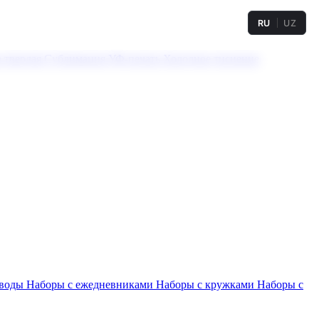
RU
UZ
а твердая
Сублимация
УФ-печать
Холодное тиснение
 воды
Наборы с ежедневниками
Наборы с кружками
Наборы с