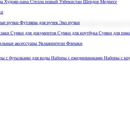
а Худояр-хана
Стелла новый Узбекистан
Шердор Медресе
ки
вые ручки
Футляры для ручек
Эко ручки
ниров с логотипом. В нашем каталоге вы найдете продукцию для
заки
Сумки для документов
Сумки для ноутбука
Сумки для пик
льные аксессуары
Увлажнители
Флешки
ры с бутылками для воды
Наборы с ежедневниками
Наборы с к