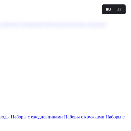
RU
UZ
а твердая
Сублимация
УФ-печать
Холодное тиснение
 воды
Наборы с ежедневниками
Наборы с кружками
Наборы с