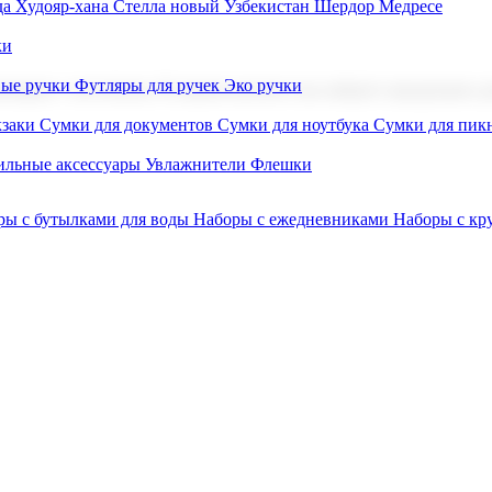
а Худояр-хана
Стелла новый Узбекистан
Шердор Медресе
ки
вые ручки
Футляры для ручек
Эко ручки
ниров с логотипом. В нашем каталоге вы найдете продукцию для
заки
Сумки для документов
Сумки для ноутбука
Сумки для пик
льные аксессуары
Увлажнители
Флешки
ры с бутылками для воды
Наборы с ежедневниками
Наборы с к