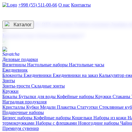
+998 (55) 511-00-66
О нас
Контакты
Услуги по нанесению
3D гравировка
Каталог
UV DTF нанесение
Горячее тиснение
Заливка с
☰
Контакты
О нас
Услуги по нанесению
Деловые подарки
Визитницы
Настольные наборы
Настольные часы
Ежедневник
Блокноты
Ежедневники
Ежедневники на заказ
Калькулятор еж
Зонты
Зонты-трости
Складные зонты
Кружки
Бокалы
Бутылки для воды
Кофейные наборы
Кружки
Стаканы
Наградная продукция
Kристаллы
Кубки
Медали
Плакетка
Статуэтки
Стеклянные ку
Подарочные наборы
Бизнес наборы
Кофейные наборы
Кошельки
Наборы из кожи
Н
термокружками
Наборы с флешками
Новогодние наборы
Чайн
Премиум сувенир