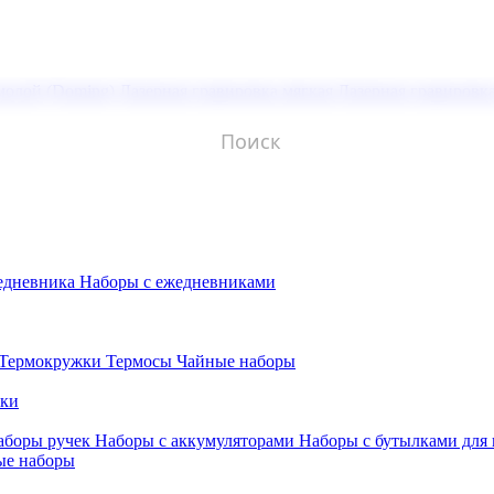
молой (Doming)
Лазерная гравировка мягкая
Лазерная гравировк
едневника
Наборы с ежедневниками
Термокружки
Термосы
Чайные наборы
бки
аборы ручек
Наборы с аккумуляторами
Наборы с бутылками для
ые наборы