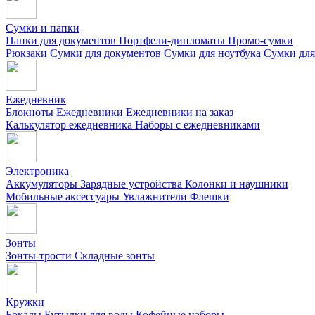
Сумки и папки
Папки для документов
Портфели-дипломаты
Промо-сумки
Рюкзаки
Сумки для документов
Сумки для ноутбука
Сумки для
Ежедневник
Блокноты
Ежедневники
Ежедневники на заказ
Калькулятор ежедневника
Наборы с ежедневниками
Электроника
Аккумуляторы
Зарядные устройства
Колонки и наушники
Мобильные аксессуары
Увлажнители
Флешки
Зонты
Зонты-трости
Складные зонты
Кружки
Бокалы
Бутылки для воды
Кофейные наборы