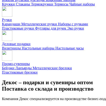
Кружки
Стаканы
Термокружки
Термосы
Чайные наборы
Ручки
Карандаши
Металлические ручки
Наборы с ручками
Пластиковые ручки
Футляры для ручек
Эко ручки
Деловые подарки
Визитницы
Настольные наборы
Настольные часы
Промо-сувениры
Бейджи
Ланъярды
Металлические брелоки
Пластиковые брелоки
Декос – подарки и сувениры оптом
Поставка со склада и производство
Компания Декос специализируется на производстве бизнес-под