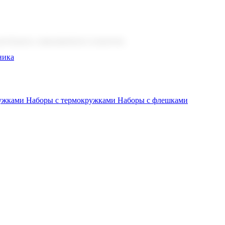
 бизнеса, мероприятия и клиентов.
ника
ружками
Наборы с термокружками
Наборы с флешками