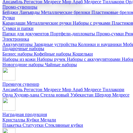
Ансамбль Регистон
Медресе Мир Араб
Медресе Тиллакори
Орд
Корпоративные подарки
Промо-сувениры
Поставка со склада и производство
Бейджи
Ланъярды
Металлические брелоки
Пластиковые брело
Ручки
Карандаши
Металлические ручки
Наборы с ручками
Пластико
Мы предлагаем широкий выбор корпоративных подарков и суве
Сумки и папки
Папки для документов
Портфели-дипломаты
Промо-сумки
Рюк
Электроника
Аккумуляторы
Зарядные устройства
Колонки и наушники
Моби
Подарочные наборы
Бизнес наборы
Кофейные наборы
Кошельки
Наборы из кожи
Наборы ручек
Наборы с аккумуляторами
Набо
Новогодние наборы
Чайные наборы
Премиум сувенир
Ансамбль Регистон
Медресе Мир Араб
Медресе Тиллакори
Орда Худояр-хана
Стелла новый Узбекистан
Шердор Медресе
Наградная продукция
Kристаллы
Кубки
Медали
Плакетка
Статуэтки
Стеклянные кубки