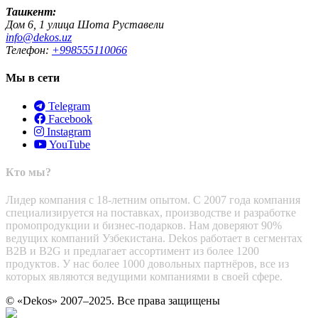
Ташкент:
Дом 6, 1 улица Шота Руставели
info@dekos.uz
Телефон:
+998555110066
Мы в сети
Telegram
Facebook
Instagram
YouTube
Кто мы?
Лидер компания с 18-летним опытом. С 2007 года компания
специализируется на поставках, производстве и разработке
промопродукции и бизнес-подарков. Нам доверяют 90%
ведущих компаний Узбекистана. Dekos работает в сегментах
B2B и B2G и предлагает ассортимент из более 1200
продуктов. У нас более 1000 довольных партнёров, все из
которых являются ведущими компаниями в своей сфере.
© «Dekos» 2007–2025. Все права защищены