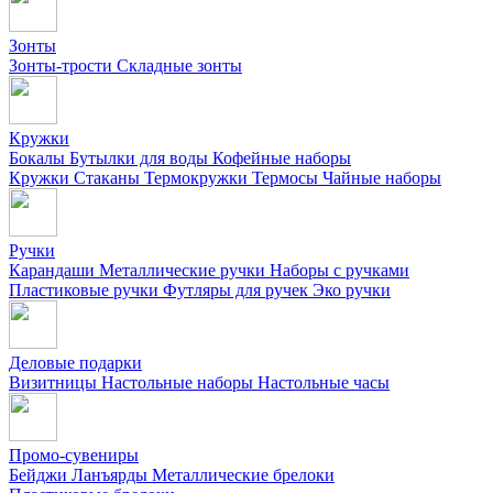
Зонты
Зонты-трости
Складные зонты
Кружки
Бокалы
Бутылки для воды
Кофейные наборы
Кружки
Стаканы
Термокружки
Термосы
Чайные наборы
Ручки
Карандаши
Металлические ручки
Наборы с ручками
Пластиковые ручки
Футляры для ручек
Эко ручки
Деловые подарки
Визитницы
Настольные наборы
Настольные часы
Промо-сувениры
Бейджи
Ланъярды
Металлические брелоки