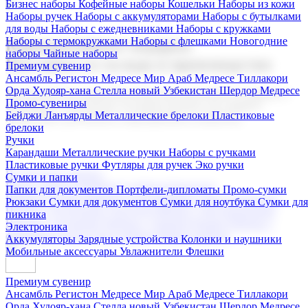
Бизнес наборы
Кофейные наборы
Кошельки
Наборы из кожи
Наборы ручек
Наборы с аккумуляторами
Наборы с бутылками
для воды
Наборы с ежедневниками
Наборы с кружками
Наборы с термокружками
Наборы с флешками
Новогодние
Корпоративные подарки
наборы
Чайные наборы
Поставка со склада и производство
Премиум сувенир
Ансамбль Регистон
Медресе Мир Араб
Медресе Тиллакори
Орда Худояр-хана
Стелла новый Узбекистан
Шердор Медресе
Мы предлагаем широкий выбор корпоративных подарков и
Промо-сувениры
сувениров с логотипом. В нашем каталоге вы найдете
Бейджи
Ланъярды
Металлические брелоки
Пластиковые
продукцию для бизнеса, мероприятия и клиентов.
брелоки
Ручки
Карандаши
Металлические ручки
Наборы с ручками
Пластиковые ручки
Футляры для ручек
Эко ручки
Подарочные наборы
Сумки и папки
Бизнес наборы
Кофейные наборы
Кошельки
Папки для документов
Портфели-дипломаты
Промо-сумки
Наборы из кожи
Наборы ручек
Наборы с аккумуляторами
Рюкзаки
Сумки для документов
Сумки для ноутбука
Сумки для
Наборы с бутылками для воды
Наборы с ежедневниками
пикника
Наборы с кружками
Наборы с термокружками
Наборы с
Электроника
флешками
Новогодние наборы
Чайные наборы
Аккумуляторы
Зарядные устройства
Колонки и наушники
Мобильные аксессуары
Увлажнители
Флешки
Премиум сувенир
Ансамбль Регистон
Медресе Мир Араб
Медресе Тиллакори
Орда Худояр-хана
Стелла новый Узбекистан
Шердор Медресе