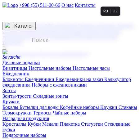
+998 (55) 511-00-66
О нас
Контакты
RU
UZ
Услуги по нанесению
3D гравировка
Каталог
UV DTF нанесение
Горячее тиснение
Заливка
смолой (Doming)
Лазерная гравировка мягкая
Лазерная
гравировка твердая
Сублимация
УФ-печать
Холодное
тиснение
☰
Контакты
О нас
Услуги по нанесению
Деловые подарки
Визитницы
Настольные наборы
Настольные часы
Ежедневник
Блокноты
Ежедневники
Ежедневники на заказ
Калькулятор
ежедневника
Наборы с ежедневниками
Зонты
Зонты-трости
Складные зонты
Кружки
Бокалы
Бутылки для воды
Кофейные наборы
Кружки
Стаканы
Термокружки
Термосы
Чайные наборы
Наградная продукция
Kристаллы
Кубки
Медали
Плакетка
Статуэтки
Стеклянные
кубки
Подарочные наборы