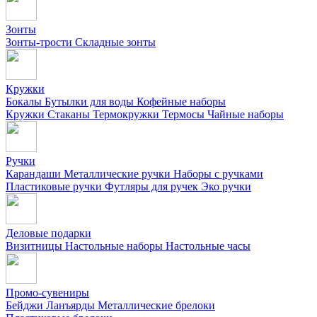
Зонты
Зонты-трости
Складные зонты
Кружки
Бокалы
Бутылки для воды
Кофейные наборы
Кружки
Стаканы
Термокружки
Термосы
Чайные наборы
Ручки
Карандаши
Металлические ручки
Наборы с ручками
Пластиковые ручки
Футляры для ручек
Эко ручки
Деловые подарки
Визитницы
Настольные наборы
Настольные часы
Промо-сувениры
Бейджи
Ланъярды
Металлические брелоки