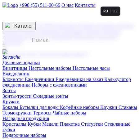
+998 (55) 511-00-66
О нас
Контакты
RU
UZ
Услуги по нанесению
3D гравировка
Каталог
UV DTF нанесение
Горячее тиснение
Заливка
смолой (Doming)
Лазерная гравировка мягкая
Лазерная
гравировка твердая
Сублимация
УФ-печать
Холодное
тиснение
☰
Контакты
О нас
Услуги по нанесению
Деловые подарки
Визитницы
Настольные наборы
Настольные часы
Ежедневник
Блокноты
Ежедневники
Ежедневники на заказ
Калькулятор
ежедневника
Наборы с ежедневниками
Зонты
Зонты-трости
Складные зонты
Кружки
Бокалы
Бутылки для воды
Кофейные наборы
Кружки
Стаканы
Термокружки
Термосы
Чайные наборы
Наградная продукция
Kристаллы
Кубки
Медали
Плакетка
Статуэтки
Стеклянные
кубки
Подарочные наборы