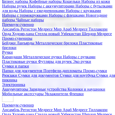
Бизнес наборы
Кофейные наборы
Кошельки
Наборы из кожи
Наборы ручек
Наборы с аккумуляторами
Наборы с бутылками
для воды
Наборы с ежедневниками
Наборы с кружками
Наборы с термокружками
Наборы с флешками
Новогодние
Корпоративные подарки
наборы
Чайные наборы
Поставка со склада и производство
Премиум сувенир
Ансамбль Регистон
Медресе Мир Араб
Медресе Тиллакори
Орда Худояр-хана
Стелла новый Узбекистан
Шердор Медресе
Мы предлагаем широкий выбор корпоративных подарков и
Промо-сувениры
сувениров с логотипом. В нашем каталоге вы найдете
Бейджи
Ланъярды
Металлические брелоки
Пластиковые
продукцию для бизнеса, мероприятия и клиентов.
брелоки
Ручки
Карандаши
Металлические ручки
Наборы с ручками
Пластиковые ручки
Футляры для ручек
Эко ручки
Подарочные наборы
Сумки и папки
Бизнес наборы
Кофейные наборы
Кошельки
Папки для документов
Портфели-дипломаты
Промо-сумки
Наборы из кожи
Наборы ручек
Наборы с аккумуляторами
Рюкзаки
Сумки для документов
Сумки для ноутбука
Сумки для
Наборы с бутылками для воды
Наборы с ежедневниками
пикника
Наборы с кружками
Наборы с термокружками
Наборы с
Электроника
флешками
Новогодние наборы
Чайные наборы
Аккумуляторы
Зарядные устройства
Колонки и наушники
Мобильные аксессуары
Увлажнители
Флешки
Премиум сувенир
Ансамбль Регистон
Медресе Мир Араб
Медресе Тиллакори
Орда Худояр-хана
Стелла новый Узбекистан
Шердор Медресе