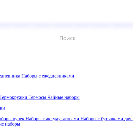
молой (Doming)
Лазерная гравировка мягкая
Лазерная гравировк
едневника
Наборы с ежедневниками
Термокружки
Термосы
Чайные наборы
бки
аборы ручек
Наборы с аккумуляторами
Наборы с бутылками для
ые наборы