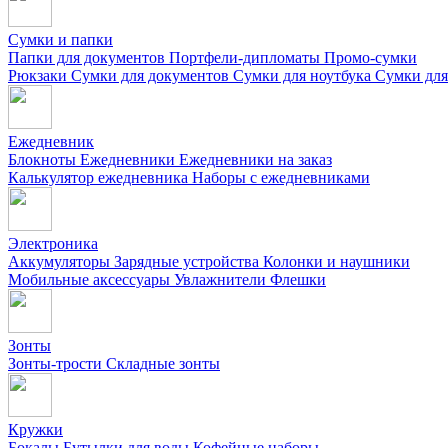
Сумки и папки
Папки для документов
Портфели-дипломаты
Промо-сумки
Рюкзаки
Сумки для документов
Сумки для ноутбука
Сумки для
Ежедневник
Блокноты
Ежедневники
Ежедневники на заказ
Калькулятор ежедневника
Наборы с ежедневниками
Электроника
Аккумуляторы
Зарядные устройства
Колонки и наушники
Мобильные аксессуары
Увлажнители
Флешки
Зонты
Зонты-трости
Складные зонты
Кружки
Бокалы
Бутылки для воды
Кофейные наборы