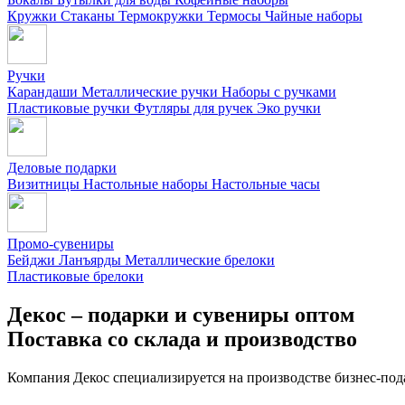
Кружки
Стаканы
Термокружки
Термосы
Чайные наборы
Ручки
Карандаши
Металлические ручки
Наборы с ручками
Пластиковые ручки
Футляры для ручек
Эко ручки
Деловые подарки
Визитницы
Настольные наборы
Настольные часы
Промо-сувениры
Бейджи
Ланъярды
Металлические брелоки
Пластиковые брелоки
Декос – подарки и сувениры оптом
Поставка со склада и производство
Компания Декос специализируется на производстве бизнес-под