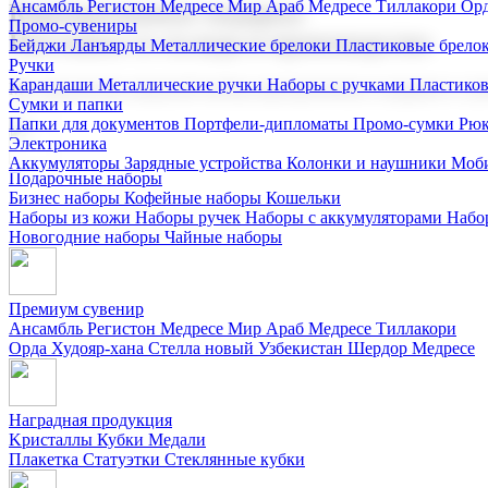
Ансамбль Регистон
Медресе Мир Араб
Медресе Тиллакори
Орд
Корпоративные подарки
Промо-сувениры
Поставка со склада и производство
Бейджи
Ланъярды
Металлические брелоки
Пластиковые брело
Ручки
Карандаши
Металлические ручки
Наборы с ручками
Пластико
Мы предлагаем широкий выбор корпоративных подарков и суве
Сумки и папки
Папки для документов
Портфели-дипломаты
Промо-сумки
Рюк
Электроника
Аккумуляторы
Зарядные устройства
Колонки и наушники
Моби
Подарочные наборы
Бизнес наборы
Кофейные наборы
Кошельки
Наборы из кожи
Наборы ручек
Наборы с аккумуляторами
Набо
Новогодние наборы
Чайные наборы
Премиум сувенир
Ансамбль Регистон
Медресе Мир Араб
Медресе Тиллакори
Орда Худояр-хана
Стелла новый Узбекистан
Шердор Медресе
Наградная продукция
Kристаллы
Кубки
Медали
Плакетка
Статуэтки
Стеклянные кубки