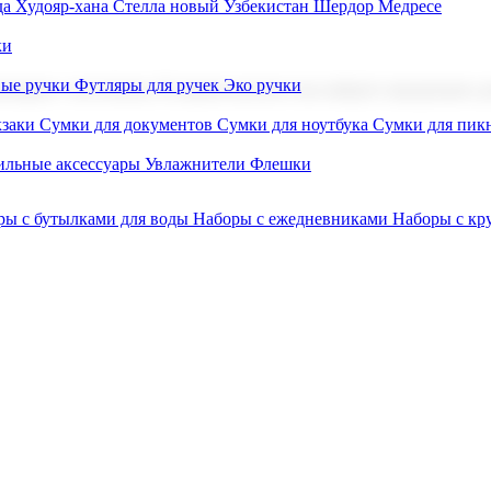
а Худояр-хана
Стелла новый Узбекистан
Шердор Медресе
ки
вые ручки
Футляры для ручек
Эко ручки
ниров с логотипом. В нашем каталоге вы найдете продукцию для
заки
Сумки для документов
Сумки для ноутбука
Сумки для пик
льные аксессуары
Увлажнители
Флешки
ры с бутылками для воды
Наборы с ежедневниками
Наборы с к