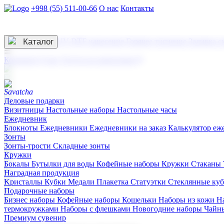
+998 (55) 511-00-66
О нас
Контакты
Услуги по нанесению
3D гравировка
Каталог
UV DTF нанесение
Горячее тиснение
Заливка с
☰
Контакты
О нас
Услуги по нанесению
Деловые подарки
Визитницы
Настольные наборы
Настольные часы
Ежедневник
Блокноты
Ежедневники
Ежедневники на заказ
Калькулятор еж
Зонты
Зонты-трости
Складные зонты
Кружки
Бокалы
Бутылки для воды
Кофейные наборы
Кружки
Стаканы
Наградная продукция
Kристаллы
Кубки
Медали
Плакетка
Статуэтки
Стеклянные ку
Подарочные наборы
Бизнес наборы
Кофейные наборы
Кошельки
Наборы из кожи
Н
термокружками
Наборы с флешками
Новогодние наборы
Чайн
Премиум сувенир