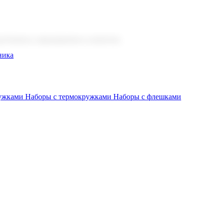
 бизнеса, мероприятия и клиентов.
ника
ружками
Наборы с термокружками
Наборы с флешками