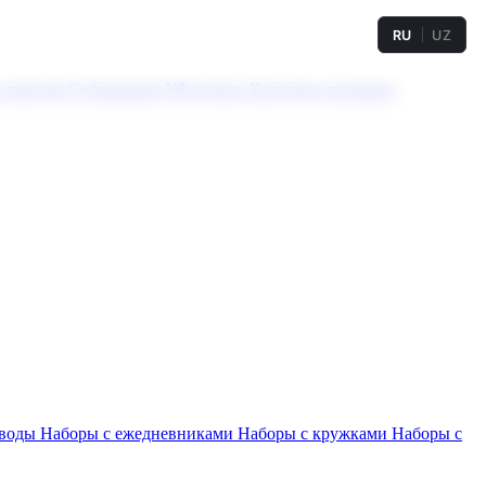
RU
UZ
а твердая
Сублимация
УФ-печать
Холодное тиснение
 воды
Наборы с ежедневниками
Наборы с кружками
Наборы с