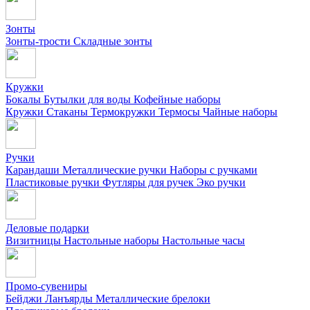
Зонты
Зонты-трости
Складные зонты
Кружки
Бокалы
Бутылки для воды
Кофейные наборы
Кружки
Стаканы
Термокружки
Термосы
Чайные наборы
Ручки
Карандаши
Металлические ручки
Наборы с ручками
Пластиковые ручки
Футляры для ручек
Эко ручки
Деловые подарки
Визитницы
Настольные наборы
Настольные часы
Промо-сувениры
Бейджи
Ланъярды
Металлические брелоки