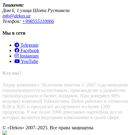
Ташкент:
Дом 6, 1 улица Шота Руставели
info@dekos.uz
Телефон:
+998555110066
Мы в сети
Telegram
Facebook
Instagram
YouTube
Кто мы?
Лидер компания с 18-летним опытом. С 2007 года компания
специализируется на поставках, производстве и разработке
промопродукции и бизнес-подарков. Нам доверяют 90%
ведущих компаний Узбекистана. Dekos работает в сегментах
B2B и B2G и предлагает ассортимент из более 1200
продуктов. У нас более 1000 довольных партнёров, все из
которых являются ведущими компаниями в своей сфере.
© «Dekos» 2007–2025. Все права защищены