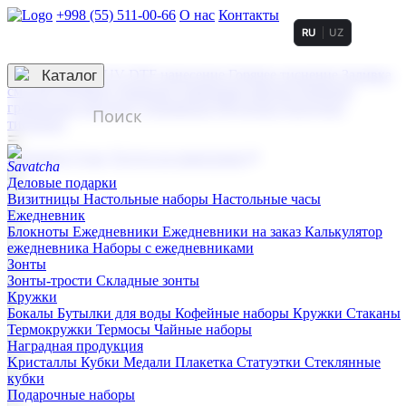
+998 (55) 511-00-66
О нас
Контакты
RU
UZ
Услуги по нанесению
3D гравировка
Каталог
UV DTF нанесение
Горячее тиснение
Заливка
смолой (Doming)
Лазерная гравировка мягкая
Лазерная
гравировка твердая
Сублимация
УФ-печать
Холодное
тиснение
☰
Контакты
О нас
Услуги по нанесению
Деловые подарки
Визитницы
Настольные наборы
Настольные часы
Ежедневник
Блокноты
Ежедневники
Ежедневники на заказ
Калькулятор
ежедневника
Наборы с ежедневниками
Зонты
Зонты-трости
Складные зонты
Кружки
Бокалы
Бутылки для воды
Кофейные наборы
Кружки
Стаканы
Термокружки
Термосы
Чайные наборы
Наградная продукция
Kристаллы
Кубки
Медали
Плакетка
Статуэтки
Стеклянные
кубки
Подарочные наборы