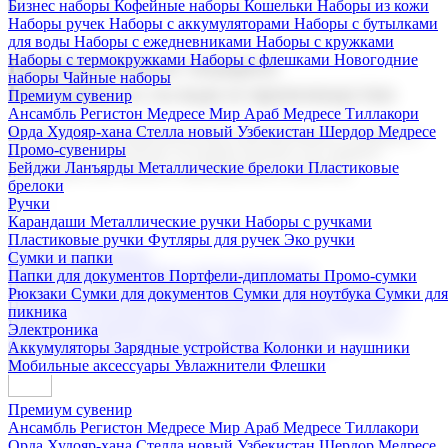
Бизнес наборы
Кофейные наборы
Кошельки
Наборы из кожи
Наборы ручек
Наборы с аккумуляторами
Наборы с бутылками
для воды
Наборы с ежедневниками
Наборы с кружками
Наборы с термокружками
Наборы с флешками
Новогодние
Корпоративные подарки
наборы
Чайные наборы
Поставка со склада и производство
Премиум сувенир
Ансамбль Регистон
Медресе Мир Араб
Медресе Тиллакори
Орда Худояр-хана
Стелла новый Узбекистан
Шердор Медресе
Мы предлагаем широкий выбор корпоративных подарков и
Промо-сувениры
сувениров с логотипом. В нашем каталоге вы найдете
Бейджи
Ланъярды
Металлические брелоки
Пластиковые
продукцию для бизнеса, мероприятия и клиентов.
брелоки
Ручки
Карандаши
Металлические ручки
Наборы с ручками
Пластиковые ручки
Футляры для ручек
Эко ручки
Подарочные наборы
Сумки и папки
Бизнес наборы
Кофейные наборы
Кошельки
Папки для документов
Портфели-дипломаты
Промо-сумки
Наборы из кожи
Наборы ручек
Наборы с аккумуляторами
Рюкзаки
Сумки для документов
Сумки для ноутбука
Сумки для
Наборы с бутылками для воды
Наборы с ежедневниками
пикника
Наборы с кружками
Наборы с термокружками
Наборы с
Электроника
флешками
Новогодние наборы
Чайные наборы
Аккумуляторы
Зарядные устройства
Колонки и наушники
Мобильные аксессуары
Увлажнители
Флешки
Премиум сувенир
Ансамбль Регистон
Медресе Мир Араб
Медресе Тиллакори
Орда Худояр-хана
Стелла новый Узбекистан
Шердор Медресе