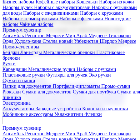
Бизнес наборы
Кофейные наборы
Кошельки
Наборы из кожи
Наборы ручек
Наборы с аккумуляторами
Наборы с бутылками
для воды
Наборы с ежедневниками
Наборы с кружками
Наборы с термокружками
Наборы с флешками
Новогодние
Корпоративные подарки
наборы
Чайные наборы
Поставка со склада и производство
Премиум сувенир
Ансамбль Регистон
Медресе Мир Араб
Медресе Тиллакори
Орда Худояр-хана
Стелла новый Узбекистан
Шердор Медресе
Мы предлагаем широкий выбор корпоративных подарков и
Промо-сувениры
сувениров с логотипом. В нашем каталоге вы найдете
Бейджи
Ланъярды
Металлические брелоки
Пластиковые
продукцию для бизнеса, мероприятия и клиентов.
брелоки
Ручки
Карандаши
Металлические ручки
Наборы с ручками
Пластиковые ручки
Футляры для ручек
Эко ручки
Подарочные наборы
Сумки и папки
Бизнес наборы
Кофейные наборы
Кошельки
Папки для документов
Портфели-дипломаты
Промо-сумки
Наборы из кожи
Наборы ручек
Наборы с аккумуляторами
Рюкзаки
Сумки для документов
Сумки для ноутбука
Сумки для
Наборы с бутылками для воды
Наборы с ежедневниками
пикника
Наборы с кружками
Наборы с термокружками
Наборы с
Электроника
флешками
Новогодние наборы
Чайные наборы
Аккумуляторы
Зарядные устройства
Колонки и наушники
Мобильные аксессуары
Увлажнители
Флешки
Премиум сувенир
Ансамбль Регистон
Медресе Мир Араб
Медресе Тиллакори
Орда Худояр-хана
Стелла новый Узбекистан
Шердор Медресе