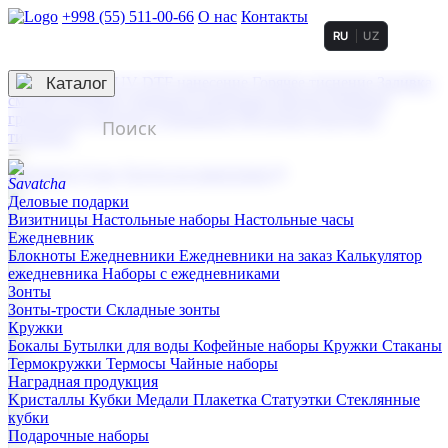
+998 (55) 511-00-66
О нас
Контакты
RU
UZ
Услуги по нанесению
3D гравировка
Каталог
UV DTF нанесение
Горячее тиснение
Заливка
смолой (Doming)
Лазерная гравировка мягкая
Лазерная
гравировка твердая
Сублимация
УФ-печать
Холодное
тиснение
☰
Контакты
О нас
Услуги по нанесению
Деловые подарки
Визитницы
Настольные наборы
Настольные часы
Ежедневник
Блокноты
Ежедневники
Ежедневники на заказ
Калькулятор
ежедневника
Наборы с ежедневниками
Зонты
Зонты-трости
Складные зонты
Кружки
Бокалы
Бутылки для воды
Кофейные наборы
Кружки
Стаканы
Термокружки
Термосы
Чайные наборы
Наградная продукция
Kристаллы
Кубки
Медали
Плакетка
Статуэтки
Стеклянные
кубки
Подарочные наборы