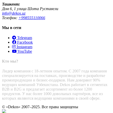
Ташкент:
Дом 6, 1 улица Шота Руставели
info@dekos.uz
Телефон:
+998555110066
Мы в сети
Telegram
Facebook
Instagram
YouTube
Кто мы?
Лидер компания с 18-летним опытом. С 2007 года компания
специализируется на поставках, производстве и разработке
промопродукции и бизнес-подарков. Нам доверяют 90%
ведущих компаний Узбекистана. Dekos работает в сегментах
B2B и B2G и предлагает ассортимент из более 1200
продуктов. У нас более 1000 довольных партнёров, все из
которых являются ведущими компаниями в своей сфере.
© «Dekos» 2007–2025. Все права защищены