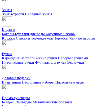
Зонты
Зонты-трости
Складные зонты
Кружки
Бокалы
Бутылки для воды
Кофейные наборы
Кружки
Стаканы
Термокружки
Термосы
Чайные наборы
Ручки
Карандаши
Металлические ручки
Наборы с ручками
Пластиковые ручки
Футляры для ручек
Эко ручки
Деловые подарки
Визитницы
Настольные наборы
Настольные часы
Промо-сувениры
Бейджи
Ланъярды
Металлические брелоки