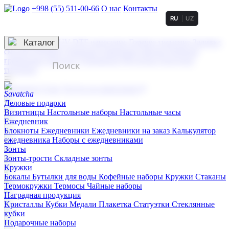
+998 (55) 511-00-66
О нас
Контакты
RU
UZ
Услуги по нанесению
3D гравировка
Каталог
UV DTF нанесение
Горячее тиснение
Заливка
смолой (Doming)
Лазерная гравировка мягкая
Лазерная
гравировка твердая
Сублимация
УФ-печать
Холодное
тиснение
☰
Контакты
О нас
Услуги по нанесению
Деловые подарки
Визитницы
Настольные наборы
Настольные часы
Ежедневник
Блокноты
Ежедневники
Ежедневники на заказ
Калькулятор
ежедневника
Наборы с ежедневниками
Зонты
Зонты-трости
Складные зонты
Кружки
Бокалы
Бутылки для воды
Кофейные наборы
Кружки
Стаканы
Термокружки
Термосы
Чайные наборы
Наградная продукция
Kристаллы
Кубки
Медали
Плакетка
Статуэтки
Стеклянные
кубки
Подарочные наборы