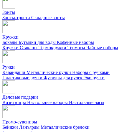
Зонты
Зонты-трости
Складные зонты
Кружки
Бокалы
Бутылки для воды
Кофейные наборы
Кружки
Стаканы
Термокружки
Термосы
Чайные наборы
Ручки
Карандаши
Металлические ручки
Наборы с ручками
Пластиковые ручки
Футляры для ручек
Эко ручки
Деловые подарки
Визитницы
Настольные наборы
Настольные часы
Промо-сувениры
Бейджи
Ланъярды
Металлические брелоки