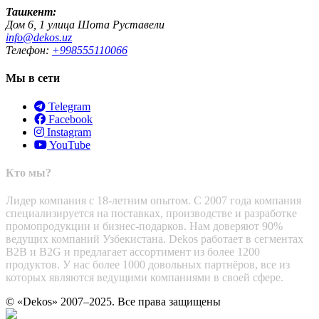
Ташкент:
Дом 6, 1 улица Шота Руставели
info@dekos.uz
Телефон:
+998555110066
Мы в сети
Telegram
Facebook
Instagram
YouTube
Кто мы?
Лидер компания с 18-летним опытом. С 2007 года компания
специализируется на поставках, производстве и разработке
промопродукции и бизнес-подарков. Нам доверяют 90%
ведущих компаний Узбекистана. Dekos работает в сегментах
B2B и B2G и предлагает ассортимент из более 1200
продуктов. У нас более 1000 довольных партнёров, все из
которых являются ведущими компаниями в своей сфере.
© «Dekos» 2007–2025. Все права защищены