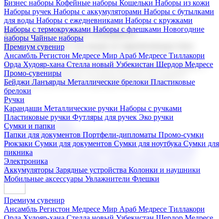
Бизнес наборы
Кофейные наборы
Кошельки
Наборы из кожи
Наборы ручек
Наборы с аккумуляторами
Наборы с бутылками
для воды
Наборы с ежедневниками
Наборы с кружками
Наборы с термокружками
Наборы с флешками
Новогодние
Корпоративные подарки
наборы
Чайные наборы
Поставка со склада и производство
Премиум сувенир
Ансамбль Регистон
Медресе Мир Араб
Медресе Тиллакори
Орда Худояр-хана
Стелла новый Узбекистан
Шердор Медресе
Мы предлагаем широкий выбор корпоративных подарков и
Промо-сувениры
сувениров с логотипом. В нашем каталоге вы найдете
Бейджи
Ланъярды
Металлические брелоки
Пластиковые
продукцию для бизнеса, мероприятия и клиентов.
брелоки
Ручки
Карандаши
Металлические ручки
Наборы с ручками
Пластиковые ручки
Футляры для ручек
Эко ручки
Подарочные наборы
Сумки и папки
Бизнес наборы
Кофейные наборы
Кошельки
Папки для документов
Портфели-дипломаты
Промо-сумки
Наборы из кожи
Наборы ручек
Наборы с аккумуляторами
Рюкзаки
Сумки для документов
Сумки для ноутбука
Сумки для
Наборы с бутылками для воды
Наборы с ежедневниками
пикника
Наборы с кружками
Наборы с термокружками
Наборы с
Электроника
флешками
Новогодние наборы
Чайные наборы
Аккумуляторы
Зарядные устройства
Колонки и наушники
Мобильные аксессуары
Увлажнители
Флешки
Премиум сувенир
Ансамбль Регистон
Медресе Мир Араб
Медресе Тиллакори
Орда Худояр-хана
Стелла новый Узбекистан
Шердор Медресе