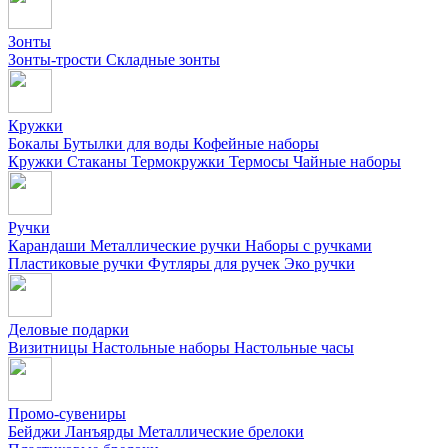
Зонты
Зонты-трости
Складные зонты
Кружки
Бокалы
Бутылки для воды
Кофейные наборы
Кружки
Стаканы
Термокружки
Термосы
Чайные наборы
Ручки
Карандаши
Металлические ручки
Наборы с ручками
Пластиковые ручки
Футляры для ручек
Эко ручки
Деловые подарки
Визитницы
Настольные наборы
Настольные часы
Промо-сувениры
Бейджи
Ланъярды
Металлические брелоки