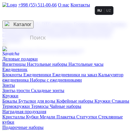
+998 (55) 511-00-66
О нас
Контакты
RU
UZ
Услуги по нанесению
3D гравировка
Каталог
UV DTF нанесение
Горячее тиснение
Заливка
смолой (Doming)
Лазерная гравировка мягкая
Лазерная
гравировка твердая
Сублимация
УФ-печать
Холодное
тиснение
☰
Контакты
О нас
Услуги по нанесению
Деловые подарки
Визитницы
Настольные наборы
Настольные часы
Ежедневник
Блокноты
Ежедневники
Ежедневники на заказ
Калькулятор
ежедневника
Наборы с ежедневниками
Зонты
Зонты-трости
Складные зонты
Кружки
Бокалы
Бутылки для воды
Кофейные наборы
Кружки
Стаканы
Термокружки
Термосы
Чайные наборы
Наградная продукция
Kристаллы
Кубки
Медали
Плакетка
Статуэтки
Стеклянные
кубки
Подарочные наборы