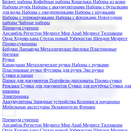
Бизнес наборы
Кофейные наборы
Кошельки
Наборы из кожи
Наборы ручек
Наборы с аккумуляторами
Наборы с бутылками
для воды
Наборы с ежедневниками
Наборы с кружками
Наборы с термокружками
Наборы с флешками
Новогодние
Корпоративные подарки
наборы
Чайные наборы
Поставка со склада и производство
Премиум сувенир
Ансамбль Регистон
Медресе Мир Араб
Медресе Тиллакори
Орда Худояр-хана
Стелла новый Узбекистан
Шердор Медресе
Мы предлагаем широкий выбор корпоративных подарков и
Промо-сувениры
сувениров с логотипом. В нашем каталоге вы найдете
Бейджи
Ланъярды
Металлические брелоки
Пластиковые
продукцию для бизнеса, мероприятия и клиентов.
брелоки
Ручки
Карандаши
Металлические ручки
Наборы с ручками
Пластиковые ручки
Футляры для ручек
Эко ручки
Подарочные наборы
Сумки и папки
Бизнес наборы
Кофейные наборы
Кошельки
Папки для документов
Портфели-дипломаты
Промо-сумки
Наборы из кожи
Наборы ручек
Наборы с аккумуляторами
Рюкзаки
Сумки для документов
Сумки для ноутбука
Сумки для
Наборы с бутылками для воды
Наборы с ежедневниками
пикника
Наборы с кружками
Наборы с термокружками
Наборы с
Электроника
флешками
Новогодние наборы
Чайные наборы
Аккумуляторы
Зарядные устройства
Колонки и наушники
Мобильные аксессуары
Увлажнители
Флешки
Премиум сувенир
Ансамбль Регистон
Медресе Мир Араб
Медресе Тиллакори
Орда Худояр-хана
Стелла новый Узбекистан
Шердор Медресе