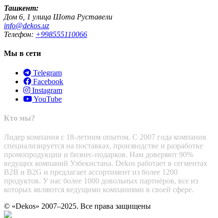
Ташкент:
Дом 6, 1 улица Шота Руставели
info@dekos.uz
Телефон:
+998555110066
Мы в сети
Telegram
Facebook
Instagram
YouTube
Кто мы?
Лидер компания с 18-летним опытом. С 2007 года компания
специализируется на поставках, производстве и разработке
промопродукции и бизнес-подарков. Нам доверяют 90%
ведущих компаний Узбекистана. Dekos работает в сегментах
B2B и B2G и предлагает ассортимент из более 1200
продуктов. У нас более 1000 довольных партнёров, все из
которых являются ведущими компаниями в своей сфере.
© «Dekos» 2007–2025. Все права защищены