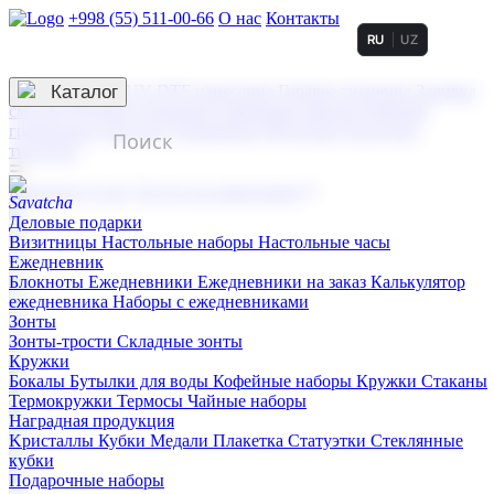
+998 (55) 511-00-66
О нас
Контакты
RU
UZ
Услуги по нанесению
3D гравировка
Каталог
UV DTF нанесение
Горячее тиснение
Заливка
смолой (Doming)
Лазерная гравировка мягкая
Лазерная
гравировка твердая
Сублимация
УФ-печать
Холодное
тиснение
☰
Контакты
О нас
Услуги по нанесению
Деловые подарки
Визитницы
Настольные наборы
Настольные часы
Ежедневник
Блокноты
Ежедневники
Ежедневники на заказ
Калькулятор
ежедневника
Наборы с ежедневниками
Зонты
Зонты-трости
Складные зонты
Кружки
Бокалы
Бутылки для воды
Кофейные наборы
Кружки
Стаканы
Термокружки
Термосы
Чайные наборы
Наградная продукция
Kристаллы
Кубки
Медали
Плакетка
Статуэтки
Стеклянные
кубки
Подарочные наборы