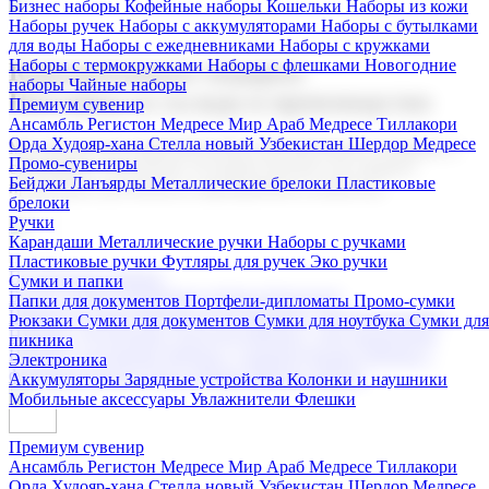
Бизнес наборы
Кофейные наборы
Кошельки
Наборы из кожи
Наборы ручек
Наборы с аккумуляторами
Наборы с бутылками
для воды
Наборы с ежедневниками
Наборы с кружками
Наборы с термокружками
Наборы с флешками
Новогодние
Корпоративные подарки
наборы
Чайные наборы
Поставка со склада и производство
Премиум сувенир
Ансамбль Регистон
Медресе Мир Араб
Медресе Тиллакори
Орда Худояр-хана
Стелла новый Узбекистан
Шердор Медресе
Мы предлагаем широкий выбор корпоративных подарков и
Промо-сувениры
сувениров с логотипом. В нашем каталоге вы найдете
Бейджи
Ланъярды
Металлические брелоки
Пластиковые
продукцию для бизнеса, мероприятия и клиентов.
брелоки
Ручки
Карандаши
Металлические ручки
Наборы с ручками
Пластиковые ручки
Футляры для ручек
Эко ручки
Подарочные наборы
Сумки и папки
Бизнес наборы
Кофейные наборы
Кошельки
Папки для документов
Портфели-дипломаты
Промо-сумки
Наборы из кожи
Наборы ручек
Наборы с аккумуляторами
Рюкзаки
Сумки для документов
Сумки для ноутбука
Сумки для
Наборы с бутылками для воды
Наборы с ежедневниками
пикника
Наборы с кружками
Наборы с термокружками
Наборы с
Электроника
флешками
Новогодние наборы
Чайные наборы
Аккумуляторы
Зарядные устройства
Колонки и наушники
Мобильные аксессуары
Увлажнители
Флешки
Премиум сувенир
Ансамбль Регистон
Медресе Мир Араб
Медресе Тиллакори
Орда Худояр-хана
Стелла новый Узбекистан
Шердор Медресе