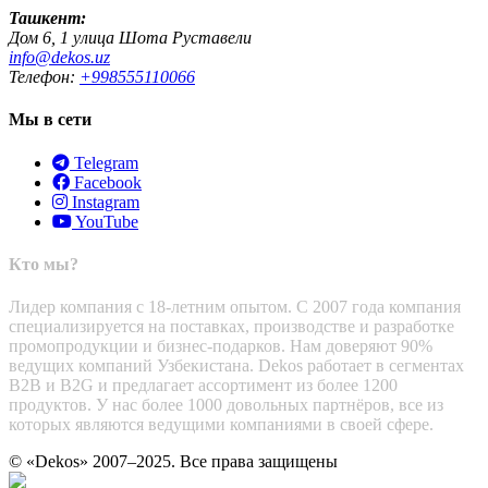
Ташкент:
Дом 6, 1 улица Шота Руставели
info@dekos.uz
Телефон:
+998555110066
Мы в сети
Telegram
Facebook
Instagram
YouTube
Кто мы?
Лидер компания с 18-летним опытом. С 2007 года компания
специализируется на поставках, производстве и разработке
промопродукции и бизнес-подарков. Нам доверяют 90%
ведущих компаний Узбекистана. Dekos работает в сегментах
B2B и B2G и предлагает ассортимент из более 1200
продуктов. У нас более 1000 довольных партнёров, все из
которых являются ведущими компаниями в своей сфере.
© «Dekos» 2007–2025. Все права защищены