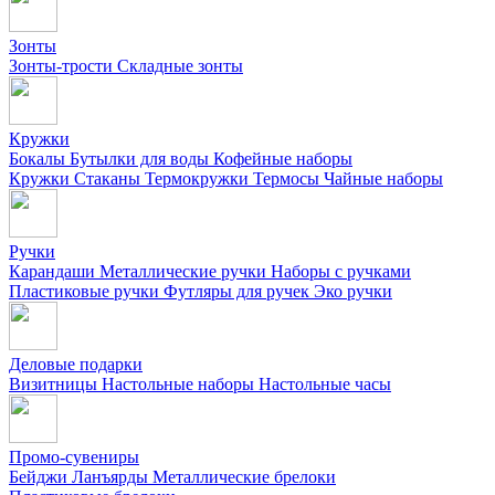
Зонты
Зонты-трости
Складные зонты
Кружки
Бокалы
Бутылки для воды
Кофейные наборы
Кружки
Стаканы
Термокружки
Термосы
Чайные наборы
Ручки
Карандаши
Металлические ручки
Наборы с ручками
Пластиковые ручки
Футляры для ручек
Эко ручки
Деловые подарки
Визитницы
Настольные наборы
Настольные часы
Промо-сувениры
Бейджи
Ланъярды
Металлические брелоки