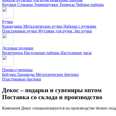
Кружки
Стаканы
Термокружки
Термосы
Чайные наборы
Ручки
Карандаши
Металлические ручки
Наборы с ручками
Пластиковые ручки
Футляры для ручек
Эко ручки
Деловые подарки
Визитницы
Настольные наборы
Настольные часы
Промо-сувениры
Бейджи
Ланъярды
Металлические брелоки
Пластиковые брелоки
Декос – подарки и сувениры оптом
Поставка со склада и производство
Компания Декос специализируется на производстве бизнес-под