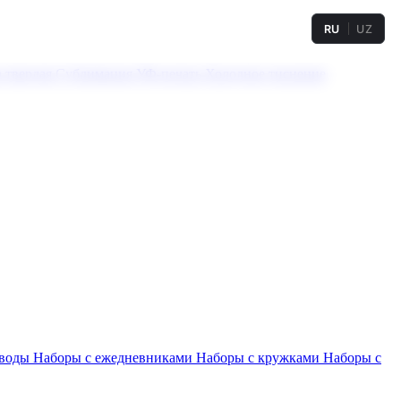
RU
UZ
а твердая
Сублимация
УФ-печать
Холодное тиснение
 воды
Наборы с ежедневниками
Наборы с кружками
Наборы с