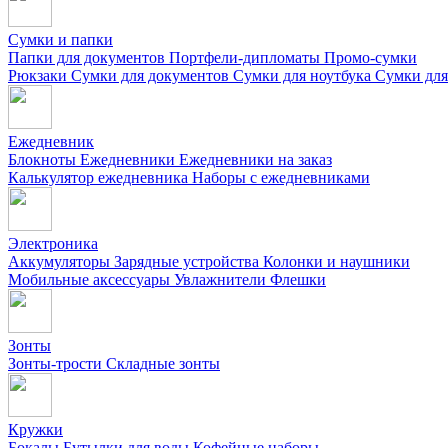
Сумки и папки
Папки для документов
Портфели-дипломаты
Промо-сумки
Рюкзаки
Сумки для документов
Сумки для ноутбука
Сумки для
Ежедневник
Блокноты
Ежедневники
Ежедневники на заказ
Калькулятор ежедневника
Наборы с ежедневниками
Электроника
Аккумуляторы
Зарядные устройства
Колонки и наушники
Мобильные аксессуары
Увлажнители
Флешки
Зонты
Зонты-трости
Складные зонты
Кружки
Бокалы
Бутылки для воды
Кофейные наборы