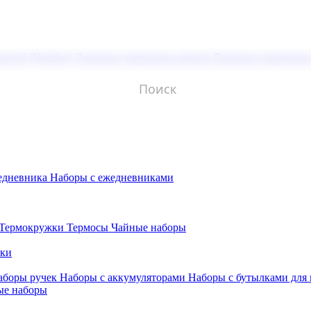
молой (Doming)
Лазерная гравировка мягкая
Лазерная гравировк
едневника
Наборы с ежедневниками
Термокружки
Термосы
Чайные наборы
бки
аборы ручек
Наборы с аккумуляторами
Наборы с бутылками для
ые наборы