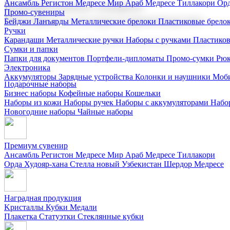
Ансамбль Регистон
Медресе Мир Араб
Медресе Тиллакори
Орд
Корпоративные подарки
Промо-сувениры
Поставка со склада и производство
Бейджи
Ланъярды
Металлические брелоки
Пластиковые брело
Ручки
Карандаши
Металлические ручки
Наборы с ручками
Пластико
Мы предлагаем широкий выбор корпоративных подарков и суве
Сумки и папки
Папки для документов
Портфели-дипломаты
Промо-сумки
Рюк
Электроника
Аккумуляторы
Зарядные устройства
Колонки и наушники
Моби
Подарочные наборы
Бизнес наборы
Кофейные наборы
Кошельки
Наборы из кожи
Наборы ручек
Наборы с аккумуляторами
Набо
Новогодние наборы
Чайные наборы
Премиум сувенир
Ансамбль Регистон
Медресе Мир Араб
Медресе Тиллакори
Орда Худояр-хана
Стелла новый Узбекистан
Шердор Медресе
Наградная продукция
Kристаллы
Кубки
Медали
Плакетка
Статуэтки
Стеклянные кубки