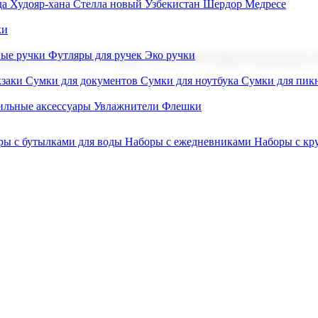
а Худояр-хана
Стелла новый Узбекистан
Шердор Медресе
ки
вые ручки
Футляры для ручек
Эко ручки
ниров с логотипом. В нашем каталоге вы найдете продукцию для
заки
Сумки для документов
Сумки для ноутбука
Сумки для пик
льные аксессуары
Увлажнители
Флешки
ры с бутылками для воды
Наборы с ежедневниками
Наборы с к