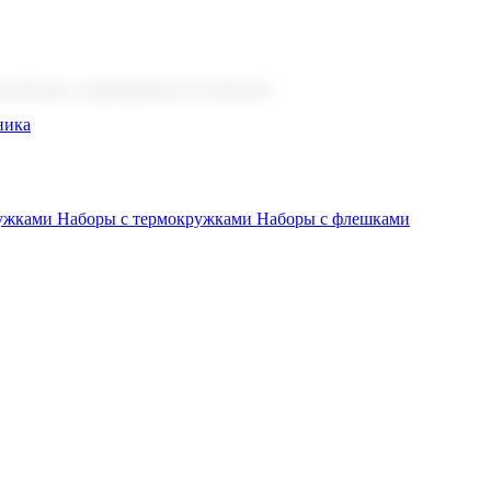
 бизнеса, мероприятия и клиентов.
ника
ружками
Наборы с термокружками
Наборы с флешками