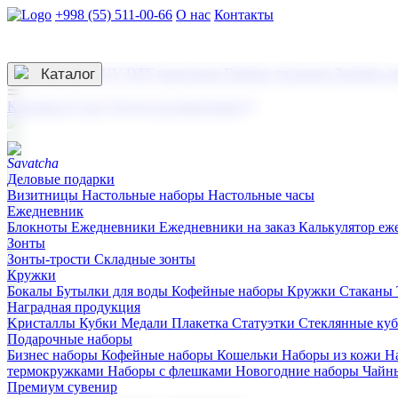
+998 (55) 511-00-66
О нас
Контакты
Услуги по нанесению
3D гравировка
Каталог
UV DTF нанесение
Горячее тиснение
Заливка с
☰
Контакты
О нас
Услуги по нанесению
Деловые подарки
Визитницы
Настольные наборы
Настольные часы
Ежедневник
Блокноты
Ежедневники
Ежедневники на заказ
Калькулятор еж
Зонты
Зонты-трости
Складные зонты
Кружки
Бокалы
Бутылки для воды
Кофейные наборы
Кружки
Стаканы
Наградная продукция
Kристаллы
Кубки
Медали
Плакетка
Статуэтки
Стеклянные ку
Подарочные наборы
Бизнес наборы
Кофейные наборы
Кошельки
Наборы из кожи
Н
термокружками
Наборы с флешками
Новогодние наборы
Чайн
Премиум сувенир