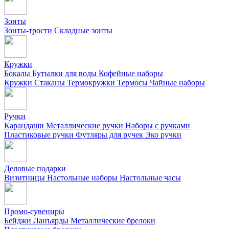
Зонты
Зонты-трости
Складные зонты
Кружки
Бокалы
Бутылки для воды
Кофейные наборы
Кружки
Стаканы
Термокружки
Термосы
Чайные наборы
Ручки
Карандаши
Металлические ручки
Наборы с ручками
Пластиковые ручки
Футляры для ручек
Эко ручки
Деловые подарки
Визитницы
Настольные наборы
Настольные часы
Промо-сувениры
Бейджи
Ланъярды
Металлические брелоки