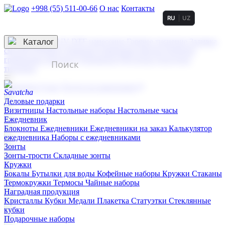
+998 (55) 511-00-66
О нас
Контакты
RU
UZ
Услуги по нанесению
3D гравировка
Каталог
UV DTF нанесение
Горячее тиснение
Заливка
смолой (Doming)
Лазерная гравировка мягкая
Лазерная
гравировка твердая
Сублимация
УФ-печать
Холодное
тиснение
☰
Контакты
О нас
Услуги по нанесению
Деловые подарки
Визитницы
Настольные наборы
Настольные часы
Ежедневник
Блокноты
Ежедневники
Ежедневники на заказ
Калькулятор
ежедневника
Наборы с ежедневниками
Зонты
Зонты-трости
Складные зонты
Кружки
Бокалы
Бутылки для воды
Кофейные наборы
Кружки
Стаканы
Термокружки
Термосы
Чайные наборы
Наградная продукция
Kристаллы
Кубки
Медали
Плакетка
Статуэтки
Стеклянные
кубки
Подарочные наборы