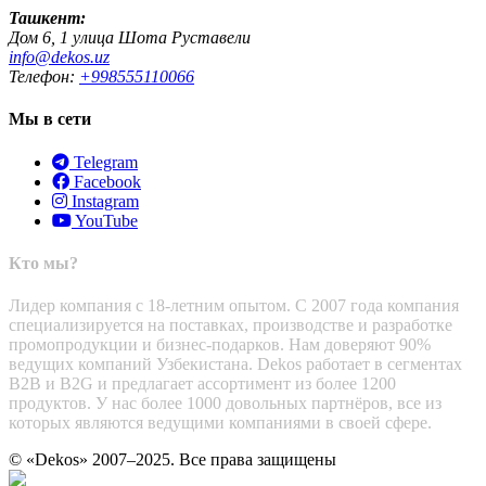
Ташкент:
Дом 6, 1 улица Шота Руставели
info@dekos.uz
Телефон:
+998555110066
Мы в сети
Telegram
Facebook
Instagram
YouTube
Кто мы?
Лидер компания с 18-летним опытом. С 2007 года компания
специализируется на поставках, производстве и разработке
промопродукции и бизнес-подарков. Нам доверяют 90%
ведущих компаний Узбекистана. Dekos работает в сегментах
B2B и B2G и предлагает ассортимент из более 1200
продуктов. У нас более 1000 довольных партнёров, все из
которых являются ведущими компаниями в своей сфере.
© «Dekos» 2007–2025. Все права защищены