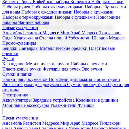
Бизнес наборы
Кофейные наборы
Кошельки
Наборы из кожи
Наборы ручек
Наборы с аккумуляторами
Наборы с бутылками
для воды
Наборы с ежедневниками
Наборы с кружками
Наборы с термокружками
Наборы с флешками
Новогодние
Корпоративные подарки
наборы
Чайные наборы
Поставка со склада и производство
Премиум сувенир
Ансамбль Регистон
Медресе Мир Араб
Медресе Тиллакори
Орда Худояр-хана
Стелла новый Узбекистан
Шердор Медресе
Мы предлагаем широкий выбор корпоративных подарков и
Промо-сувениры
сувениров с логотипом. В нашем каталоге вы найдете
Бейджи
Ланъярды
Металлические брелоки
Пластиковые
продукцию для бизнеса, мероприятия и клиентов.
брелоки
Ручки
Карандаши
Металлические ручки
Наборы с ручками
Пластиковые ручки
Футляры для ручек
Эко ручки
Подарочные наборы
Сумки и папки
Бизнес наборы
Кофейные наборы
Кошельки
Папки для документов
Портфели-дипломаты
Промо-сумки
Наборы из кожи
Наборы ручек
Наборы с аккумуляторами
Рюкзаки
Сумки для документов
Сумки для ноутбука
Сумки для
Наборы с бутылками для воды
Наборы с ежедневниками
пикника
Наборы с кружками
Наборы с термокружками
Наборы с
Электроника
флешками
Новогодние наборы
Чайные наборы
Аккумуляторы
Зарядные устройства
Колонки и наушники
Мобильные аксессуары
Увлажнители
Флешки
Премиум сувенир
Ансамбль Регистон
Медресе Мир Араб
Медресе Тиллакори
Орда Худояр-хана
Стелла новый Узбекистан
Шердор Медресе