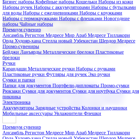
Бизнес наборы
Кофейные наборы
Кошельки
Наборы из кожи
Наборы ручек
Наборы с аккумуляторами
Наборы с бутылками
для воды
Наборы с ежедневниками
Наборы с кружками
Наборы с термокружками
Наборы с флешками
Новогодние
Корпоративные подарки
наборы
Чайные наборы
Поставка со склада и производство
Премиум сувенир
Ансамбль Регистон
Медресе Мир Араб
Медресе Тиллакори
Орда Худояр-хана
Стелла новый Узбекистан
Шердор Медресе
Мы предлагаем широкий выбор корпоративных подарков и
Промо-сувениры
сувениров с логотипом. В нашем каталоге вы найдете
Бейджи
Ланъярды
Металлические брелоки
Пластиковые
продукцию для бизнеса, мероприятия и клиентов.
брелоки
Ручки
Карандаши
Металлические ручки
Наборы с ручками
Пластиковые ручки
Футляры для ручек
Эко ручки
Подарочные наборы
Сумки и папки
Бизнес наборы
Кофейные наборы
Кошельки
Папки для документов
Портфели-дипломаты
Промо-сумки
Наборы из кожи
Наборы ручек
Наборы с аккумуляторами
Рюкзаки
Сумки для документов
Сумки для ноутбука
Сумки для
Наборы с бутылками для воды
Наборы с ежедневниками
пикника
Наборы с кружками
Наборы с термокружками
Наборы с
Электроника
флешками
Новогодние наборы
Чайные наборы
Аккумуляторы
Зарядные устройства
Колонки и наушники
Мобильные аксессуары
Увлажнители
Флешки
Премиум сувенир
Ансамбль Регистон
Медресе Мир Араб
Медресе Тиллакори
Орда Худояр-хана
Стелла новый Узбекистан
Шердор Медресе