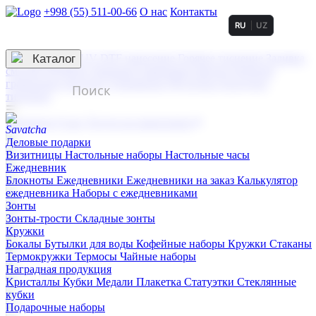
+998 (55) 511-00-66
О нас
Контакты
RU
UZ
Услуги по нанесению
3D гравировка
Каталог
UV DTF нанесение
Горячее тиснение
Заливка
смолой (Doming)
Лазерная гравировка мягкая
Лазерная
гравировка твердая
Сублимация
УФ-печать
Холодное
тиснение
☰
Контакты
О нас
Услуги по нанесению
Деловые подарки
Визитницы
Настольные наборы
Настольные часы
Ежедневник
Блокноты
Ежедневники
Ежедневники на заказ
Калькулятор
ежедневника
Наборы с ежедневниками
Зонты
Зонты-трости
Складные зонты
Кружки
Бокалы
Бутылки для воды
Кофейные наборы
Кружки
Стаканы
Термокружки
Термосы
Чайные наборы
Наградная продукция
Kристаллы
Кубки
Медали
Плакетка
Статуэтки
Стеклянные
кубки
Подарочные наборы