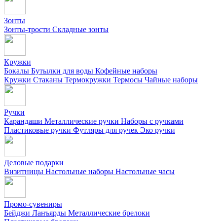
Зонты
Зонты-трости
Складные зонты
Кружки
Бокалы
Бутылки для воды
Кофейные наборы
Кружки
Стаканы
Термокружки
Термосы
Чайные наборы
Ручки
Карандаши
Металлические ручки
Наборы с ручками
Пластиковые ручки
Футляры для ручек
Эко ручки
Деловые подарки
Визитницы
Настольные наборы
Настольные часы
Промо-сувениры
Бейджи
Ланъярды
Металлические брелоки