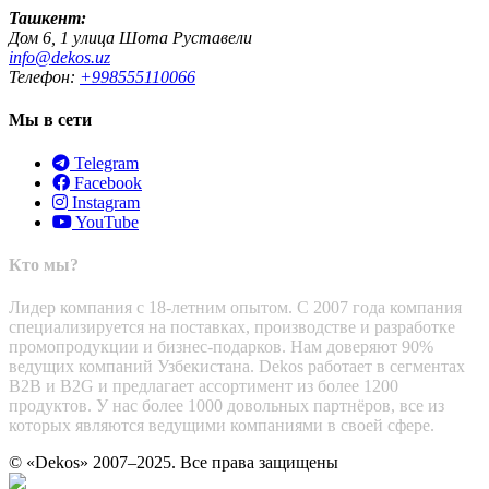
Ташкент:
Дом 6, 1 улица Шота Руставели
info@dekos.uz
Телефон:
+998555110066
Мы в сети
Telegram
Facebook
Instagram
YouTube
Кто мы?
Лидер компания с 18-летним опытом. С 2007 года компания
специализируется на поставках, производстве и разработке
промопродукции и бизнес-подарков. Нам доверяют 90%
ведущих компаний Узбекистана. Dekos работает в сегментах
B2B и B2G и предлагает ассортимент из более 1200
продуктов. У нас более 1000 довольных партнёров, все из
которых являются ведущими компаниями в своей сфере.
© «Dekos» 2007–2025. Все права защищены