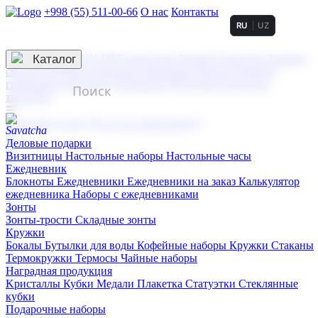
+998 (55) 511-00-66
О нас
Контакты
RU
UZ
Услуги по нанесению
3D гравировка
Каталог
UV DTF нанесение
Горячее тиснение
Заливка
смолой (Doming)
Лазерная гравировка мягкая
Лазерная
гравировка твердая
Сублимация
УФ-печать
Холодное
тиснение
☰
Контакты
О нас
Услуги по нанесению
Деловые подарки
Визитницы
Настольные наборы
Настольные часы
Ежедневник
Блокноты
Ежедневники
Ежедневники на заказ
Калькулятор
ежедневника
Наборы с ежедневниками
Зонты
Зонты-трости
Складные зонты
Кружки
Бокалы
Бутылки для воды
Кофейные наборы
Кружки
Стаканы
Термокружки
Термосы
Чайные наборы
Наградная продукция
Kристаллы
Кубки
Медали
Плакетка
Статуэтки
Стеклянные
кубки
Подарочные наборы