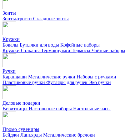
Зонты
Зонты-трости
Складные зонты
Кружки
Бокалы
Бутылки для воды
Кофейные наборы
Кружки
Стаканы
Термокружки
Термосы
Чайные наборы
Ручки
Карандаши
Металлические ручки
Наборы с ручками
Пластиковые ручки
Футляры для ручек
Эко ручки
Деловые подарки
Визитницы
Настольные наборы
Настольные часы
Промо-сувениры
Бейджи
Ланъярды
Металлические брелоки