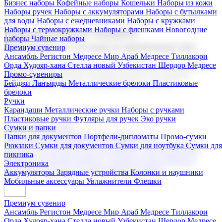
Бизнес наборы
Кофейные наборы
Кошельки
Наборы из кожи
Наборы ручек
Наборы с аккумуляторами
Наборы с бутылками
для воды
Наборы с ежедневниками
Наборы с кружками
Наборы с термокружками
Наборы с флешками
Новогодние
Корпоративные подарки
наборы
Чайные наборы
Поставка со склада и производство
Премиум сувенир
Ансамбль Регистон
Медресе Мир Араб
Медресе Тиллакори
Орда Худояр-хана
Стелла новый Узбекистан
Шердор Медресе
Мы предлагаем широкий выбор корпоративных подарков и
Промо-сувениры
сувениров с логотипом. В нашем каталоге вы найдете
Бейджи
Ланъярды
Металлические брелоки
Пластиковые
продукцию для бизнеса, мероприятия и клиентов.
брелоки
Ручки
Карандаши
Металлические ручки
Наборы с ручками
Пластиковые ручки
Футляры для ручек
Эко ручки
Подарочные наборы
Сумки и папки
Бизнес наборы
Кофейные наборы
Кошельки
Папки для документов
Портфели-дипломаты
Промо-сумки
Наборы из кожи
Наборы ручек
Наборы с аккумуляторами
Рюкзаки
Сумки для документов
Сумки для ноутбука
Сумки для
Наборы с бутылками для воды
Наборы с ежедневниками
пикника
Наборы с кружками
Наборы с термокружками
Наборы с
Электроника
флешками
Новогодние наборы
Чайные наборы
Аккумуляторы
Зарядные устройства
Колонки и наушники
Мобильные аксессуары
Увлажнители
Флешки
Премиум сувенир
Ансамбль Регистон
Медресе Мир Араб
Медресе Тиллакори
Орда Худояр-хана
Стелла новый Узбекистан
Шердор Медресе