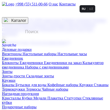
+998 (55) 511-00-66
О нас
Контакты
RU
UZ
Услуги по нанесению
3D гравировка
Каталог
UV DTF нанесение
Горячее тиснение
Заливка
смолой (Doming)
Лазерная гравировка мягкая
Лазерная
гравировка твердая
Сублимация
УФ-печать
Холодное
тиснение
☰
Контакты
О нас
Услуги по нанесению
Деловые подарки
Визитницы
Настольные наборы
Настольные часы
Ежедневник
Блокноты
Ежедневники
Ежедневники на заказ
Калькулятор
ежедневника
Наборы с ежедневниками
Зонты
Зонты-трости
Складные зонты
Кружки
Бокалы
Бутылки для воды
Кофейные наборы
Кружки
Стаканы
Термокружки
Термосы
Чайные наборы
Наградная продукция
Kристаллы
Кубки
Медали
Плакетка
Статуэтки
Стеклянные
кубки
Подарочные наборы