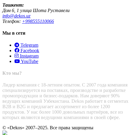
Ташкент:
Дом 6, 1 улица Шота Руставели
info@dekos.uz
Телефон:
+998555110066
Мы в сети
Telegram
Facebook
Instagram
YouTube
Кто мы?
Лидер компания с 18-летним опытом. С 2007 года компания
специализируется на поставках, производстве и разработке
промопродукции и бизнес-подарков. Нам доверяют 90%
ведущих компаний Узбекистана. Dekos работает в сегментах
B2B и B2G и предлагает ассортимент из более 1200
продуктов. У нас более 1000 довольных партнёров, все из
которых являются ведущими компаниями в своей сфере.
© «Dekos» 2007–2025. Все права защищены