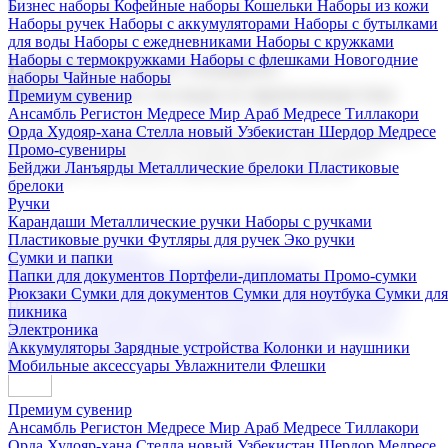
Бизнес наборы
Кофейные наборы
Кошельки
Наборы из кожи
Наборы ручек
Наборы с аккумуляторами
Наборы с бутылками
для воды
Наборы с ежедневниками
Наборы с кружками
Наборы с термокружками
Наборы с флешками
Новогодние
Корпоративные подарки
наборы
Чайные наборы
Поставка со склада и производство
Премиум сувенир
Ансамбль Регистон
Медресе Мир Араб
Медресе Тиллакори
Орда Худояр-хана
Стелла новый Узбекистан
Шердор Медресе
Мы предлагаем широкий выбор корпоративных подарков и
Промо-сувениры
сувениров с логотипом. В нашем каталоге вы найдете
Бейджи
Ланъярды
Металлические брелоки
Пластиковые
продукцию для бизнеса, мероприятия и клиентов.
брелоки
Ручки
Карандаши
Металлические ручки
Наборы с ручками
Пластиковые ручки
Футляры для ручек
Эко ручки
Подарочные наборы
Сумки и папки
Бизнес наборы
Кофейные наборы
Кошельки
Папки для документов
Портфели-дипломаты
Промо-сумки
Наборы из кожи
Наборы ручек
Наборы с аккумуляторами
Рюкзаки
Сумки для документов
Сумки для ноутбука
Сумки для
Наборы с бутылками для воды
Наборы с ежедневниками
пикника
Наборы с кружками
Наборы с термокружками
Наборы с
Электроника
флешками
Новогодние наборы
Чайные наборы
Аккумуляторы
Зарядные устройства
Колонки и наушники
Мобильные аксессуары
Увлажнители
Флешки
Премиум сувенир
Ансамбль Регистон
Медресе Мир Араб
Медресе Тиллакори
Орда Худояр-хана
Стелла новый Узбекистан
Шердор Медресе