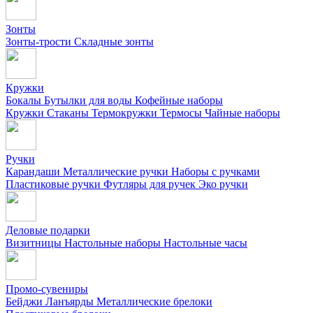
Зонты
Зонты-трости
Складные зонты
Кружки
Бокалы
Бутылки для воды
Кофейные наборы
Кружки
Стаканы
Термокружки
Термосы
Чайные наборы
Ручки
Карандаши
Металлические ручки
Наборы с ручками
Пластиковые ручки
Футляры для ручек
Эко ручки
Деловые подарки
Визитницы
Настольные наборы
Настольные часы
Промо-сувениры
Бейджи
Ланъярды
Металлические брелоки