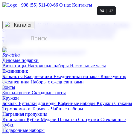
+998 (55) 511-00-66
О нас
Контакты
RU
UZ
Услуги по нанесению
3D гравировка
Каталог
UV DTF нанесение
Горячее тиснение
Заливка
смолой (Doming)
Лазерная гравировка мягкая
Лазерная
гравировка твердая
Сублимация
УФ-печать
Холодное
тиснение
☰
Контакты
О нас
Услуги по нанесению
Деловые подарки
Визитницы
Настольные наборы
Настольные часы
Ежедневник
Блокноты
Ежедневники
Ежедневники на заказ
Калькулятор
ежедневника
Наборы с ежедневниками
Зонты
Зонты-трости
Складные зонты
Кружки
Бокалы
Бутылки для воды
Кофейные наборы
Кружки
Стаканы
Термокружки
Термосы
Чайные наборы
Наградная продукция
Kристаллы
Кубки
Медали
Плакетка
Статуэтки
Стеклянные
кубки
Подарочные наборы