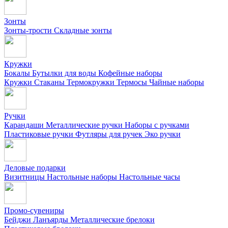
Зонты
Зонты-трости
Складные зонты
Кружки
Бокалы
Бутылки для воды
Кофейные наборы
Кружки
Стаканы
Термокружки
Термосы
Чайные наборы
Ручки
Карандаши
Металлические ручки
Наборы с ручками
Пластиковые ручки
Футляры для ручек
Эко ручки
Деловые подарки
Визитницы
Настольные наборы
Настольные часы
Промо-сувениры
Бейджи
Ланъярды
Металлические брелоки