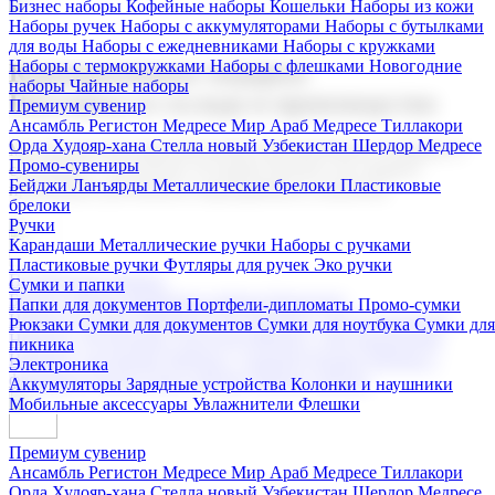
Бизнес наборы
Кофейные наборы
Кошельки
Наборы из кожи
Наборы ручек
Наборы с аккумуляторами
Наборы с бутылками
для воды
Наборы с ежедневниками
Наборы с кружками
Наборы с термокружками
Наборы с флешками
Новогодние
Корпоративные подарки
наборы
Чайные наборы
Поставка со склада и производство
Премиум сувенир
Ансамбль Регистон
Медресе Мир Араб
Медресе Тиллакори
Орда Худояр-хана
Стелла новый Узбекистан
Шердор Медресе
Мы предлагаем широкий выбор корпоративных подарков и
Промо-сувениры
сувениров с логотипом. В нашем каталоге вы найдете
Бейджи
Ланъярды
Металлические брелоки
Пластиковые
продукцию для бизнеса, мероприятия и клиентов.
брелоки
Ручки
Карандаши
Металлические ручки
Наборы с ручками
Пластиковые ручки
Футляры для ручек
Эко ручки
Подарочные наборы
Сумки и папки
Бизнес наборы
Кофейные наборы
Кошельки
Папки для документов
Портфели-дипломаты
Промо-сумки
Наборы из кожи
Наборы ручек
Наборы с аккумуляторами
Рюкзаки
Сумки для документов
Сумки для ноутбука
Сумки для
Наборы с бутылками для воды
Наборы с ежедневниками
пикника
Наборы с кружками
Наборы с термокружками
Наборы с
Электроника
флешками
Новогодние наборы
Чайные наборы
Аккумуляторы
Зарядные устройства
Колонки и наушники
Мобильные аксессуары
Увлажнители
Флешки
Премиум сувенир
Ансамбль Регистон
Медресе Мир Араб
Медресе Тиллакори
Орда Худояр-хана
Стелла новый Узбекистан
Шердор Медресе