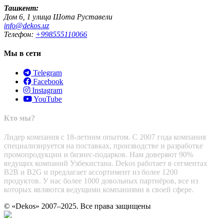
Ташкент:
Дом 6, 1 улица Шота Руставели
info@dekos.uz
Телефон:
+998555110066
Мы в сети
Telegram
Facebook
Instagram
YouTube
Кто мы?
Лидер компания с 18-летним опытом. С 2007 года компания
специализируется на поставках, производстве и разработке
промопродукции и бизнес-подарков. Нам доверяют 90%
ведущих компаний Узбекистана. Dekos работает в сегментах
B2B и B2G и предлагает ассортимент из более 1200
продуктов. У нас более 1000 довольных партнёров, все из
которых являются ведущими компаниями в своей сфере.
© «Dekos» 2007–2025. Все права защищены