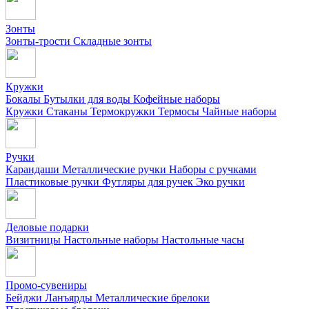
Зонты
Зонты-трости
Складные зонты
Кружки
Бокалы
Бутылки для воды
Кофейные наборы
Кружки
Стаканы
Термокружки
Термосы
Чайные наборы
Ручки
Карандаши
Металлические ручки
Наборы с ручками
Пластиковые ручки
Футляры для ручек
Эко ручки
Деловые подарки
Визитницы
Настольные наборы
Настольные часы
Промо-сувениры
Бейджи
Ланъярды
Металлические брелоки