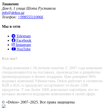
Ташкент:
Дом 6, 1 улица Шота Руставели
info@dekos.uz
Телефон:
+998555110066
Мы в сети
Telegram
Facebook
Instagram
YouTube
Кто мы?
Лидер компания с 18-летним опытом. С 2007 года компания
специализируется на поставках, производстве и разработке
промопродукции и бизнес-подарков. Нам доверяют 90%
ведущих компаний Узбекистана. Dekos работает в сегментах
B2B и B2G и предлагает ассортимент из более 1200
продуктов. У нас более 1000 довольных партнёров, все из
которых являются ведущими компаниями в своей сфере.
© «Dekos» 2007–2025. Все права защищены