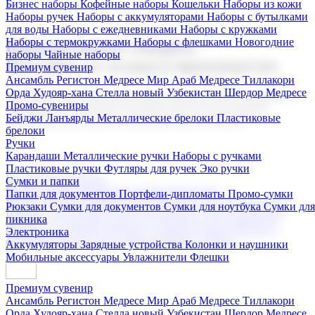
Бизнес наборы
Кофейные наборы
Кошельки
Наборы из кожи
Наборы ручек
Наборы с аккумуляторами
Наборы с бутылками
для воды
Наборы с ежедневниками
Наборы с кружками
Наборы с термокружками
Наборы с флешками
Новогодние
Корпоративные подарки
наборы
Чайные наборы
Поставка со склада и производство
Премиум сувенир
Ансамбль Регистон
Медресе Мир Араб
Медресе Тиллакори
Орда Худояр-хана
Стелла новый Узбекистан
Шердор Медресе
Мы предлагаем широкий выбор корпоративных подарков и
Промо-сувениры
сувениров с логотипом. В нашем каталоге вы найдете
Бейджи
Ланъярды
Металлические брелоки
Пластиковые
продукцию для бизнеса, мероприятия и клиентов.
брелоки
Ручки
Карандаши
Металлические ручки
Наборы с ручками
Пластиковые ручки
Футляры для ручек
Эко ручки
Подарочные наборы
Сумки и папки
Бизнес наборы
Кофейные наборы
Кошельки
Папки для документов
Портфели-дипломаты
Промо-сумки
Наборы из кожи
Наборы ручек
Наборы с аккумуляторами
Рюкзаки
Сумки для документов
Сумки для ноутбука
Сумки для
Наборы с бутылками для воды
Наборы с ежедневниками
пикника
Наборы с кружками
Наборы с термокружками
Наборы с
Электроника
флешками
Новогодние наборы
Чайные наборы
Аккумуляторы
Зарядные устройства
Колонки и наушники
Мобильные аксессуары
Увлажнители
Флешки
Премиум сувенир
Ансамбль Регистон
Медресе Мир Араб
Медресе Тиллакори
Орда Худояр-хана
Стелла новый Узбекистан
Шердор Медресе