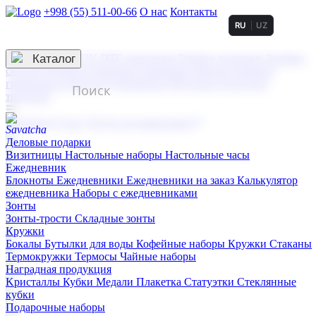
+998 (55) 511-00-66
О нас
Контакты
RU
UZ
Услуги по нанесению
3D гравировка
Каталог
UV DTF нанесение
Горячее тиснение
Заливка
смолой (Doming)
Лазерная гравировка мягкая
Лазерная
гравировка твердая
Сублимация
УФ-печать
Холодное
тиснение
☰
Контакты
О нас
Услуги по нанесению
Деловые подарки
Визитницы
Настольные наборы
Настольные часы
Ежедневник
Блокноты
Ежедневники
Ежедневники на заказ
Калькулятор
ежедневника
Наборы с ежедневниками
Зонты
Зонты-трости
Складные зонты
Кружки
Бокалы
Бутылки для воды
Кофейные наборы
Кружки
Стаканы
Термокружки
Термосы
Чайные наборы
Наградная продукция
Kристаллы
Кубки
Медали
Плакетка
Статуэтки
Стеклянные
кубки
Подарочные наборы