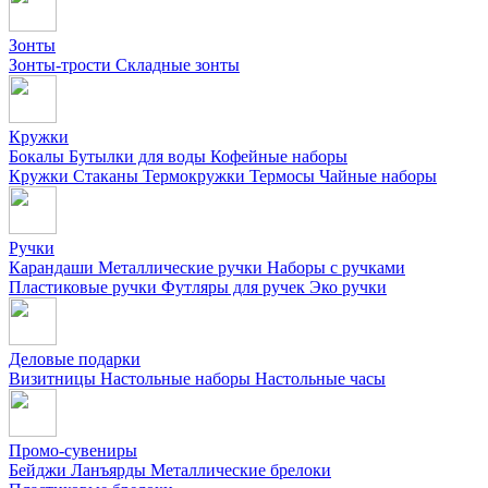
Зонты
Зонты-трости
Складные зонты
Кружки
Бокалы
Бутылки для воды
Кофейные наборы
Кружки
Стаканы
Термокружки
Термосы
Чайные наборы
Ручки
Карандаши
Металлические ручки
Наборы с ручками
Пластиковые ручки
Футляры для ручек
Эко ручки
Деловые подарки
Визитницы
Настольные наборы
Настольные часы
Промо-сувениры
Бейджи
Ланъярды
Металлические брелоки