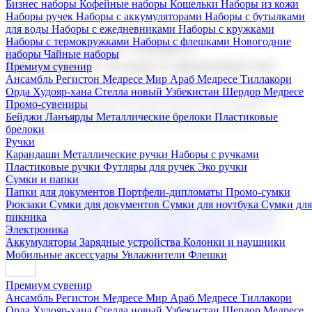
Бизнес наборы
Кофейные наборы
Кошельки
Наборы из кожи
Наборы ручек
Наборы с аккумуляторами
Наборы с бутылками
для воды
Наборы с ежедневниками
Наборы с кружками
Наборы с термокружками
Наборы с флешками
Новогодние
Корпоративные подарки
наборы
Чайные наборы
Поставка со склада и производство
Премиум сувенир
Ансамбль Регистон
Медресе Мир Араб
Медресе Тиллакори
Орда Худояр-хана
Стелла новый Узбекистан
Шердор Медресе
Мы предлагаем широкий выбор корпоративных подарков и
Промо-сувениры
сувениров с логотипом. В нашем каталоге вы найдете
Бейджи
Ланъярды
Металлические брелоки
Пластиковые
продукцию для бизнеса, мероприятия и клиентов.
брелоки
Ручки
Карандаши
Металлические ручки
Наборы с ручками
Пластиковые ручки
Футляры для ручек
Эко ручки
Подарочные наборы
Сумки и папки
Бизнес наборы
Кофейные наборы
Кошельки
Папки для документов
Портфели-дипломаты
Промо-сумки
Наборы из кожи
Наборы ручек
Наборы с аккумуляторами
Рюкзаки
Сумки для документов
Сумки для ноутбука
Сумки для
Наборы с бутылками для воды
Наборы с ежедневниками
пикника
Наборы с кружками
Наборы с термокружками
Наборы с
Электроника
флешками
Новогодние наборы
Чайные наборы
Аккумуляторы
Зарядные устройства
Колонки и наушники
Мобильные аксессуары
Увлажнители
Флешки
Премиум сувенир
Ансамбль Регистон
Медресе Мир Араб
Медресе Тиллакори
Орда Худояр-хана
Стелла новый Узбекистан
Шердор Медресе