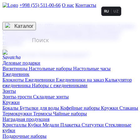
+998 (55) 511-00-66
О нас
Контакты
RU
UZ
Услуги по нанесению
3D гравировка
Каталог
UV DTF нанесение
Горячее тиснение
Заливка
смолой (Doming)
Лазерная гравировка мягкая
Лазерная
гравировка твердая
Сублимация
УФ-печать
Холодное
тиснение
☰
Контакты
О нас
Услуги по нанесению
Деловые подарки
Визитницы
Настольные наборы
Настольные часы
Ежедневник
Блокноты
Ежедневники
Ежедневники на заказ
Калькулятор
ежедневника
Наборы с ежедневниками
Зонты
Зонты-трости
Складные зонты
Кружки
Бокалы
Бутылки для воды
Кофейные наборы
Кружки
Стаканы
Термокружки
Термосы
Чайные наборы
Наградная продукция
Kристаллы
Кубки
Медали
Плакетка
Статуэтки
Стеклянные
кубки
Подарочные наборы