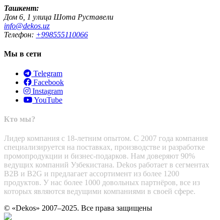
Ташкент:
Дом 6, 1 улица Шота Руставели
info@dekos.uz
Телефон:
+998555110066
Мы в сети
Telegram
Facebook
Instagram
YouTube
Кто мы?
Лидер компания с 18-летним опытом. С 2007 года компания
специализируется на поставках, производстве и разработке
промопродукции и бизнес-подарков. Нам доверяют 90%
ведущих компаний Узбекистана. Dekos работает в сегментах
B2B и B2G и предлагает ассортимент из более 1200
продуктов. У нас более 1000 довольных партнёров, все из
которых являются ведущими компаниями в своей сфере.
© «Dekos» 2007–2025. Все права защищены