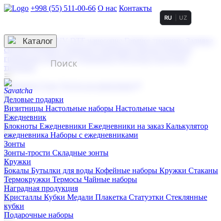
+998 (55) 511-00-66
О нас
Контакты
RU
UZ
Услуги по нанесению
3D гравировка
Каталог
UV DTF нанесение
Горячее тиснение
Заливка
смолой (Doming)
Лазерная гравировка мягкая
Лазерная
гравировка твердая
Сублимация
УФ-печать
Холодное
тиснение
☰
Контакты
О нас
Услуги по нанесению
Деловые подарки
Визитницы
Настольные наборы
Настольные часы
Ежедневник
Блокноты
Ежедневники
Ежедневники на заказ
Калькулятор
ежедневника
Наборы с ежедневниками
Зонты
Зонты-трости
Складные зонты
Кружки
Бокалы
Бутылки для воды
Кофейные наборы
Кружки
Стаканы
Термокружки
Термосы
Чайные наборы
Наградная продукция
Kристаллы
Кубки
Медали
Плакетка
Статуэтки
Стеклянные
кубки
Подарочные наборы