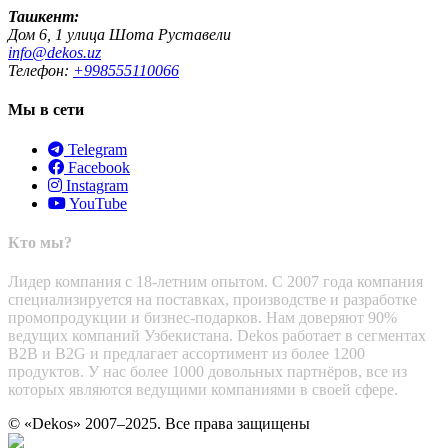
Ташкент:
Дом 6, 1 улица Шота Руставели
info@dekos.uz
Телефон:
+998555110066
Мы в сети
Telegram
Facebook
Instagram
YouTube
Кто мы?
Лидер компания с 18-летним опытом. С 2007 года компания
специализируется на поставках, производстве и разработке
промопродукции и бизнес-подарков. Нам доверяют 90%
ведущих компаний Узбекистана. Dekos работает в сегментах
B2B и B2G и предлагает ассортимент из более 1200
продуктов. У нас более 1000 довольных партнёров, все из
которых являются ведущими компаниями в своей сфере.
© «Dekos» 2007–2025. Все права защищены