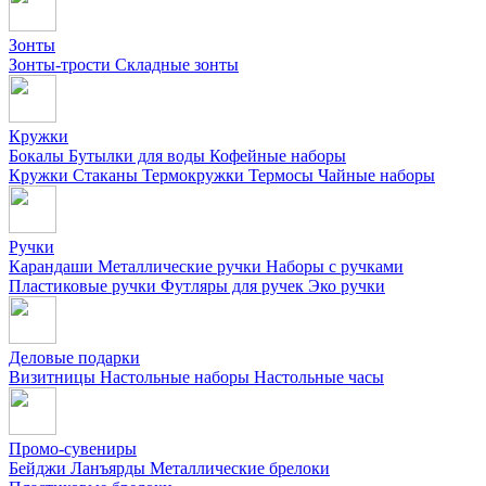
Зонты
Зонты-трости
Складные зонты
Кружки
Бокалы
Бутылки для воды
Кофейные наборы
Кружки
Стаканы
Термокружки
Термосы
Чайные наборы
Ручки
Карандаши
Металлические ручки
Наборы с ручками
Пластиковые ручки
Футляры для ручек
Эко ручки
Деловые подарки
Визитницы
Настольные наборы
Настольные часы
Промо-сувениры
Бейджи
Ланъярды
Металлические брелоки