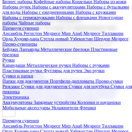
Бизнес наборы
Кофейные наборы
Кошельки
Наборы из кожи
Наборы ручек
Наборы с аккумуляторами
Наборы с бутылками
для воды
Наборы с ежедневниками
Наборы с кружками
Наборы с термокружками
Наборы с флешками
Новогодние
Корпоративные подарки
наборы
Чайные наборы
Поставка со склада и производство
Премиум сувенир
Ансамбль Регистон
Медресе Мир Араб
Медресе Тиллакори
Орда Худояр-хана
Стелла новый Узбекистан
Шердор Медресе
Мы предлагаем широкий выбор корпоративных подарков и
Промо-сувениры
сувениров с логотипом. В нашем каталоге вы найдете
Бейджи
Ланъярды
Металлические брелоки
Пластиковые
продукцию для бизнеса, мероприятия и клиентов.
брелоки
Ручки
Карандаши
Металлические ручки
Наборы с ручками
Пластиковые ручки
Футляры для ручек
Эко ручки
Подарочные наборы
Сумки и папки
Бизнес наборы
Кофейные наборы
Кошельки
Папки для документов
Портфели-дипломаты
Промо-сумки
Наборы из кожи
Наборы ручек
Наборы с аккумуляторами
Рюкзаки
Сумки для документов
Сумки для ноутбука
Сумки для
Наборы с бутылками для воды
Наборы с ежедневниками
пикника
Наборы с кружками
Наборы с термокружками
Наборы с
Электроника
флешками
Новогодние наборы
Чайные наборы
Аккумуляторы
Зарядные устройства
Колонки и наушники
Мобильные аксессуары
Увлажнители
Флешки
Премиум сувенир
Ансамбль Регистон
Медресе Мир Араб
Медресе Тиллакори
Орда Худояр-хана
Стелла новый Узбекистан
Шердор Медресе