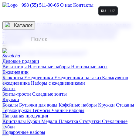
+998 (55) 511-00-66
О нас
Контакты
RU
UZ
Услуги по нанесению
3D гравировка
Каталог
UV DTF нанесение
Горячее тиснение
Заливка
смолой (Doming)
Лазерная гравировка мягкая
Лазерная
гравировка твердая
Сублимация
УФ-печать
Холодное
тиснение
☰
Контакты
О нас
Услуги по нанесению
Деловые подарки
Визитницы
Настольные наборы
Настольные часы
Ежедневник
Блокноты
Ежедневники
Ежедневники на заказ
Калькулятор
ежедневника
Наборы с ежедневниками
Зонты
Зонты-трости
Складные зонты
Кружки
Бокалы
Бутылки для воды
Кофейные наборы
Кружки
Стаканы
Термокружки
Термосы
Чайные наборы
Наградная продукция
Kристаллы
Кубки
Медали
Плакетка
Статуэтки
Стеклянные
кубки
Подарочные наборы