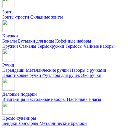
Зонты
Зонты-трости
Складные зонты
Кружки
Бокалы
Бутылки для воды
Кофейные наборы
Кружки
Стаканы
Термокружки
Термосы
Чайные наборы
Ручки
Карандаши
Металлические ручки
Наборы с ручками
Пластиковые ручки
Футляры для ручек
Эко ручки
Деловые подарки
Визитницы
Настольные наборы
Настольные часы
Промо-сувениры
Бейджи
Ланъярды
Металлические брелоки