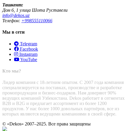
Ташкент:
Дом 6, 1 улица Шота Руставели
info@dekos.uz
Телефон:
+998555110066
Мы в сети
Telegram
Facebook
Instagram
YouTube
Кто мы?
Лидер компания с 18-летним опытом. С 2007 года компания
специализируется на поставках, производстве и разработке
промопродукции и бизнес-подарков. Нам доверяют 90%
ведущих компаний Узбекистана. Dekos работает в сегментах
B2B и B2G и предлагает ассортимент из более 1200
продуктов. У нас более 1000 довольных партнёров, все из
которых являются ведущими компаниями в своей сфере.
© «Dekos» 2007–2025. Все права защищены