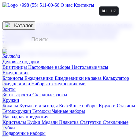
+998 (55) 511-00-66
О нас
Контакты
RU
UZ
Услуги по нанесению
3D гравировка
Каталог
UV DTF нанесение
Горячее тиснение
Заливка
смолой (Doming)
Лазерная гравировка мягкая
Лазерная
гравировка твердая
Сублимация
УФ-печать
Холодное
тиснение
☰
Контакты
О нас
Услуги по нанесению
Деловые подарки
Визитницы
Настольные наборы
Настольные часы
Ежедневник
Блокноты
Ежедневники
Ежедневники на заказ
Калькулятор
ежедневника
Наборы с ежедневниками
Зонты
Зонты-трости
Складные зонты
Кружки
Бокалы
Бутылки для воды
Кофейные наборы
Кружки
Стаканы
Термокружки
Термосы
Чайные наборы
Наградная продукция
Kристаллы
Кубки
Медали
Плакетка
Статуэтки
Стеклянные
кубки
Подарочные наборы