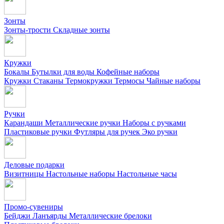
Зонты
Зонты-трости
Складные зонты
Кружки
Бокалы
Бутылки для воды
Кофейные наборы
Кружки
Стаканы
Термокружки
Термосы
Чайные наборы
Ручки
Карандаши
Металлические ручки
Наборы с ручками
Пластиковые ручки
Футляры для ручек
Эко ручки
Деловые подарки
Визитницы
Настольные наборы
Настольные часы
Промо-сувениры
Бейджи
Ланъярды
Металлические брелоки