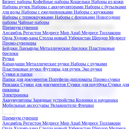
Бизнес наборы
Кофейные наборы
Кошельки
Наборы из кожи
Наборы ручек
Наборы с аккумуляторами
Наборы с бутылками
для воды
Наборы с ежедневниками
Наборы с кружками
Наборы с термокружками
Наборы с флешками
Новогодние
Корпоративные подарки
наборы
Чайные наборы
Поставка со склада и производство
Премиум сувенир
Ансамбль Регистон
Медресе Мир Араб
Медресе Тиллакори
Орда Худояр-хана
Стелла новый Узбекистан
Шердор Медресе
Мы предлагаем широкий выбор корпоративных подарков и
Промо-сувениры
сувениров с логотипом. В нашем каталоге вы найдете
Бейджи
Ланъярды
Металлические брелоки
Пластиковые
продукцию для бизнеса, мероприятия и клиентов.
брелоки
Ручки
Карандаши
Металлические ручки
Наборы с ручками
Пластиковые ручки
Футляры для ручек
Эко ручки
Подарочные наборы
Сумки и папки
Бизнес наборы
Кофейные наборы
Кошельки
Папки для документов
Портфели-дипломаты
Промо-сумки
Наборы из кожи
Наборы ручек
Наборы с аккумуляторами
Рюкзаки
Сумки для документов
Сумки для ноутбука
Сумки для
Наборы с бутылками для воды
Наборы с ежедневниками
пикника
Наборы с кружками
Наборы с термокружками
Наборы с
Электроника
флешками
Новогодние наборы
Чайные наборы
Аккумуляторы
Зарядные устройства
Колонки и наушники
Мобильные аксессуары
Увлажнители
Флешки
Премиум сувенир
Ансамбль Регистон
Медресе Мир Араб
Медресе Тиллакори
Орда Худояр-хана
Стелла новый Узбекистан
Шердор Медресе