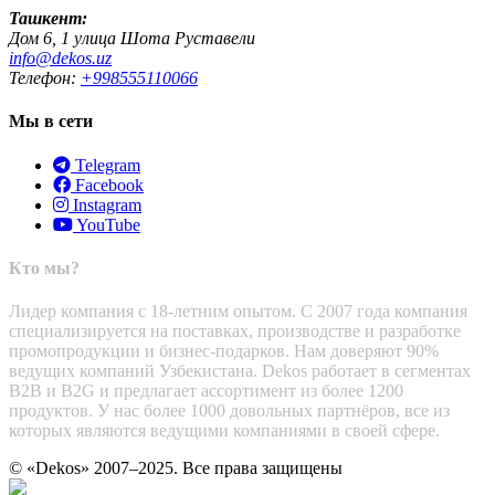
Ташкент:
Дом 6, 1 улица Шота Руставели
info@dekos.uz
Телефон:
+998555110066
Мы в сети
Telegram
Facebook
Instagram
YouTube
Кто мы?
Лидер компания с 18-летним опытом. С 2007 года компания
специализируется на поставках, производстве и разработке
промопродукции и бизнес-подарков. Нам доверяют 90%
ведущих компаний Узбекистана. Dekos работает в сегментах
B2B и B2G и предлагает ассортимент из более 1200
продуктов. У нас более 1000 довольных партнёров, все из
которых являются ведущими компаниями в своей сфере.
© «Dekos» 2007–2025. Все права защищены