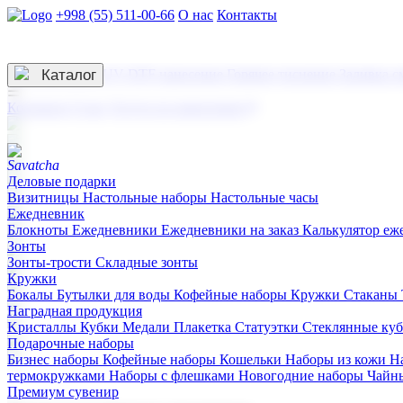
+998 (55) 511-00-66
О нас
Контакты
Услуги по нанесению
3D гравировка
Каталог
UV DTF нанесение
Горячее тиснение
Заливка с
☰
Контакты
О нас
Услуги по нанесению
Деловые подарки
Визитницы
Настольные наборы
Настольные часы
Ежедневник
Блокноты
Ежедневники
Ежедневники на заказ
Калькулятор еж
Зонты
Зонты-трости
Складные зонты
Кружки
Бокалы
Бутылки для воды
Кофейные наборы
Кружки
Стаканы
Наградная продукция
Kристаллы
Кубки
Медали
Плакетка
Статуэтки
Стеклянные ку
Подарочные наборы
Бизнес наборы
Кофейные наборы
Кошельки
Наборы из кожи
Н
термокружками
Наборы с флешками
Новогодние наборы
Чайн
Премиум сувенир