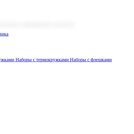
 бизнеса, мероприятия и клиентов.
ника
ружками
Наборы с термокружками
Наборы с флешками