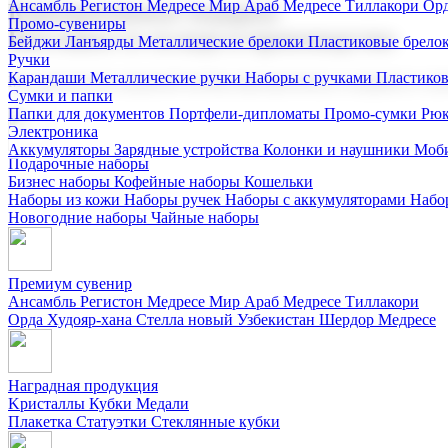
Ансамбль Регистон
Медресе Мир Араб
Медресе Тиллакори
Орд
Корпоративные подарки
Промо-сувениры
Поставка со склада и производство
Бейджи
Ланъярды
Металлические брелоки
Пластиковые брело
Ручки
Карандаши
Металлические ручки
Наборы с ручками
Пластико
Мы предлагаем широкий выбор корпоративных подарков и суве
Сумки и папки
Папки для документов
Портфели-дипломаты
Промо-сумки
Рюк
Электроника
Аккумуляторы
Зарядные устройства
Колонки и наушники
Моби
Подарочные наборы
Бизнес наборы
Кофейные наборы
Кошельки
Наборы из кожи
Наборы ручек
Наборы с аккумуляторами
Набо
Новогодние наборы
Чайные наборы
Премиум сувенир
Ансамбль Регистон
Медресе Мир Араб
Медресе Тиллакори
Орда Худояр-хана
Стелла новый Узбекистан
Шердор Медресе
Наградная продукция
Kристаллы
Кубки
Медали
Плакетка
Статуэтки
Стеклянные кубки