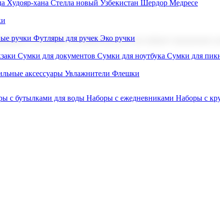
а Худояр-хана
Стелла новый Узбекистан
Шердор Медресе
ки
вые ручки
Футляры для ручек
Эко ручки
ниров с логотипом. В нашем каталоге вы найдете продукцию для
заки
Сумки для документов
Сумки для ноутбука
Сумки для пик
льные аксессуары
Увлажнители
Флешки
ры с бутылками для воды
Наборы с ежедневниками
Наборы с к