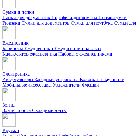
Сумки и папки
Папки для документов
Портфели-дипломаты
Промо-сумки
Рюкзаки
Сумки для документов
Сумки для ноутбука
Сумки для
Ежедневник
Блокноты
Ежедневники
Ежедневники на заказ
Калькулятор ежедневника
Наборы с ежедневниками
Электроника
Аккумуляторы
Зарядные устройства
Колонки и наушники
Мобильные аксессуары
Увлажнители
Флешки
Зонты
Зонты-трости
Складные зонты
Кружки
Бокалы
Бутылки для воды
Кофейные наборы