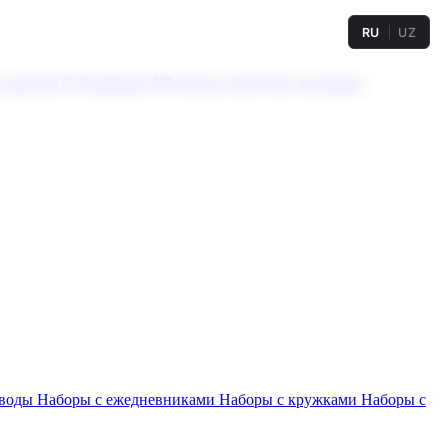
RU
UZ
а твердая
Сублимация
УФ-печать
Холодное тиснение
 воды
Наборы с ежедневниками
Наборы с кружками
Наборы с