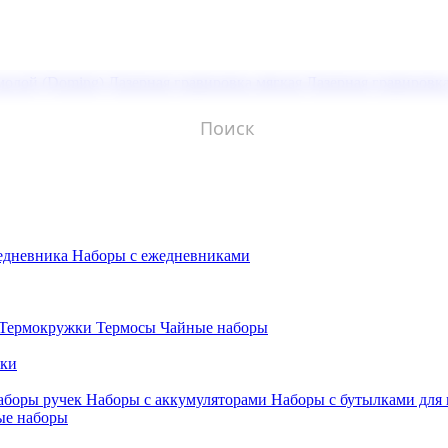
молой (Doming)
Лазерная гравировка мягкая
Лазерная гравировк
едневника
Наборы с ежедневниками
Термокружки
Термосы
Чайные наборы
бки
аборы ручек
Наборы с аккумуляторами
Наборы с бутылками для
ые наборы