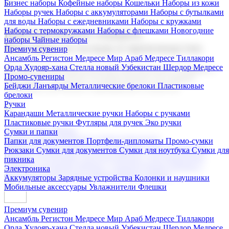
Бизнес наборы
Кофейные наборы
Кошельки
Наборы из кожи
Наборы ручек
Наборы с аккумуляторами
Наборы с бутылками
для воды
Наборы с ежедневниками
Наборы с кружками
Наборы с термокружками
Наборы с флешками
Новогодние
Корпоративные подарки
наборы
Чайные наборы
Поставка со склада и производство
Премиум сувенир
Ансамбль Регистон
Медресе Мир Араб
Медресе Тиллакори
Орда Худояр-хана
Стелла новый Узбекистан
Шердор Медресе
Мы предлагаем широкий выбор корпоративных подарков и
Промо-сувениры
сувениров с логотипом. В нашем каталоге вы найдете
Бейджи
Ланъярды
Металлические брелоки
Пластиковые
продукцию для бизнеса, мероприятия и клиентов.
брелоки
Ручки
Карандаши
Металлические ручки
Наборы с ручками
Пластиковые ручки
Футляры для ручек
Эко ручки
Подарочные наборы
Сумки и папки
Бизнес наборы
Кофейные наборы
Кошельки
Папки для документов
Портфели-дипломаты
Промо-сумки
Наборы из кожи
Наборы ручек
Наборы с аккумуляторами
Рюкзаки
Сумки для документов
Сумки для ноутбука
Сумки для
Наборы с бутылками для воды
Наборы с ежедневниками
пикника
Наборы с кружками
Наборы с термокружками
Наборы с
Электроника
флешками
Новогодние наборы
Чайные наборы
Аккумуляторы
Зарядные устройства
Колонки и наушники
Мобильные аксессуары
Увлажнители
Флешки
Премиум сувенир
Ансамбль Регистон
Медресе Мир Араб
Медресе Тиллакори
Орда Худояр-хана
Стелла новый Узбекистан
Шердор Медресе