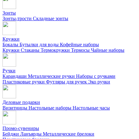
Зонты
Зонты-трости
Складные зонты
Кружки
Бокалы
Бутылки для воды
Кофейные наборы
Кружки
Стаканы
Термокружки
Термосы
Чайные наборы
Ручки
Карандаши
Металлические ручки
Наборы с ручками
Пластиковые ручки
Футляры для ручек
Эко ручки
Деловые подарки
Визитницы
Настольные наборы
Настольные часы
Промо-сувениры
Бейджи
Ланъярды
Металлические брелоки