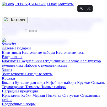
+998 (55) 511-00-66
О нас
Контакты
RU
UZ
Услуги по нанесению
3D гравировка
Каталог
UV DTF нанесение
Горячее тиснение
Заливка
смолой (Doming)
Лазерная гравировка мягкая
Лазерная
гравировка твердая
Сублимация
УФ-печать
Холодное
тиснение
☰
Контакты
О нас
Услуги по нанесению
Деловые подарки
Визитницы
Настольные наборы
Настольные часы
Ежедневник
Блокноты
Ежедневники
Ежедневники на заказ
Калькулятор
ежедневника
Наборы с ежедневниками
Зонты
Зонты-трости
Складные зонты
Кружки
Бокалы
Бутылки для воды
Кофейные наборы
Кружки
Стаканы
Термокружки
Термосы
Чайные наборы
Наградная продукция
Kристаллы
Кубки
Медали
Плакетка
Статуэтки
Стеклянные
кубки
Подарочные наборы