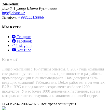
Ташкент:
Дом 6, 1 улица Шота Руставели
info@dekos.uz
Телефон:
+998555110066
Мы в сети
Telegram
Facebook
Instagram
YouTube
Кто мы?
Лидер компания с 18-летним опытом. С 2007 года компания
специализируется на поставках, производстве и разработке
промопродукции и бизнес-подарков. Нам доверяют 90%
ведущих компаний Узбекистана. Dekos работает в сегментах
B2B и B2G и предлагает ассортимент из более 1200
продуктов. У нас более 1000 довольных партнёров, все из
которых являются ведущими компаниями в своей сфере.
© «Dekos» 2007–2025. Все права защищены