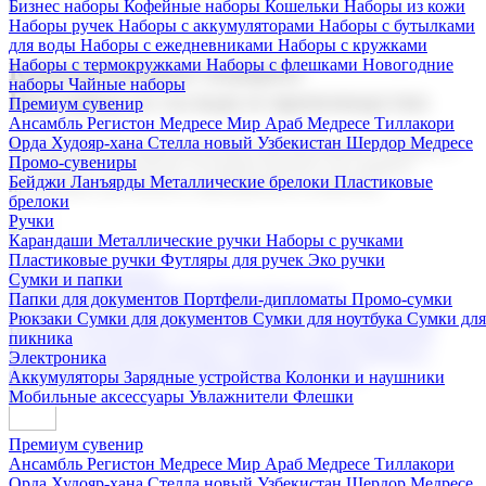
Бизнес наборы
Кофейные наборы
Кошельки
Наборы из кожи
Наборы ручек
Наборы с аккумуляторами
Наборы с бутылками
для воды
Наборы с ежедневниками
Наборы с кружками
Наборы с термокружками
Наборы с флешками
Новогодние
Корпоративные подарки
наборы
Чайные наборы
Поставка со склада и производство
Премиум сувенир
Ансамбль Регистон
Медресе Мир Араб
Медресе Тиллакори
Орда Худояр-хана
Стелла новый Узбекистан
Шердор Медресе
Мы предлагаем широкий выбор корпоративных подарков и
Промо-сувениры
сувениров с логотипом. В нашем каталоге вы найдете
Бейджи
Ланъярды
Металлические брелоки
Пластиковые
продукцию для бизнеса, мероприятия и клиентов.
брелоки
Ручки
Карандаши
Металлические ручки
Наборы с ручками
Пластиковые ручки
Футляры для ручек
Эко ручки
Подарочные наборы
Сумки и папки
Бизнес наборы
Кофейные наборы
Кошельки
Папки для документов
Портфели-дипломаты
Промо-сумки
Наборы из кожи
Наборы ручек
Наборы с аккумуляторами
Рюкзаки
Сумки для документов
Сумки для ноутбука
Сумки для
Наборы с бутылками для воды
Наборы с ежедневниками
пикника
Наборы с кружками
Наборы с термокружками
Наборы с
Электроника
флешками
Новогодние наборы
Чайные наборы
Аккумуляторы
Зарядные устройства
Колонки и наушники
Мобильные аксессуары
Увлажнители
Флешки
Премиум сувенир
Ансамбль Регистон
Медресе Мир Араб
Медресе Тиллакори
Орда Худояр-хана
Стелла новый Узбекистан
Шердор Медресе