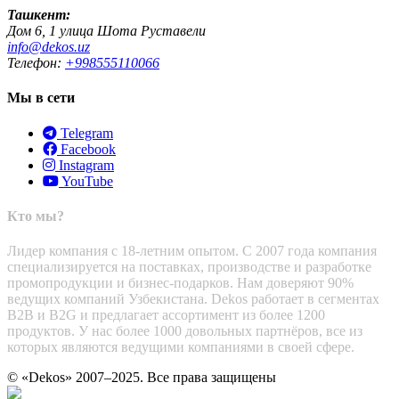
Ташкент:
Дом 6, 1 улица Шота Руставели
info@dekos.uz
Телефон:
+998555110066
Мы в сети
Telegram
Facebook
Instagram
YouTube
Кто мы?
Лидер компания с 18-летним опытом. С 2007 года компания
специализируется на поставках, производстве и разработке
промопродукции и бизнес-подарков. Нам доверяют 90%
ведущих компаний Узбекистана. Dekos работает в сегментах
B2B и B2G и предлагает ассортимент из более 1200
продуктов. У нас более 1000 довольных партнёров, все из
которых являются ведущими компаниями в своей сфере.
© «Dekos» 2007–2025. Все права защищены