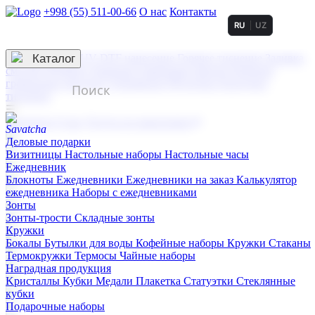
+998 (55) 511-00-66
О нас
Контакты
RU
UZ
Услуги по нанесению
3D гравировка
Каталог
UV DTF нанесение
Горячее тиснение
Заливка
смолой (Doming)
Лазерная гравировка мягкая
Лазерная
гравировка твердая
Сублимация
УФ-печать
Холодное
тиснение
☰
Контакты
О нас
Услуги по нанесению
Деловые подарки
Визитницы
Настольные наборы
Настольные часы
Ежедневник
Блокноты
Ежедневники
Ежедневники на заказ
Калькулятор
ежедневника
Наборы с ежедневниками
Зонты
Зонты-трости
Складные зонты
Кружки
Бокалы
Бутылки для воды
Кофейные наборы
Кружки
Стаканы
Термокружки
Термосы
Чайные наборы
Наградная продукция
Kристаллы
Кубки
Медали
Плакетка
Статуэтки
Стеклянные
кубки
Подарочные наборы