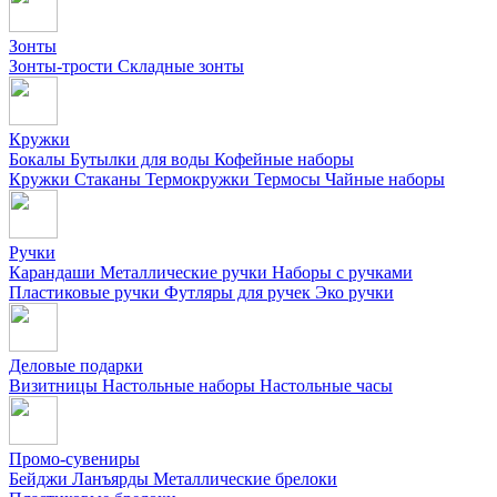
Зонты
Зонты-трости
Складные зонты
Кружки
Бокалы
Бутылки для воды
Кофейные наборы
Кружки
Стаканы
Термокружки
Термосы
Чайные наборы
Ручки
Карандаши
Металлические ручки
Наборы с ручками
Пластиковые ручки
Футляры для ручек
Эко ручки
Деловые подарки
Визитницы
Настольные наборы
Настольные часы
Промо-сувениры
Бейджи
Ланъярды
Металлические брелоки