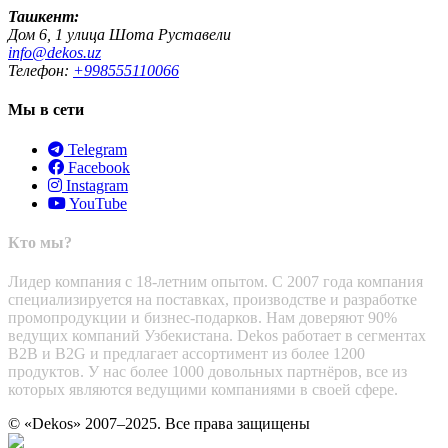
Ташкент:
Дом 6, 1 улица Шота Руставели
info@dekos.uz
Телефон:
+998555110066
Мы в сети
Telegram
Facebook
Instagram
YouTube
Кто мы?
Лидер компания с 18-летним опытом. С 2007 года компания
специализируется на поставках, производстве и разработке
промопродукции и бизнес-подарков. Нам доверяют 90%
ведущих компаний Узбекистана. Dekos работает в сегментах
B2B и B2G и предлагает ассортимент из более 1200
продуктов. У нас более 1000 довольных партнёров, все из
которых являются ведущими компаниями в своей сфере.
© «Dekos» 2007–2025. Все права защищены