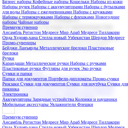
Бизнес наборы
Кофейные наборы
Кошельки
Наборы из кожи
Наборы ручек
Наборы с аккумуляторами
Наборы с бутылками
для воды
Наборы с ежедневниками
Наборы с кружками
Наборы с термокружками
Наборы с флешками
Новогодние
Корпоративные подарки
наборы
Чайные наборы
Поставка со склада и производство
Премиум сувенир
Ансамбль Регистон
Медресе Мир Араб
Медресе Тиллакори
Орда Худояр-хана
Стелла новый Узбекистан
Шердор Медресе
Мы предлагаем широкий выбор корпоративных подарков и
Промо-сувениры
сувениров с логотипом. В нашем каталоге вы найдете
Бейджи
Ланъярды
Металлические брелоки
Пластиковые
продукцию для бизнеса, мероприятия и клиентов.
брелоки
Ручки
Карандаши
Металлические ручки
Наборы с ручками
Пластиковые ручки
Футляры для ручек
Эко ручки
Подарочные наборы
Сумки и папки
Бизнес наборы
Кофейные наборы
Кошельки
Папки для документов
Портфели-дипломаты
Промо-сумки
Наборы из кожи
Наборы ручек
Наборы с аккумуляторами
Рюкзаки
Сумки для документов
Сумки для ноутбука
Сумки для
Наборы с бутылками для воды
Наборы с ежедневниками
пикника
Наборы с кружками
Наборы с термокружками
Наборы с
Электроника
флешками
Новогодние наборы
Чайные наборы
Аккумуляторы
Зарядные устройства
Колонки и наушники
Мобильные аксессуары
Увлажнители
Флешки
Премиум сувенир
Ансамбль Регистон
Медресе Мир Араб
Медресе Тиллакори
Орда Худояр-хана
Стелла новый Узбекистан
Шердор Медресе