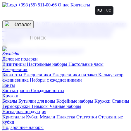
+998 (55) 511-00-66
О нас
Контакты
RU
UZ
Услуги по нанесению
3D гравировка
Каталог
UV DTF нанесение
Горячее тиснение
Заливка
смолой (Doming)
Лазерная гравировка мягкая
Лазерная
гравировка твердая
Сублимация
УФ-печать
Холодное
тиснение
☰
Контакты
О нас
Услуги по нанесению
Деловые подарки
Визитницы
Настольные наборы
Настольные часы
Ежедневник
Блокноты
Ежедневники
Ежедневники на заказ
Калькулятор
ежедневника
Наборы с ежедневниками
Зонты
Зонты-трости
Складные зонты
Кружки
Бокалы
Бутылки для воды
Кофейные наборы
Кружки
Стаканы
Термокружки
Термосы
Чайные наборы
Наградная продукция
Kристаллы
Кубки
Медали
Плакетка
Статуэтки
Стеклянные
кубки
Подарочные наборы