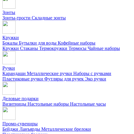
Зонты
Зонты-трости
Складные зонты
Кружки
Бокалы
Бутылки для воды
Кофейные наборы
Кружки
Стаканы
Термокружки
Термосы
Чайные наборы
Ручки
Карандаши
Металлические ручки
Наборы с ручками
Пластиковые ручки
Футляры для ручек
Эко ручки
Деловые подарки
Визитницы
Настольные наборы
Настольные часы
Промо-сувениры
Бейджи
Ланъярды
Металлические брелоки