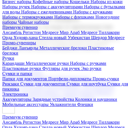
Бизнес наборы
Кофейные наборы
Кошельки
Наборы из кожи
Наборы ручек
Наборы с аккумуляторами
Наборы с бутылками
для воды
Наборы с ежедневниками
Наборы с кружками
Наборы с термокружками
Наборы с флешками
Новогодние
Корпоративные подарки
наборы
Чайные наборы
Поставка со склада и производство
Премиум сувенир
Ансамбль Регистон
Медресе Мир Араб
Медресе Тиллакори
Орда Худояр-хана
Стелла новый Узбекистан
Шердор Медресе
Мы предлагаем широкий выбор корпоративных подарков и
Промо-сувениры
сувениров с логотипом. В нашем каталоге вы найдете
Бейджи
Ланъярды
Металлические брелоки
Пластиковые
продукцию для бизнеса, мероприятия и клиентов.
брелоки
Ручки
Карандаши
Металлические ручки
Наборы с ручками
Пластиковые ручки
Футляры для ручек
Эко ручки
Подарочные наборы
Сумки и папки
Бизнес наборы
Кофейные наборы
Кошельки
Папки для документов
Портфели-дипломаты
Промо-сумки
Наборы из кожи
Наборы ручек
Наборы с аккумуляторами
Рюкзаки
Сумки для документов
Сумки для ноутбука
Сумки для
Наборы с бутылками для воды
Наборы с ежедневниками
пикника
Наборы с кружками
Наборы с термокружками
Наборы с
Электроника
флешками
Новогодние наборы
Чайные наборы
Аккумуляторы
Зарядные устройства
Колонки и наушники
Мобильные аксессуары
Увлажнители
Флешки
Премиум сувенир
Ансамбль Регистон
Медресе Мир Араб
Медресе Тиллакори
Орда Худояр-хана
Стелла новый Узбекистан
Шердор Медресе