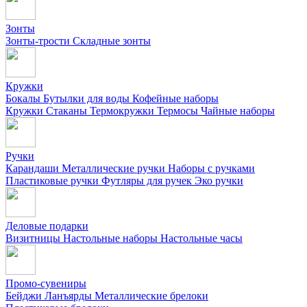
Зонты
Зонты-трости
Складные зонты
Кружки
Бокалы
Бутылки для воды
Кофейные наборы
Кружки
Стаканы
Термокружки
Термосы
Чайные наборы
Ручки
Карандаши
Металлические ручки
Наборы с ручками
Пластиковые ручки
Футляры для ручек
Эко ручки
Деловые подарки
Визитницы
Настольные наборы
Настольные часы
Промо-сувениры
Бейджи
Ланъярды
Металлические брелоки