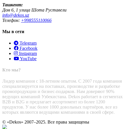
Ташкент:
Дом 6, 1 улица Шота Руставели
info@dekos.uz
Телефон:
+998555110066
Мы в сети
Telegram
Facebook
Instagram
YouTube
Кто мы?
Лидер компания с 18-летним опытом. С 2007 года компания
специализируется на поставках, производстве и разработке
промопродукции и бизнес-подарков. Нам доверяют 90%
ведущих компаний Узбекистана. Dekos работает в сегментах
B2B и B2G и предлагает ассортимент из более 1200
продуктов. У нас более 1000 довольных партнёров, все из
которых являются ведущими компаниями в своей сфере.
© «Dekos» 2007–2025. Все права защищены