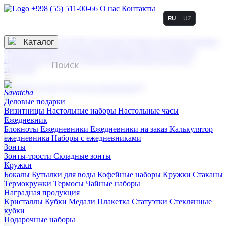
+998 (55) 511-00-66
О нас
Контакты
RU
UZ
Услуги по нанесению
3D гравировка
Каталог
UV DTF нанесение
Горячее тиснение
Заливка
смолой (Doming)
Лазерная гравировка мягкая
Лазерная
гравировка твердая
Сублимация
УФ-печать
Холодное
тиснение
☰
Контакты
О нас
Услуги по нанесению
Деловые подарки
Визитницы
Настольные наборы
Настольные часы
Ежедневник
Блокноты
Ежедневники
Ежедневники на заказ
Калькулятор
ежедневника
Наборы с ежедневниками
Зонты
Зонты-трости
Складные зонты
Кружки
Бокалы
Бутылки для воды
Кофейные наборы
Кружки
Стаканы
Термокружки
Термосы
Чайные наборы
Наградная продукция
Kристаллы
Кубки
Медали
Плакетка
Статуэтки
Стеклянные
кубки
Подарочные наборы