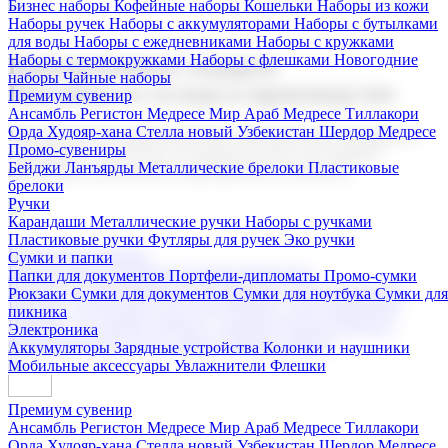
Бизнес наборы
Кофейные наборы
Кошельки
Наборы из кожи
Наборы ручек
Наборы с аккумуляторами
Наборы с бутылками
для воды
Наборы с ежедневниками
Наборы с кружками
Наборы с термокружками
Наборы с флешками
Новогодние
Корпоративные подарки
наборы
Чайные наборы
Поставка со склада и производство
Премиум сувенир
Ансамбль Регистон
Медресе Мир Араб
Медресе Тиллакори
Орда Худояр-хана
Стелла новый Узбекистан
Шердор Медресе
Мы предлагаем широкий выбор корпоративных подарков и
Промо-сувениры
сувениров с логотипом. В нашем каталоге вы найдете
Бейджи
Ланъярды
Металлические брелоки
Пластиковые
продукцию для бизнеса, мероприятия и клиентов.
брелоки
Ручки
Карандаши
Металлические ручки
Наборы с ручками
Пластиковые ручки
Футляры для ручек
Эко ручки
Подарочные наборы
Сумки и папки
Бизнес наборы
Кофейные наборы
Кошельки
Папки для документов
Портфели-дипломаты
Промо-сумки
Наборы из кожи
Наборы ручек
Наборы с аккумуляторами
Рюкзаки
Сумки для документов
Сумки для ноутбука
Сумки для
Наборы с бутылками для воды
Наборы с ежедневниками
пикника
Наборы с кружками
Наборы с термокружками
Наборы с
Электроника
флешками
Новогодние наборы
Чайные наборы
Аккумуляторы
Зарядные устройства
Колонки и наушники
Мобильные аксессуары
Увлажнители
Флешки
Премиум сувенир
Ансамбль Регистон
Медресе Мир Араб
Медресе Тиллакори
Орда Худояр-хана
Стелла новый Узбекистан
Шердор Медресе