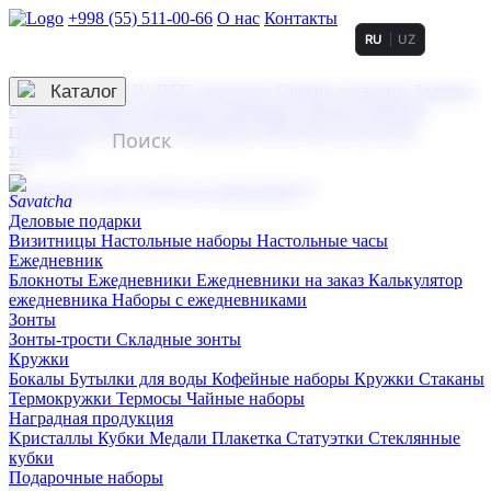
+998 (55) 511-00-66
О нас
Контакты
RU
UZ
Услуги по нанесению
3D гравировка
Каталог
UV DTF нанесение
Горячее тиснение
Заливка
смолой (Doming)
Лазерная гравировка мягкая
Лазерная
гравировка твердая
Сублимация
УФ-печать
Холодное
тиснение
☰
Контакты
О нас
Услуги по нанесению
Деловые подарки
Визитницы
Настольные наборы
Настольные часы
Ежедневник
Блокноты
Ежедневники
Ежедневники на заказ
Калькулятор
ежедневника
Наборы с ежедневниками
Зонты
Зонты-трости
Складные зонты
Кружки
Бокалы
Бутылки для воды
Кофейные наборы
Кружки
Стаканы
Термокружки
Термосы
Чайные наборы
Наградная продукция
Kристаллы
Кубки
Медали
Плакетка
Статуэтки
Стеклянные
кубки
Подарочные наборы