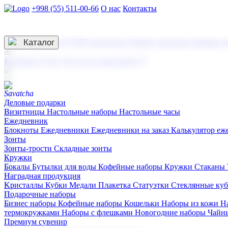
+998 (55) 511-00-66
О нас
Контакты
Услуги по нанесению
3D гравировка
Каталог
UV DTF нанесение
Горячее тиснение
Заливка с
☰
Контакты
О нас
Услуги по нанесению
Деловые подарки
Визитницы
Настольные наборы
Настольные часы
Ежедневник
Блокноты
Ежедневники
Ежедневники на заказ
Калькулятор еж
Зонты
Зонты-трости
Складные зонты
Кружки
Бокалы
Бутылки для воды
Кофейные наборы
Кружки
Стаканы
Наградная продукция
Kристаллы
Кубки
Медали
Плакетка
Статуэтки
Стеклянные ку
Подарочные наборы
Бизнес наборы
Кофейные наборы
Кошельки
Наборы из кожи
Н
термокружками
Наборы с флешками
Новогодние наборы
Чайн
Премиум сувенир