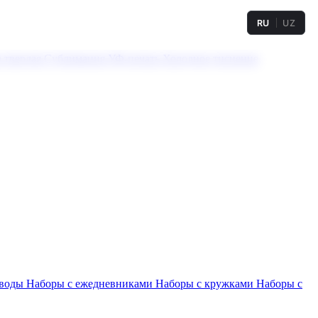
RU
UZ
а твердая
Сублимация
УФ-печать
Холодное тиснение
 воды
Наборы с ежедневниками
Наборы с кружками
Наборы с