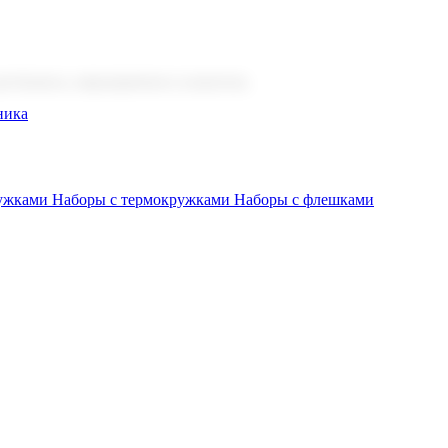
 бизнеса, мероприятия и клиентов.
ника
ружками
Наборы с термокружками
Наборы с флешками