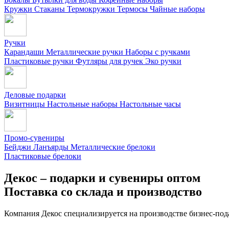
Кружки
Стаканы
Термокружки
Термосы
Чайные наборы
Ручки
Карандаши
Металлические ручки
Наборы с ручками
Пластиковые ручки
Футляры для ручек
Эко ручки
Деловые подарки
Визитницы
Настольные наборы
Настольные часы
Промо-сувениры
Бейджи
Ланъярды
Металлические брелоки
Пластиковые брелоки
Декос – подарки и сувениры оптом
Поставка со склада и производство
Компания Декос специализируется на производстве бизнес-под