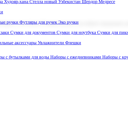
а Худояр-хана
Стелла новый Узбекистан
Шердор Медресе
ки
вые ручки
Футляры для ручек
Эко ручки
ниров с логотипом. В нашем каталоге вы найдете продукцию для
заки
Сумки для документов
Сумки для ноутбука
Сумки для пик
льные аксессуары
Увлажнители
Флешки
ры с бутылками для воды
Наборы с ежедневниками
Наборы с к