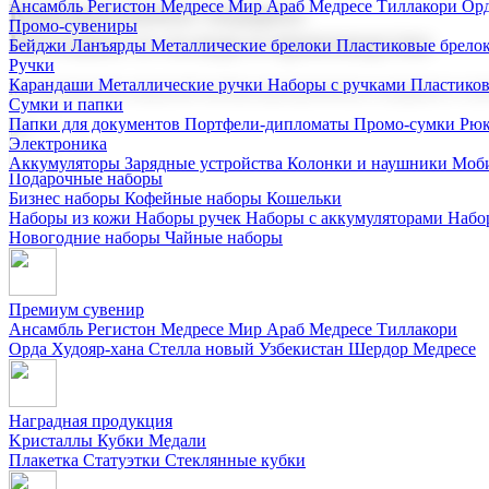
Ансамбль Регистон
Медресе Мир Араб
Медресе Тиллакори
Орд
Корпоративные подарки
Промо-сувениры
Поставка со склада и производство
Бейджи
Ланъярды
Металлические брелоки
Пластиковые брело
Ручки
Карандаши
Металлические ручки
Наборы с ручками
Пластико
Мы предлагаем широкий выбор корпоративных подарков и суве
Сумки и папки
Папки для документов
Портфели-дипломаты
Промо-сумки
Рюк
Электроника
Аккумуляторы
Зарядные устройства
Колонки и наушники
Моби
Подарочные наборы
Бизнес наборы
Кофейные наборы
Кошельки
Наборы из кожи
Наборы ручек
Наборы с аккумуляторами
Набо
Новогодние наборы
Чайные наборы
Премиум сувенир
Ансамбль Регистон
Медресе Мир Араб
Медресе Тиллакори
Орда Худояр-хана
Стелла новый Узбекистан
Шердор Медресе
Наградная продукция
Kристаллы
Кубки
Медали
Плакетка
Статуэтки
Стеклянные кубки