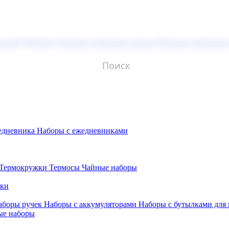
молой (Doming)
Лазерная гравировка мягкая
Лазерная гравировк
едневника
Наборы с ежедневниками
Термокружки
Термосы
Чайные наборы
бки
аборы ручек
Наборы с аккумуляторами
Наборы с бутылками для
ые наборы