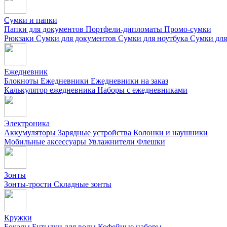
Сумки и папки
Папки для документов
Портфели-дипломаты
Промо-сумки
Рюкзаки
Сумки для документов
Сумки для ноутбука
Сумки для
Ежедневник
Блокноты
Ежедневники
Ежедневники на заказ
Калькулятор ежедневника
Наборы с ежедневниками
Электроника
Аккумуляторы
Зарядные устройства
Колонки и наушники
Мобильные аксессуары
Увлажнители
Флешки
Зонты
Зонты-трости
Складные зонты
Кружки
Бокалы
Бутылки для воды
Кофейные наборы