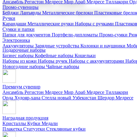
Ансамбль Регистон
Медресе Мир Араб
Медресе Тиллакори
Орд
Корпоративные подарки
Промо-сувениры
Поставка со склада и производство
Бейджи
Ланъярды
Металлические брелоки
Пластиковые брело
Ручки
Карандаши
Металлические ручки
Наборы с ручками
Пластико
Мы предлагаем широкий выбор корпоративных подарков и суве
Сумки и папки
Папки для документов
Портфели-дипломаты
Промо-сумки
Рюк
Электроника
Аккумуляторы
Зарядные устройства
Колонки и наушники
Моби
Подарочные наборы
Бизнес наборы
Кофейные наборы
Кошельки
Наборы из кожи
Наборы ручек
Наборы с аккумуляторами
Набо
Новогодние наборы
Чайные наборы
Премиум сувенир
Ансамбль Регистон
Медресе Мир Араб
Медресе Тиллакори
Орда Худояр-хана
Стелла новый Узбекистан
Шердор Медресе
Наградная продукция
Kристаллы
Кубки
Медали
Плакетка
Статуэтки
Стеклянные кубки