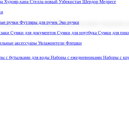
а Худояр-хана
Стелла новый Узбекистан
Шердор Медресе
ки
вые ручки
Футляры для ручек
Эко ручки
ниров с логотипом. В нашем каталоге вы найдете продукцию для
заки
Сумки для документов
Сумки для ноутбука
Сумки для пик
льные аксессуары
Увлажнители
Флешки
ры с бутылками для воды
Наборы с ежедневниками
Наборы с к