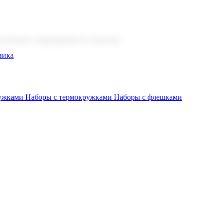
 бизнеса, мероприятия и клиентов.
ника
ружками
Наборы с термокружками
Наборы с флешками