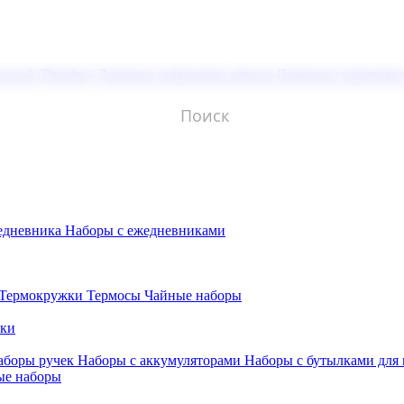
молой (Doming)
Лазерная гравировка мягкая
Лазерная гравировк
едневника
Наборы с ежедневниками
Термокружки
Термосы
Чайные наборы
бки
аборы ручек
Наборы с аккумуляторами
Наборы с бутылками для
ые наборы