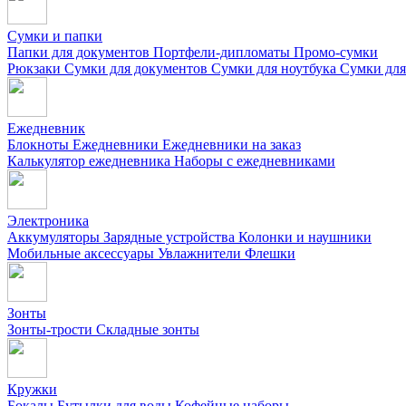
Сумки и папки
Папки для документов
Портфели-дипломаты
Промо-сумки
Рюкзаки
Сумки для документов
Сумки для ноутбука
Сумки для
Ежедневник
Блокноты
Ежедневники
Ежедневники на заказ
Калькулятор ежедневника
Наборы с ежедневниками
Электроника
Аккумуляторы
Зарядные устройства
Колонки и наушники
Мобильные аксессуары
Увлажнители
Флешки
Зонты
Зонты-трости
Складные зонты
Кружки
Бокалы
Бутылки для воды
Кофейные наборы