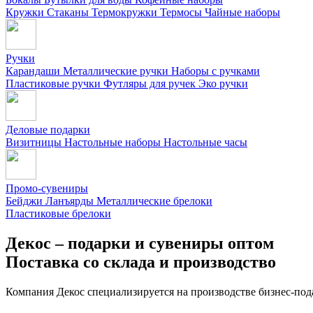
Кружки
Стаканы
Термокружки
Термосы
Чайные наборы
Ручки
Карандаши
Металлические ручки
Наборы с ручками
Пластиковые ручки
Футляры для ручек
Эко ручки
Деловые подарки
Визитницы
Настольные наборы
Настольные часы
Промо-сувениры
Бейджи
Ланъярды
Металлические брелоки
Пластиковые брелоки
Декос – подарки и сувениры оптом
Поставка со склада и производство
Компания Декос специализируется на производстве бизнес-под