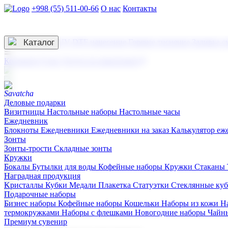
+998 (55) 511-00-66
О нас
Контакты
Услуги по нанесению
3D гравировка
Каталог
UV DTF нанесение
Горячее тиснение
Заливка с
☰
Контакты
О нас
Услуги по нанесению
Деловые подарки
Визитницы
Настольные наборы
Настольные часы
Ежедневник
Блокноты
Ежедневники
Ежедневники на заказ
Калькулятор еж
Зонты
Зонты-трости
Складные зонты
Кружки
Бокалы
Бутылки для воды
Кофейные наборы
Кружки
Стаканы
Наградная продукция
Kристаллы
Кубки
Медали
Плакетка
Статуэтки
Стеклянные ку
Подарочные наборы
Бизнес наборы
Кофейные наборы
Кошельки
Наборы из кожи
Н
термокружками
Наборы с флешками
Новогодние наборы
Чайн
Премиум сувенир