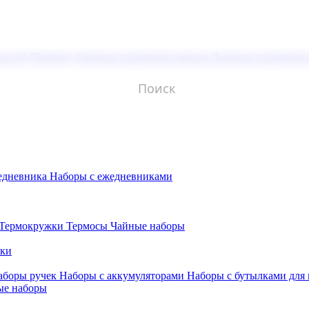
молой (Doming)
Лазерная гравировка мягкая
Лазерная гравировк
едневника
Наборы с ежедневниками
Термокружки
Термосы
Чайные наборы
бки
аборы ручек
Наборы с аккумуляторами
Наборы с бутылками для
ые наборы