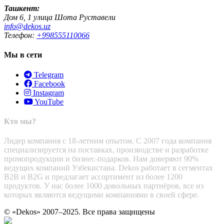
Ташкент:
Дом 6, 1 улица Шота Руставели
info@dekos.uz
Телефон:
+998555110066
Мы в сети
Telegram
Facebook
Instagram
YouTube
Кто мы?
Лидер компания с 18-летним опытом. С 2007 года компания
специализируется на поставках, производстве и разработке
промопродукции и бизнес-подарков. Нам доверяют 90%
ведущих компаний Узбекистана. Dekos работает в сегментах
B2B и B2G и предлагает ассортимент из более 1200
продуктов. У нас более 1000 довольных партнёров, все из
которых являются ведущими компаниями в своей сфере.
© «Dekos» 2007–2025. Все права защищены