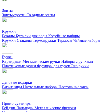
Зонты
Зонты-трости
Складные зонты
Кружки
Бокалы
Бутылки для воды
Кофейные наборы
Кружки
Стаканы
Термокружки
Термосы
Чайные наборы
Ручки
Карандаши
Металлические ручки
Наборы с ручками
Пластиковые ручки
Футляры для ручек
Эко ручки
Деловые подарки
Визитницы
Настольные наборы
Настольные часы
Промо-сувениры
Бейджи
Ланъярды
Металлические брелоки