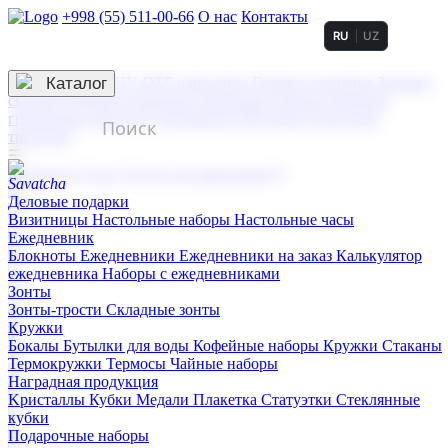
+998 (55) 511-00-66
О нас
Контакты
RU
UZ
Услуги по нанесению
3D гравировка
Каталог
UV DTF нанесение
Горячее тиснение
Заливка
смолой (Doming)
Лазерная гравировка мягкая
Лазерная
гравировка твердая
Сублимация
УФ-печать
Холодное
тиснение
☰
Контакты
О нас
Услуги по нанесению
Деловые подарки
Визитницы
Настольные наборы
Настольные часы
Ежедневник
Блокноты
Ежедневники
Ежедневники на заказ
Калькулятор
ежедневника
Наборы с ежедневниками
Зонты
Зонты-трости
Складные зонты
Кружки
Бокалы
Бутылки для воды
Кофейные наборы
Кружки
Стаканы
Термокружки
Термосы
Чайные наборы
Наградная продукция
Kристаллы
Кубки
Медали
Плакетка
Статуэтки
Стеклянные
кубки
Подарочные наборы