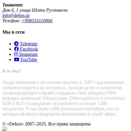
Ташкент:
Дом 6, 1 улица Шота Руставели
info@dekos.uz
Телефон:
+998555110066
Мы в сети
Telegram
Facebook
Instagram
YouTube
Кто мы?
Лидер компания с 18-летним опытом. С 2007 года компания
специализируется на поставках, производстве и разработке
промопродукции и бизнес-подарков. Нам доверяют 90%
ведущих компаний Узбекистана. Dekos работает в сегментах
B2B и B2G и предлагает ассортимент из более 1200
продуктов. У нас более 1000 довольных партнёров, все из
которых являются ведущими компаниями в своей сфере.
© «Dekos» 2007–2025. Все права защищены