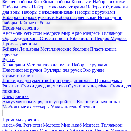
Бизнес наборы
Кофейные наборы
Кошельки
Наборы из кожи
Наборы ручек
Наборы с аккумуляторами
Наборы с бутылками
для воды
Наборы с ежедневниками
Наборы с кружками
Наборы с термокружками
Наборы с флешками
Новогодние
Корпоративные подарки
наборы
Чайные наборы
Поставка со склада и производство
Премиум сувенир
Ансамбль Регистон
Медресе Мир Араб
Медресе Тиллакори
Орда Худояр-хана
Стелла новый Узбекистан
Шердор Медресе
Мы предлагаем широкий выбор корпоративных подарков и
Промо-сувениры
сувениров с логотипом. В нашем каталоге вы найдете
Бейджи
Ланъярды
Металлические брелоки
Пластиковые
продукцию для бизнеса, мероприятия и клиентов.
брелоки
Ручки
Карандаши
Металлические ручки
Наборы с ручками
Пластиковые ручки
Футляры для ручек
Эко ручки
Подарочные наборы
Сумки и папки
Бизнес наборы
Кофейные наборы
Кошельки
Папки для документов
Портфели-дипломаты
Промо-сумки
Наборы из кожи
Наборы ручек
Наборы с аккумуляторами
Рюкзаки
Сумки для документов
Сумки для ноутбука
Сумки для
Наборы с бутылками для воды
Наборы с ежедневниками
пикника
Наборы с кружками
Наборы с термокружками
Наборы с
Электроника
флешками
Новогодние наборы
Чайные наборы
Аккумуляторы
Зарядные устройства
Колонки и наушники
Мобильные аксессуары
Увлажнители
Флешки
Премиум сувенир
Ансамбль Регистон
Медресе Мир Араб
Медресе Тиллакори
Орда Худояр-хана
Стелла новый Узбекистан
Шердор Медресе