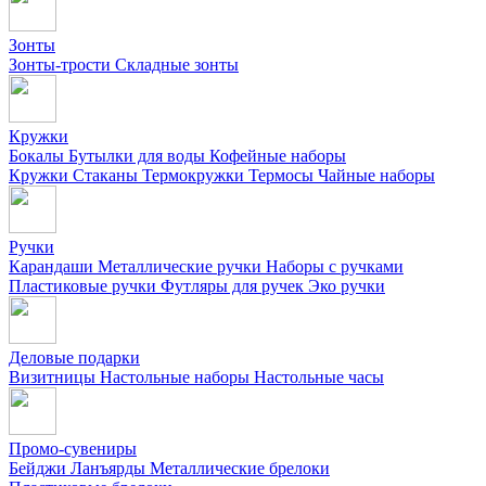
Зонты
Зонты-трости
Складные зонты
Кружки
Бокалы
Бутылки для воды
Кофейные наборы
Кружки
Стаканы
Термокружки
Термосы
Чайные наборы
Ручки
Карандаши
Металлические ручки
Наборы с ручками
Пластиковые ручки
Футляры для ручек
Эко ручки
Деловые подарки
Визитницы
Настольные наборы
Настольные часы
Промо-сувениры
Бейджи
Ланъярды
Металлические брелоки