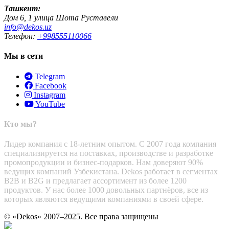
Ташкент:
Дом 6, 1 улица Шота Руставели
info@dekos.uz
Телефон:
+998555110066
Мы в сети
Telegram
Facebook
Instagram
YouTube
Кто мы?
Лидер компания с 18-летним опытом. С 2007 года компания
специализируется на поставках, производстве и разработке
промопродукции и бизнес-подарков. Нам доверяют 90%
ведущих компаний Узбекистана. Dekos работает в сегментах
B2B и B2G и предлагает ассортимент из более 1200
продуктов. У нас более 1000 довольных партнёров, все из
которых являются ведущими компаниями в своей сфере.
© «Dekos» 2007–2025. Все права защищены