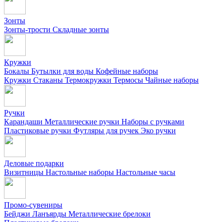
Зонты
Зонты-трости
Складные зонты
Кружки
Бокалы
Бутылки для воды
Кофейные наборы
Кружки
Стаканы
Термокружки
Термосы
Чайные наборы
Ручки
Карандаши
Металлические ручки
Наборы с ручками
Пластиковые ручки
Футляры для ручек
Эко ручки
Деловые подарки
Визитницы
Настольные наборы
Настольные часы
Промо-сувениры
Бейджи
Ланъярды
Металлические брелоки