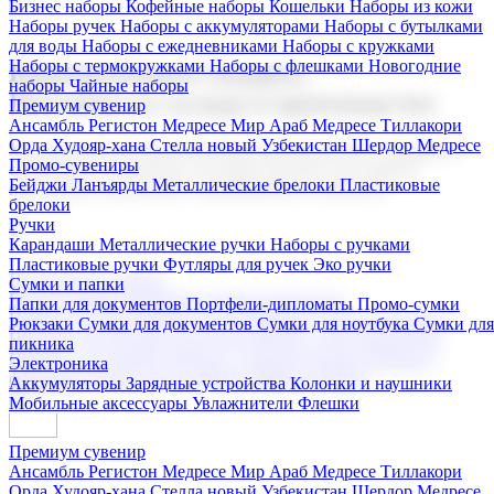
Бизнес наборы
Кофейные наборы
Кошельки
Наборы из кожи
Наборы ручек
Наборы с аккумуляторами
Наборы с бутылками
для воды
Наборы с ежедневниками
Наборы с кружками
Наборы с термокружками
Наборы с флешками
Новогодние
Корпоративные подарки
наборы
Чайные наборы
Поставка со склада и производство
Премиум сувенир
Ансамбль Регистон
Медресе Мир Араб
Медресе Тиллакори
Орда Худояр-хана
Стелла новый Узбекистан
Шердор Медресе
Мы предлагаем широкий выбор корпоративных подарков и
Промо-сувениры
сувениров с логотипом. В нашем каталоге вы найдете
Бейджи
Ланъярды
Металлические брелоки
Пластиковые
продукцию для бизнеса, мероприятия и клиентов.
брелоки
Ручки
Карандаши
Металлические ручки
Наборы с ручками
Пластиковые ручки
Футляры для ручек
Эко ручки
Подарочные наборы
Сумки и папки
Бизнес наборы
Кофейные наборы
Кошельки
Папки для документов
Портфели-дипломаты
Промо-сумки
Наборы из кожи
Наборы ручек
Наборы с аккумуляторами
Рюкзаки
Сумки для документов
Сумки для ноутбука
Сумки для
Наборы с бутылками для воды
Наборы с ежедневниками
пикника
Наборы с кружками
Наборы с термокружками
Наборы с
Электроника
флешками
Новогодние наборы
Чайные наборы
Аккумуляторы
Зарядные устройства
Колонки и наушники
Мобильные аксессуары
Увлажнители
Флешки
Премиум сувенир
Ансамбль Регистон
Медресе Мир Араб
Медресе Тиллакори
Орда Худояр-хана
Стелла новый Узбекистан
Шердор Медресе