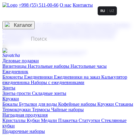
+998 (55) 511-00-66
О нас
Контакты
RU
UZ
Услуги по нанесению
3D гравировка
Каталог
UV DTF нанесение
Горячее тиснение
Заливка
смолой (Doming)
Лазерная гравировка мягкая
Лазерная
гравировка твердая
Сублимация
УФ-печать
Холодное
тиснение
☰
Контакты
О нас
Услуги по нанесению
Деловые подарки
Визитницы
Настольные наборы
Настольные часы
Ежедневник
Блокноты
Ежедневники
Ежедневники на заказ
Калькулятор
ежедневника
Наборы с ежедневниками
Зонты
Зонты-трости
Складные зонты
Кружки
Бокалы
Бутылки для воды
Кофейные наборы
Кружки
Стаканы
Термокружки
Термосы
Чайные наборы
Наградная продукция
Kристаллы
Кубки
Медали
Плакетка
Статуэтки
Стеклянные
кубки
Подарочные наборы