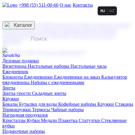
+998 (55) 511-00-66
О нас
Контакты
RU
UZ
Услуги по нанесению
3D гравировка
Каталог
UV DTF нанесение
Горячее тиснение
Заливка
смолой (Doming)
Лазерная гравировка мягкая
Лазерная
гравировка твердая
Сублимация
УФ-печать
Холодное
тиснение
☰
Контакты
О нас
Услуги по нанесению
Деловые подарки
Визитницы
Настольные наборы
Настольные часы
Ежедневник
Блокноты
Ежедневники
Ежедневники на заказ
Калькулятор
ежедневника
Наборы с ежедневниками
Зонты
Зонты-трости
Складные зонты
Кружки
Бокалы
Бутылки для воды
Кофейные наборы
Кружки
Стаканы
Термокружки
Термосы
Чайные наборы
Наградная продукция
Kристаллы
Кубки
Медали
Плакетка
Статуэтки
Стеклянные
кубки
Подарочные наборы