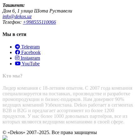
Ташкент:
Дом 6, 1 улица Шота Руставели
info@dekos.uz
Телефон:
+998555110066
Мы в сети
Telegram
Facebook
Instagram
YouTube
Кто мы?
Лидер компания с 18-летним опытом. С 2007 года компания
специализируется на поставках, производстве и разработке
промопродукции и бизнес-подарков. Нам доверяют 90%
ведущих компаний Узбекистана. Dekos работает в сегментах
B2B и B2G и предлагает ассортимент из более 1200
продуктов. У нас более 1000 довольных партнёров, все из
которых являются ведущими компаниями в своей сфере.
© «Dekos» 2007–2025. Все права защищены