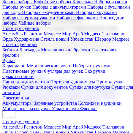
Бизнес наборы
Кофейные наборы
Кошельки
Наборы из кожи
Наборы ручек
Наборы с аккумуляторами
Наборы с бутылками
для воды
Наборы с ежедневниками
Наборы с кружками
Наборы с термокружками
Наборы с флешками
Новогодние
Корпоративные подарки
наборы
Чайные наборы
Поставка со склада и производство
Премиум сувенир
Ансамбль Регистон
Медресе Мир Араб
Медресе Тиллакори
Орда Худояр-хана
Стелла новый Узбекистан
Шердор Медресе
Мы предлагаем широкий выбор корпоративных подарков и
Промо-сувениры
сувениров с логотипом. В нашем каталоге вы найдете
Бейджи
Ланъярды
Металлические брелоки
Пластиковые
продукцию для бизнеса, мероприятия и клиентов.
брелоки
Ручки
Карандаши
Металлические ручки
Наборы с ручками
Пластиковые ручки
Футляры для ручек
Эко ручки
Подарочные наборы
Сумки и папки
Бизнес наборы
Кофейные наборы
Кошельки
Папки для документов
Портфели-дипломаты
Промо-сумки
Наборы из кожи
Наборы ручек
Наборы с аккумуляторами
Рюкзаки
Сумки для документов
Сумки для ноутбука
Сумки для
Наборы с бутылками для воды
Наборы с ежедневниками
пикника
Наборы с кружками
Наборы с термокружками
Наборы с
Электроника
флешками
Новогодние наборы
Чайные наборы
Аккумуляторы
Зарядные устройства
Колонки и наушники
Мобильные аксессуары
Увлажнители
Флешки
Премиум сувенир
Ансамбль Регистон
Медресе Мир Араб
Медресе Тиллакори
Орда Худояр-хана
Стелла новый Узбекистан
Шердор Медресе