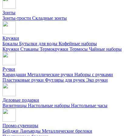
Зонты
Зонты-трости
Складные зонты
Кружки
Бокалы
Бутылки для воды
Кофейные наборы
Кружки
Стаканы
Термокружки
Термосы
Чайные наборы
Ручки
Карандаши
Металлические ручки
Наборы с ручками
Пластиковые ручки
Футляры для ручек
Эко ручки
Деловые подарки
Визитницы
Настольные наборы
Настольные часы
Промо-сувениры
Бейджи
Ланъярды
Металлические брелоки