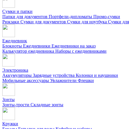
Сумки и папки
Папки для документов
Портфели-дипломаты
Промо-сумки
Рюкзаки
Сумки для документов
Сумки для ноутбука
Сумки для
Ежедневник
Блокноты
Ежедневники
Ежедневники на заказ
Калькулятор ежедневника
Наборы с ежедневниками
Электроника
Аккумуляторы
Зарядные устройства
Колонки и наушники
Мобильные аксессуары
Увлажнители
Флешки
Зонты
Зонты-трости
Складные зонты
Кружки
Бокалы
Бутылки для воды
Кофейные наборы