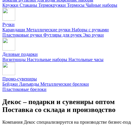
Кружки
Стаканы
Термокружки
Термосы
Чайные наборы
Ручки
Карандаши
Металлические ручки
Наборы с ручками
Пластиковые ручки
Футляры для ручек
Эко ручки
Деловые подарки
Визитницы
Настольные наборы
Настольные часы
Промо-сувениры
Бейджи
Ланъярды
Металлические брелоки
Пластиковые брелоки
Декос – подарки и сувениры оптом
Поставка со склада и производство
Компания Декос специализируется на производстве бизнес-под