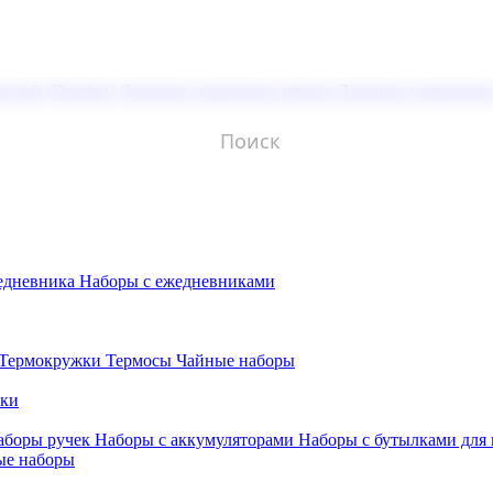
молой (Doming)
Лазерная гравировка мягкая
Лазерная гравировк
едневника
Наборы с ежедневниками
Термокружки
Термосы
Чайные наборы
бки
аборы ручек
Наборы с аккумуляторами
Наборы с бутылками для
ые наборы