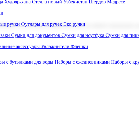
а Худояр-хана
Стелла новый Узбекистан
Шердор Медресе
ки
вые ручки
Футляры для ручек
Эко ручки
ниров с логотипом. В нашем каталоге вы найдете продукцию для
заки
Сумки для документов
Сумки для ноутбука
Сумки для пик
льные аксессуары
Увлажнители
Флешки
ры с бутылками для воды
Наборы с ежедневниками
Наборы с к