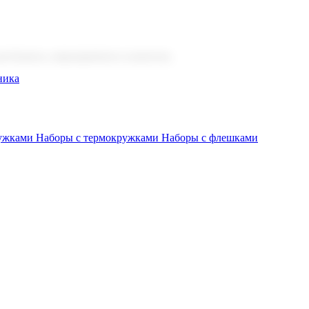
 бизнеса, мероприятия и клиентов.
ника
ружками
Наборы с термокружками
Наборы с флешками