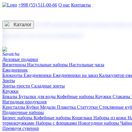
+998 (55) 511-00-66
О нас
Контакты
Услуги по нанесению
3D гравировка
Каталог
UV DTF нанесение
Горячее тиснение
Заливка с
☰
Контакты
О нас
Услуги по нанесению
Деловые подарки
Визитницы
Настольные наборы
Настольные часы
Ежедневник
Блокноты
Ежедневники
Ежедневники на заказ
Калькулятор еж
Зонты
Зонты-трости
Складные зонты
Кружки
Бокалы
Бутылки для воды
Кофейные наборы
Кружки
Стаканы
Наградная продукция
Kристаллы
Кубки
Медали
Плакетка
Статуэтки
Стеклянные ку
Подарочные наборы
Бизнес наборы
Кофейные наборы
Кошельки
Наборы из кожи
Н
термокружками
Наборы с флешками
Новогодние наборы
Чайн
Премиум сувенир