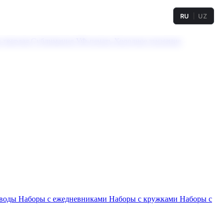
RU
UZ
а твердая
Сублимация
УФ-печать
Холодное тиснение
 воды
Наборы с ежедневниками
Наборы с кружками
Наборы с