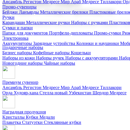
Ансамбль Регистон
Медресе Мир Араб
Медресе Тиллакори
Орд
Корпоративные подарки
Промо-сувениры
Поставка со склада и производство
Бейджи
Ланъярды
Металлические брелоки
Пластиковые брело
Ручки
Карандаши
Металлические ручки
Наборы с ручками
Пластико
Мы предлагаем широкий выбор корпоративных подарков и суве
Сумки и папки
Папки для документов
Портфели-дипломаты
Промо-сумки
Рюк
Электроника
Аккумуляторы
Зарядные устройства
Колонки и наушники
Моби
Подарочные наборы
Бизнес наборы
Кофейные наборы
Кошельки
Наборы из кожи
Наборы ручек
Наборы с аккумуляторами
Набо
Новогодние наборы
Чайные наборы
Премиум сувенир
Ансамбль Регистон
Медресе Мир Араб
Медресе Тиллакори
Орда Худояр-хана
Стелла новый Узбекистан
Шердор Медресе
Наградная продукция
Kристаллы
Кубки
Медали
Плакетка
Статуэтки
Стеклянные кубки