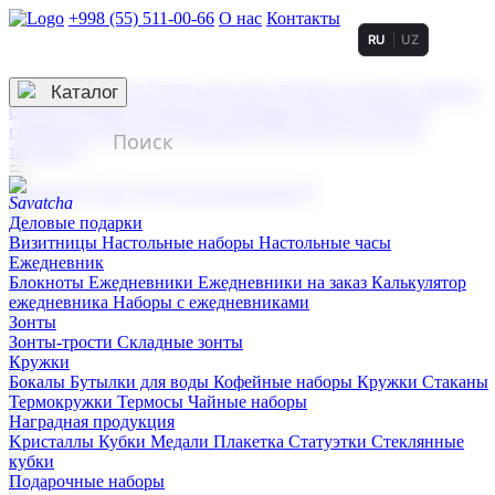
+998 (55) 511-00-66
О нас
Контакты
RU
UZ
Услуги по нанесению
3D гравировка
Каталог
UV DTF нанесение
Горячее тиснение
Заливка
смолой (Doming)
Лазерная гравировка мягкая
Лазерная
гравировка твердая
Сублимация
УФ-печать
Холодное
тиснение
☰
Контакты
О нас
Услуги по нанесению
Деловые подарки
Визитницы
Настольные наборы
Настольные часы
Ежедневник
Блокноты
Ежедневники
Ежедневники на заказ
Калькулятор
ежедневника
Наборы с ежедневниками
Зонты
Зонты-трости
Складные зонты
Кружки
Бокалы
Бутылки для воды
Кофейные наборы
Кружки
Стаканы
Термокружки
Термосы
Чайные наборы
Наградная продукция
Kристаллы
Кубки
Медали
Плакетка
Статуэтки
Стеклянные
кубки
Подарочные наборы