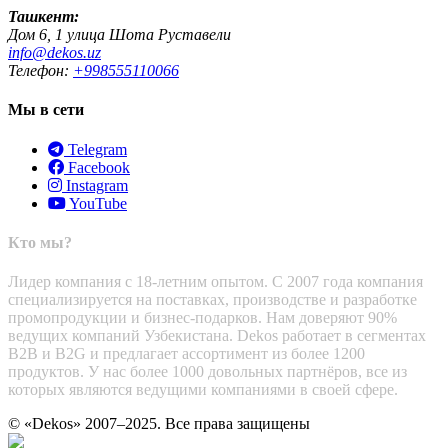
Ташкент:
Дом 6, 1 улица Шота Руставели
info@dekos.uz
Телефон:
+998555110066
Мы в сети
Telegram
Facebook
Instagram
YouTube
Кто мы?
Лидер компания с 18-летним опытом. С 2007 года компания
специализируется на поставках, производстве и разработке
промопродукции и бизнес-подарков. Нам доверяют 90%
ведущих компаний Узбекистана. Dekos работает в сегментах
B2B и B2G и предлагает ассортимент из более 1200
продуктов. У нас более 1000 довольных партнёров, все из
которых являются ведущими компаниями в своей сфере.
© «Dekos» 2007–2025. Все права защищены