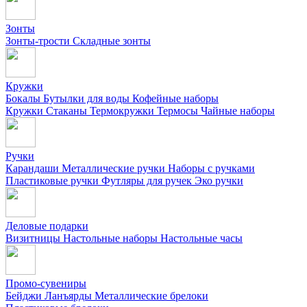
Зонты
Зонты-трости
Складные зонты
Кружки
Бокалы
Бутылки для воды
Кофейные наборы
Кружки
Стаканы
Термокружки
Термосы
Чайные наборы
Ручки
Карандаши
Металлические ручки
Наборы с ручками
Пластиковые ручки
Футляры для ручек
Эко ручки
Деловые подарки
Визитницы
Настольные наборы
Настольные часы
Промо-сувениры
Бейджи
Ланъярды
Металлические брелоки