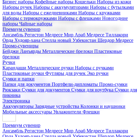
Бизнес наборы
Кофейные наборы
Кошельки
Наборы из кожи
Наборы ручек
Наборы с аккумуляторами
Наборы с бутылками
для воды
Наборы с ежедневниками
Наборы с кружками
Наборы с термокружками
Наборы с флешками
Новогодние
Корпоративные подарки
наборы
Чайные наборы
Поставка со склада и производство
Премиум сувенир
Ансамбль Регистон
Медресе Мир Араб
Медресе Тиллакори
Орда Худояр-хана
Стелла новый Узбекистан
Шердор Медресе
Мы предлагаем широкий выбор корпоративных подарков и
Промо-сувениры
сувениров с логотипом. В нашем каталоге вы найдете
Бейджи
Ланъярды
Металлические брелоки
Пластиковые
продукцию для бизнеса, мероприятия и клиентов.
брелоки
Ручки
Карандаши
Металлические ручки
Наборы с ручками
Пластиковые ручки
Футляры для ручек
Эко ручки
Подарочные наборы
Сумки и папки
Бизнес наборы
Кофейные наборы
Кошельки
Папки для документов
Портфели-дипломаты
Промо-сумки
Наборы из кожи
Наборы ручек
Наборы с аккумуляторами
Рюкзаки
Сумки для документов
Сумки для ноутбука
Сумки для
Наборы с бутылками для воды
Наборы с ежедневниками
пикника
Наборы с кружками
Наборы с термокружками
Наборы с
Электроника
флешками
Новогодние наборы
Чайные наборы
Аккумуляторы
Зарядные устройства
Колонки и наушники
Мобильные аксессуары
Увлажнители
Флешки
Премиум сувенир
Ансамбль Регистон
Медресе Мир Араб
Медресе Тиллакори
Орда Худояр-хана
Стелла новый Узбекистан
Шердор Медресе