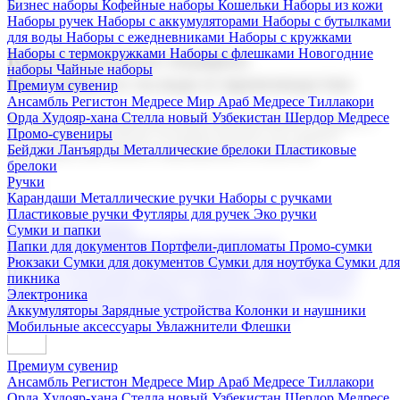
Бизнес наборы
Кофейные наборы
Кошельки
Наборы из кожи
Наборы ручек
Наборы с аккумуляторами
Наборы с бутылками
для воды
Наборы с ежедневниками
Наборы с кружками
Наборы с термокружками
Наборы с флешками
Новогодние
Корпоративные подарки
наборы
Чайные наборы
Поставка со склада и производство
Премиум сувенир
Ансамбль Регистон
Медресе Мир Араб
Медресе Тиллакори
Орда Худояр-хана
Стелла новый Узбекистан
Шердор Медресе
Мы предлагаем широкий выбор корпоративных подарков и
Промо-сувениры
сувениров с логотипом. В нашем каталоге вы найдете
Бейджи
Ланъярды
Металлические брелоки
Пластиковые
продукцию для бизнеса, мероприятия и клиентов.
брелоки
Ручки
Карандаши
Металлические ручки
Наборы с ручками
Пластиковые ручки
Футляры для ручек
Эко ручки
Подарочные наборы
Сумки и папки
Бизнес наборы
Кофейные наборы
Кошельки
Папки для документов
Портфели-дипломаты
Промо-сумки
Наборы из кожи
Наборы ручек
Наборы с аккумуляторами
Рюкзаки
Сумки для документов
Сумки для ноутбука
Сумки для
Наборы с бутылками для воды
Наборы с ежедневниками
пикника
Наборы с кружками
Наборы с термокружками
Наборы с
Электроника
флешками
Новогодние наборы
Чайные наборы
Аккумуляторы
Зарядные устройства
Колонки и наушники
Мобильные аксессуары
Увлажнители
Флешки
Премиум сувенир
Ансамбль Регистон
Медресе Мир Араб
Медресе Тиллакори
Орда Худояр-хана
Стелла новый Узбекистан
Шердор Медресе