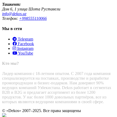
Ташкент:
Дом 6, 1 улица Шота Руставели
info@dekos.uz
Телефон:
+998555110066
Мы в сети
Telegram
Facebook
Instagram
YouTube
Кто мы?
Лидер компания с 18-летним опытом. С 2007 года компания
специализируется на поставках, производстве и разработке
промопродукции и бизнес-подарков. Нам доверяют 90%
ведущих компаний Узбекистана. Dekos работает в сегментах
B2B и B2G и предлагает ассортимент из более 1200
продуктов. У нас более 1000 довольных партнёров, все из
которых являются ведущими компаниями в своей сфере.
© «Dekos» 2007–2025. Все права защищены