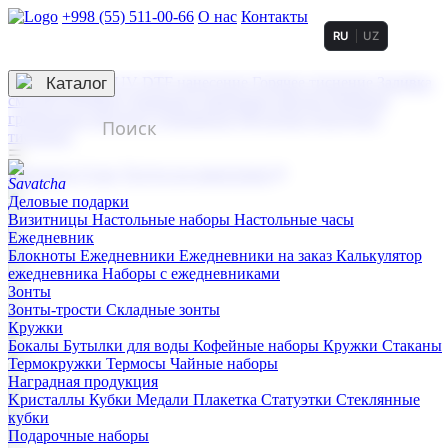
+998 (55) 511-00-66
О нас
Контакты
RU
UZ
Услуги по нанесению
3D гравировка
Каталог
UV DTF нанесение
Горячее тиснение
Заливка
смолой (Doming)
Лазерная гравировка мягкая
Лазерная
гравировка твердая
Сублимация
УФ-печать
Холодное
тиснение
☰
Контакты
О нас
Услуги по нанесению
Деловые подарки
Визитницы
Настольные наборы
Настольные часы
Ежедневник
Блокноты
Ежедневники
Ежедневники на заказ
Калькулятор
ежедневника
Наборы с ежедневниками
Зонты
Зонты-трости
Складные зонты
Кружки
Бокалы
Бутылки для воды
Кофейные наборы
Кружки
Стаканы
Термокружки
Термосы
Чайные наборы
Наградная продукция
Kристаллы
Кубки
Медали
Плакетка
Статуэтки
Стеклянные
кубки
Подарочные наборы