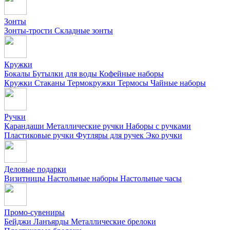
Зонты
Зонты-трости
Складные зонты
Кружки
Бокалы
Бутылки для воды
Кофейные наборы
Кружки
Стаканы
Термокружки
Термосы
Чайные наборы
Ручки
Карандаши
Металлические ручки
Наборы с ручками
Пластиковые ручки
Футляры для ручек
Эко ручки
Деловые подарки
Визитницы
Настольные наборы
Настольные часы
Промо-сувениры
Бейджи
Ланъярды
Металлические брелоки