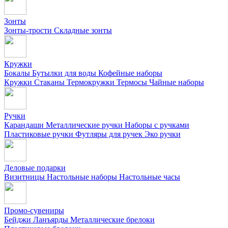
Зонты
Зонты-трости
Складные зонты
Кружки
Бокалы
Бутылки для воды
Кофейные наборы
Кружки
Стаканы
Термокружки
Термосы
Чайные наборы
Ручки
Карандаши
Металлические ручки
Наборы с ручками
Пластиковые ручки
Футляры для ручек
Эко ручки
Деловые подарки
Визитницы
Настольные наборы
Настольные часы
Промо-сувениры
Бейджи
Ланъярды
Металлические брелоки