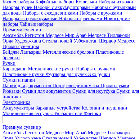
Бизнес наборы
Кофейные наборы
Кошельки
Наборы из кожи
Наборы ручек
Наборы с аккумуляторами
Наборы с бутылками
для воды
Наборы с ежедневниками
Наборы с кружками
Наборы с термокружками
Наборы с флешками
Новогодние
Корпоративные подарки
наборы
Чайные наборы
Поставка со склада и производство
Премиум сувенир
Ансамбль Регистон
Медресе Мир Араб
Медресе Тиллакори
Орда Худояр-хана
Стелла новый Узбекистан
Шердор Медресе
Мы предлагаем широкий выбор корпоративных подарков и
Промо-сувениры
сувениров с логотипом. В нашем каталоге вы найдете
Бейджи
Ланъярды
Металлические брелоки
Пластиковые
продукцию для бизнеса, мероприятия и клиентов.
брелоки
Ручки
Карандаши
Металлические ручки
Наборы с ручками
Пластиковые ручки
Футляры для ручек
Эко ручки
Подарочные наборы
Сумки и папки
Бизнес наборы
Кофейные наборы
Кошельки
Папки для документов
Портфели-дипломаты
Промо-сумки
Наборы из кожи
Наборы ручек
Наборы с аккумуляторами
Рюкзаки
Сумки для документов
Сумки для ноутбука
Сумки для
Наборы с бутылками для воды
Наборы с ежедневниками
пикника
Наборы с кружками
Наборы с термокружками
Наборы с
Электроника
флешками
Новогодние наборы
Чайные наборы
Аккумуляторы
Зарядные устройства
Колонки и наушники
Мобильные аксессуары
Увлажнители
Флешки
Премиум сувенир
Ансамбль Регистон
Медресе Мир Араб
Медресе Тиллакори
Орда Худояр-хана
Стелла новый Узбекистан
Шердор Медресе