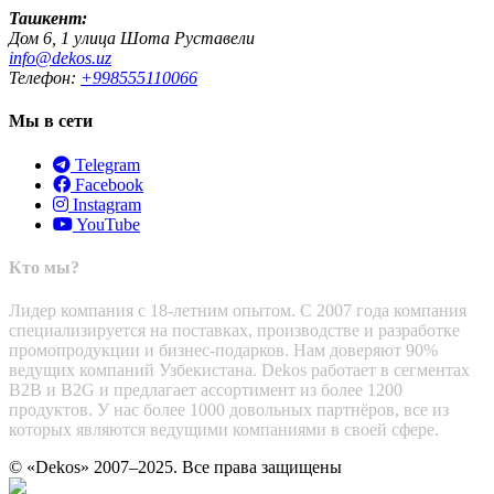
Ташкент:
Дом 6, 1 улица Шота Руставели
info@dekos.uz
Телефон:
+998555110066
Мы в сети
Telegram
Facebook
Instagram
YouTube
Кто мы?
Лидер компания с 18-летним опытом. С 2007 года компания
специализируется на поставках, производстве и разработке
промопродукции и бизнес-подарков. Нам доверяют 90%
ведущих компаний Узбекистана. Dekos работает в сегментах
B2B и B2G и предлагает ассортимент из более 1200
продуктов. У нас более 1000 довольных партнёров, все из
которых являются ведущими компаниями в своей сфере.
© «Dekos» 2007–2025. Все права защищены