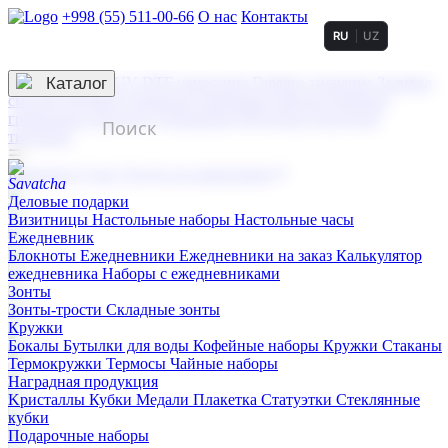
+998 (55) 511-00-66
О нас
Контакты
RU
UZ
Услуги по нанесению
3D гравировка
Каталог
UV DTF нанесение
Горячее тиснение
Заливка
смолой (Doming)
Лазерная гравировка мягкая
Лазерная
гравировка твердая
Сублимация
УФ-печать
Холодное
тиснение
☰
Контакты
О нас
Услуги по нанесению
Деловые подарки
Визитницы
Настольные наборы
Настольные часы
Ежедневник
Блокноты
Ежедневники
Ежедневники на заказ
Калькулятор
ежедневника
Наборы с ежедневниками
Зонты
Зонты-трости
Складные зонты
Кружки
Бокалы
Бутылки для воды
Кофейные наборы
Кружки
Стаканы
Термокружки
Термосы
Чайные наборы
Наградная продукция
Kристаллы
Кубки
Медали
Плакетка
Статуэтки
Стеклянные
кубки
Подарочные наборы