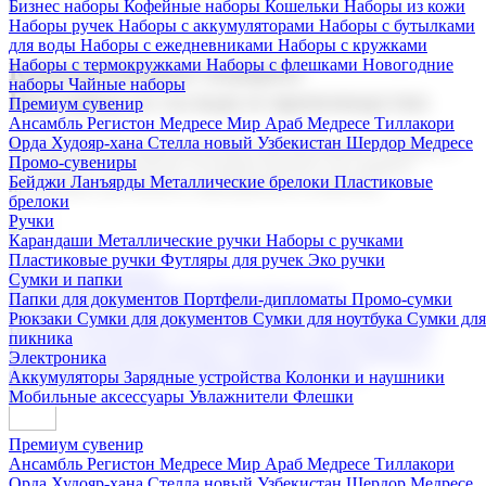
Бизнес наборы
Кофейные наборы
Кошельки
Наборы из кожи
Наборы ручек
Наборы с аккумуляторами
Наборы с бутылками
для воды
Наборы с ежедневниками
Наборы с кружками
Наборы с термокружками
Наборы с флешками
Новогодние
Корпоративные подарки
наборы
Чайные наборы
Поставка со склада и производство
Премиум сувенир
Ансамбль Регистон
Медресе Мир Араб
Медресе Тиллакори
Орда Худояр-хана
Стелла новый Узбекистан
Шердор Медресе
Мы предлагаем широкий выбор корпоративных подарков и
Промо-сувениры
сувениров с логотипом. В нашем каталоге вы найдете
Бейджи
Ланъярды
Металлические брелоки
Пластиковые
продукцию для бизнеса, мероприятия и клиентов.
брелоки
Ручки
Карандаши
Металлические ручки
Наборы с ручками
Пластиковые ручки
Футляры для ручек
Эко ручки
Подарочные наборы
Сумки и папки
Бизнес наборы
Кофейные наборы
Кошельки
Папки для документов
Портфели-дипломаты
Промо-сумки
Наборы из кожи
Наборы ручек
Наборы с аккумуляторами
Рюкзаки
Сумки для документов
Сумки для ноутбука
Сумки для
Наборы с бутылками для воды
Наборы с ежедневниками
пикника
Наборы с кружками
Наборы с термокружками
Наборы с
Электроника
флешками
Новогодние наборы
Чайные наборы
Аккумуляторы
Зарядные устройства
Колонки и наушники
Мобильные аксессуары
Увлажнители
Флешки
Премиум сувенир
Ансамбль Регистон
Медресе Мир Араб
Медресе Тиллакори
Орда Худояр-хана
Стелла новый Узбекистан
Шердор Медресе