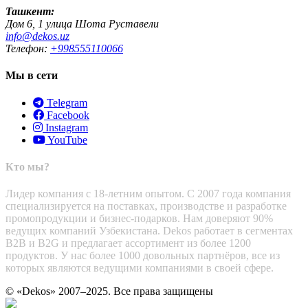
Ташкент:
Дом 6, 1 улица Шота Руставели
info@dekos.uz
Телефон:
+998555110066
Мы в сети
Telegram
Facebook
Instagram
YouTube
Кто мы?
Лидер компания с 18-летним опытом. С 2007 года компания
специализируется на поставках, производстве и разработке
промопродукции и бизнес-подарков. Нам доверяют 90%
ведущих компаний Узбекистана. Dekos работает в сегментах
B2B и B2G и предлагает ассортимент из более 1200
продуктов. У нас более 1000 довольных партнёров, все из
которых являются ведущими компаниями в своей сфере.
© «Dekos» 2007–2025. Все права защищены