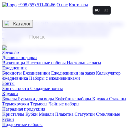
+998 (55) 511-00-66
О нас
Контакты
RU
UZ
Услуги по нанесению
3D гравировка
Каталог
UV DTF нанесение
Горячее тиснение
Заливка
смолой (Doming)
Лазерная гравировка мягкая
Лазерная
гравировка твердая
Сублимация
УФ-печать
Холодное
тиснение
☰
Контакты
О нас
Услуги по нанесению
Деловые подарки
Визитницы
Настольные наборы
Настольные часы
Ежедневник
Блокноты
Ежедневники
Ежедневники на заказ
Калькулятор
ежедневника
Наборы с ежедневниками
Зонты
Зонты-трости
Складные зонты
Кружки
Бокалы
Бутылки для воды
Кофейные наборы
Кружки
Стаканы
Термокружки
Термосы
Чайные наборы
Наградная продукция
Kристаллы
Кубки
Медали
Плакетка
Статуэтки
Стеклянные
кубки
Подарочные наборы